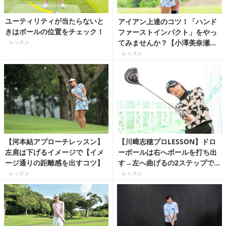
ユーティリティが当たらないと
アイアン上達のコツ！「ハンド
きはボールの位置をチェック！
ファーストインパクト」をやっ
てみませんか？【小澤美奈瀬プ
レッスン
ロ直伝】
レッスン
【河本結アプローチレッスン】
【川﨑志穂プロLESSON】ドロ
左肩は下げるイメージで【イメ
ーボールは右へボールを打ち出
ージ通りの距離感を出すコツ】
す→左へ曲げるの2ステップでマ
スター！
レッスン
レッスン