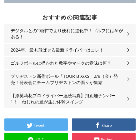
おすすめの関連記事
デジタルとの“同伴”でより便利に進化中！ゴルフにはAIが
ある！
2024年、最も飛ばせる最新ドライバーはコレ！
ゴルフボールに描かれた数字やマークの意味は何？
ブリヂストン新作ボール「TOUR B X/XS」2/9（金）発
売！発表会にチームブリヂストンの面々が集結
【原英莉花プロドライバー連続写真】飛距離ナンバー
1！ ねじれの差が生む体幹スイング
Tweet
Share
LINE
Pocket