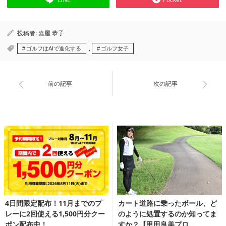
投稿者:
嘉屋 恭子
,
ゴルフはAIで進化する
ゴルフ女子
前の記事
次の記事
4日間限定配布！11月までのプ
カート道路に乗ったボール、ど
レーに2回使える1,500円分クー
のように処置するのか知ってま
ポン配布中！
すか？【甲田良美プロ