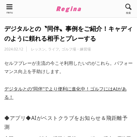
menu
検索
デジタルとの〝同伴〟事例をご紹介！キャディ
のように頼れる相手とプレーする
2024.02.12
レッスン
ライフ
ゴルフ場・練習場
セルフプレーが主流の今こそ利用したいのがこれら。パフォー
マンス向上を手助けします。
デジタルとの“同伴”でより便利に進化中！ゴルフにはAIがあ
る！
◆アプリ◆AIがベストクラブをお知らせ＆飛距離予
測