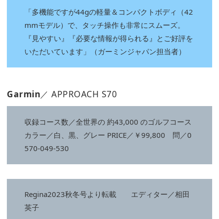
「多機能ですが44gの軽量＆コンパクトボディ（42
mmモデル）で、タッチ操作も非常にスムーズ。
『見やすい』『必要な情報が得られる』とご好評を
いただいています」（ガーミンジャパン担当者）
Garmin
／ APPROACH S70
収録コース数／全世界の 約43,000 のゴルフコース
カラー／白、黒、グレー PRICE／￥99,800 問／0
570-049-530
Regina2023秋冬号より転載 エディター／相田
英子