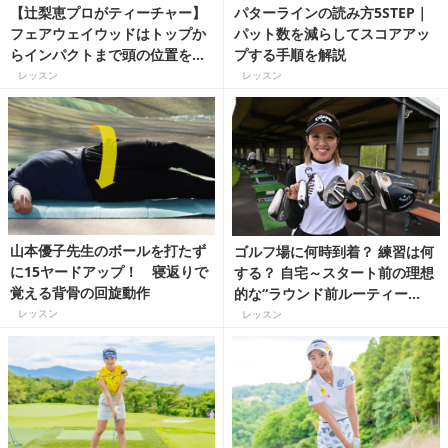
【辻梨恵プロがティーチャー】
パターラインの読み方5STEP｜
フェアウェイウッドはトップか
パット数を減らしてスコアアッ
らインパクトまで頭の位置を動
プする手順を解説
かさないで打とう！
レッスン
レッスン
山本優子先生のボールを打たず
ゴルフ場に何時到着？ 練習は何
に15ヤードアップ！ 寝返りで
する？ 自宅～スタート前の理想
覚える背骨の回旋動作
的な“ラウンド前ルーティー
ン”【甲田良美プロLESSON】
レッスン
レッスン