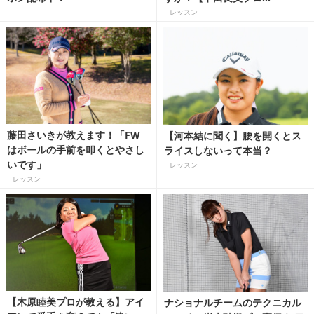
LESSON】
レッスン
藤田さいきが教えます！「FW
【河本結に聞く】腰を開くとス
はボールの手前を叩くとやさし
ライスしないって本当？
いです」
レッスン
レッスン
【木原睦美プロが教える】アイ
ナショナルチームのテクニカル