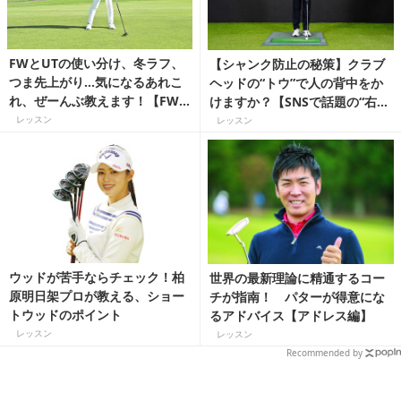
FWとUTの使い分け、冬ラフ、
【シャンク防止の秘策】クラブ
つま先上がり…気になるあれこ
ヘッドの“トウ”で人の背中をか
れ、ぜーんぶ教えます！【FW
けますか？【SNSで話題の“右手
が秋冬ゴルフの最強の武器で
先生”森山錬が教える！】
レッスン
レッスン
す！】
ウッドが苦手ならチェック！柏
世界の最新理論に精通するコー
原明日架プロが教える、ショー
チが指南！ パターが得意にな
トウッドのポイント
るアドバイス【アドレス編】
レッスン
レッスン
Recommended by