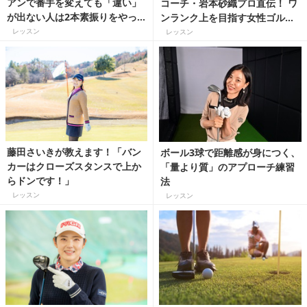
アンで番手を変えても「違い」
コーチ・岩本砂織プロ直伝！ ワ
が出ない人は2本素振りをやっ
ンランク上を目指す女性ゴルフ
てみよう！
ァーの為のパッティング＆アプ
レッスン
レッスン
ローチ 【6】メトロノームを使
って距離感を磨こう！
藤田さいきが教えます！「バン
ボール3球で距離感が身につく、
カーはクローズスタンスで上か
「量より質」のアプローチ練習
らドンです！」
法
レッスン
レッスン