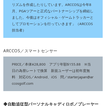
リズムを作成したりしています。ARCCOSは今年8
月、PGAツアーと正式なパートナーシップを締結し
ました。今後はオフィシャル・ゲームトラッカーと
してプロモーションを行っていきます」（ARCCOS
担当者）
ARCCOS／スマートセンサー
PRICE／本体¥28,800 アプリ年額$155.88 ※当
日の為替レートで換算 新規ユーザーは初年度無
料 対応OS／Android、iOS 問／starterjapan@ar
ccosgolf.com
◆自動追従型パーソナルキャディロボ／プレーヤー