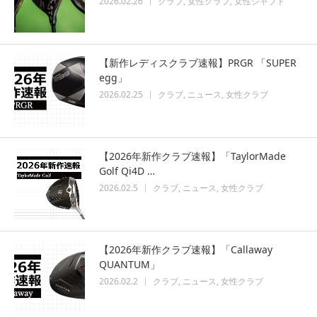
2026.02.26
クラブ
女性クラブ
女性シャフト
【新作レディスクラブ速報】PRGR 「SUPER
egg」
2026.02.25
クラブ
ニュース
女性クラブ
【2026年新作クラブ速報】「TaylorMade
Golf Qi4D …
2026.02.5
クラブ
ニュース
女性クラブ
【2026年新作クラブ速報】「Callaway
QUANTUM」
2026.02.2
クラブ
ニュース
女性クラブ