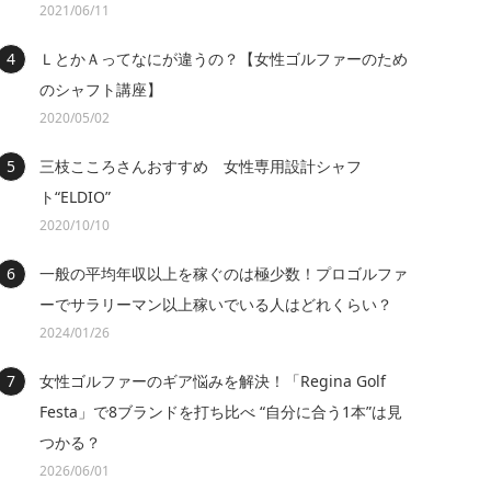
2021/06/11
ＬとかＡってなにが違うの？【女性ゴルファーのため
のシャフト講座】
2020/05/02
三枝こころさんおすすめ 女性専用設計シャフ
ト“ELDIO”
2020/10/10
一般の平均年収以上を稼ぐのは極少数！プロゴルファ
ーでサラリーマン以上稼いでいる人はどれくらい？
2024/01/26
女性ゴルファーのギア悩みを解決！「Regina Golf
Festa」で8ブランドを打ち比べ “自分に合う1本”は見
つかる？
2026/06/01