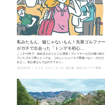
私みたもん、嘘じゃないもん！先輩ゴルファ
がガチで出会った「トンデモ初心…
ここ2〜3年で、始める人がぐんぐん増加！プレーヤー人口が減り続け
ていたゴルフ界にとっては、うれしいニュースで間違いない、のだけ
れど…。初心者ならではのヤラカシ…
2023.05.8
ライフ
マナー
ルール
初心者
女性ゴルファー事情