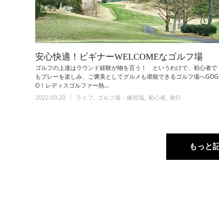
安心快適！ビギナーWELCOMEなゴルフ場
ゴルフの上達はラウンド経験が物を言う！ というわけで、初心者で
もプレーを楽しみ、ご褒美としてグルメも堪能できるゴルフ場へGOG
O！レディスゴルファー熱…
2022.09.20
ライフ
ゴルフ場・練習場
初心者
旅行
もっと