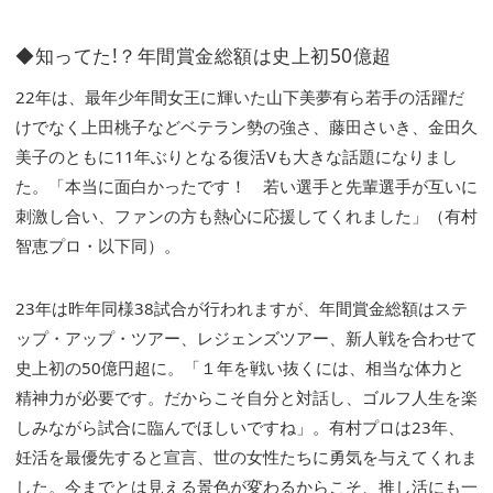
◆知ってた!？年間賞金総額は史上初50億超
22年は、最年少年間女王に輝いた山下美夢有ら若手の活躍だ
けでなく上田桃子などベテラン勢の強さ、藤田さいき、金田久
美子のともに11年ぶりとなる復活Vも大きな話題になりまし
た。「本当に面白かったです！ 若い選手と先輩選手が互いに
刺激し合い、ファンの方も熱心に応援してくれました」（有村
智恵プロ・以下同）。
23年は昨年同様38試合が行われますが、年間賞金総額はステ
ップ・アップ・ツアー、レジェンズツアー、新人戦を合わせて
史上初の50億円超に。「１年を戦い抜くには、相当な体力と
精神力が必要です。だからこそ自分と対話し、ゴルフ人生を楽
しみながら試合に臨んでほしいですね」。有村プロは23年、
妊活を最優先すると宣言、世の女性たちに勇気を与えてくれま
した。今までとは見える景色が変わるからこそ、推し活にも一