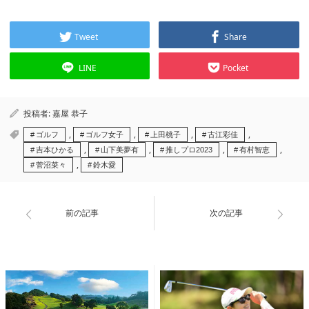
Tweet
Share
LINE
Pocket
投稿者:
嘉屋 恭子
,
,
,
,
ゴルフ
ゴルフ女子
上田桃子
古江彩佳
,
,
,
,
吉本ひかる
山下美夢有
推しプロ2023
有村智恵
,
菅沼菜々
鈴木愛
前の記事
次の記事