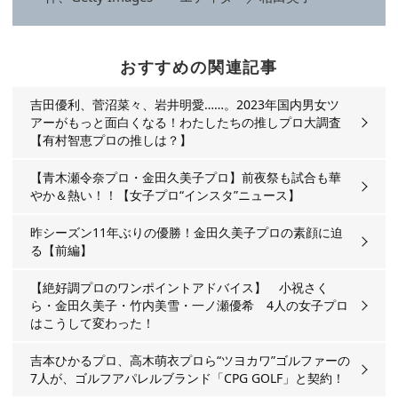
おすすめの関連記事
吉田優利、菅沼菜々、岩井明愛……。2023年国内男女ツ
アーがもっと面白くなる！わたしたちの推しプロ大調査
【有村智恵プロの推しは？】
【青木瀬令奈プロ・金田久美子プロ】前夜祭も試合も華
やか＆熱い！！【女子プロ“インスタ”ニュース】
昨シーズン11年ぶりの優勝！金田久美子プロの素顔に迫
る【前編】
【絶好調プロのワンポイントアドバイス】 小祝さく
ら・金田久美子・竹内美雪・一ノ瀬優希 4人の女子プロ
はこうして変わった！
吉本ひかるプロ、高木萌衣プロら“ツヨカワ”ゴルファーの
7人が、ゴルフアパレルブランド「CPG GOLF」と契約！