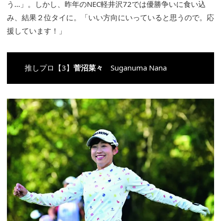
う…」。しかし、昨年のNEC軽井沢72では優勝争いに食い込
み、結果２位タイに。「いい方向にいっていると思うので。応
援しています！」
推しプロ【3】
菅沼菜々
Suganuma Nana