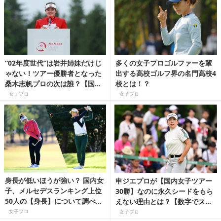
“02年度世代”は岩井姉妹だけじ
多くの女子プロゴルファーを輩
ゃない！ツアー優勝者となった
出する高校ゴルフ界の名門高校4
桑木志帆プロの次は誰？【国内
校とは！？
女子ツアー豆知識】
女子プロ
女子プロ
身長が低いほうが強い？ 国内女
申ジエプロが【国内女子ツアー
子、メルセデスランキング上位
30勝】なのに永久シードをもら
50人の【身長】について調べて
えない理由とは？【数字でスゴ
みました！【数字でスゴさを読
さを読み解く国内女子ゴルフツ
女子プロ
女子プロ