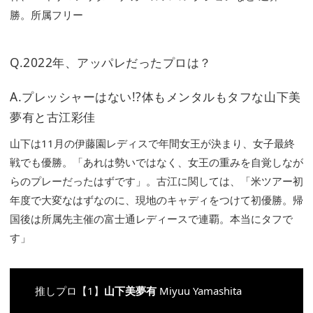
勝。所属フリー
Q.2022年、アッパレだったプロは？
A.プレッシャーはない!?体もメンタルもタフな山下美
夢有と古江彩佳
山下は11月の伊藤園レディスで年間女王が決まり、女子最終
戦でも優勝。「あれは勢いではなく、女王の重みを自覚しなが
らのプレーだったはずです」。古江に関しては、「米ツアー初
年度で大変なはずなのに、現地のキャディをつけて初優勝。帰
国後は所属先主催の富士通レディースで連覇。本当にタフで
す」
推しプロ【1】
山下美夢有
Miyuu Yamashita