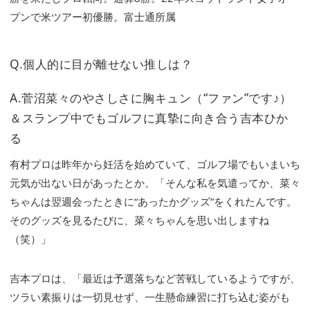
プンで米ツアー初優勝。富士通所属
Q.個人的に目が離せない推しは？
A.菅沼菜々のやさしさに胸キュン（“ファン”です♪）
＆スランプ中でもゴルフに真摯に向き合う吉本ひか
る
有村プロは昨年から妊活を始めていて、ゴルフ場でもいまいち
元気が出ない日があったとか。「そんな私を気遣ってか、菜々
ちゃんは翌週会ったときに“あったかグッズ”をくれたんです。
そのグッズを見るたびに、菜々ちゃんを思い出しますね
（笑）」
吉本プロは、「最近は予選落ちなど苦戦しているようですが、
ツラい素振りは一切見せず、一生懸命練習に打ち込む姿がも