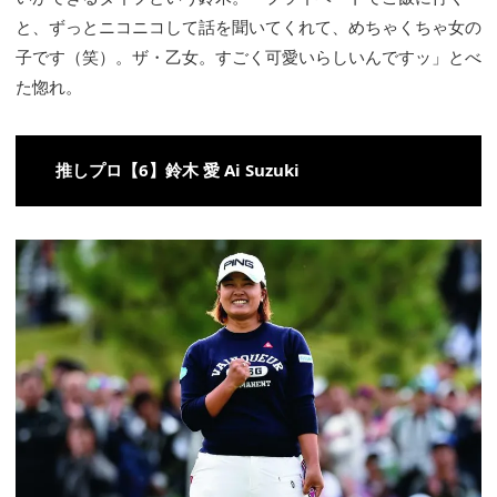
と、ずっとニコニコして話を聞いてくれて、めちゃくちゃ女の
子です（笑）。ザ・乙女。すごく可愛いらしいんですッ」とべ
た惚れ。
推しプロ【6】鈴木 愛 Ai Suzuki