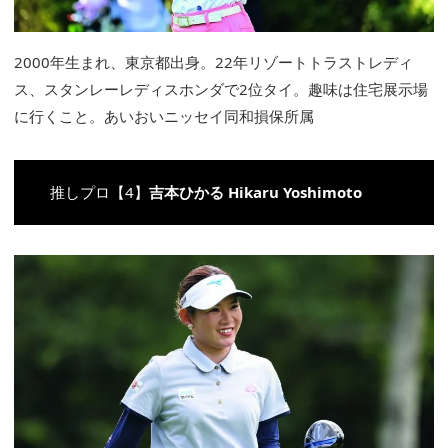
2000年生まれ、東京都出身。22年リゾートトラストレディ
ス、スタンレーレディスホンダで2位タイ。趣味は住宅展示場
に行くこと。あいおいニッセイ同和損保所属
推しプロ【4】
吉本ひかる
Hikaru Yoshimoto