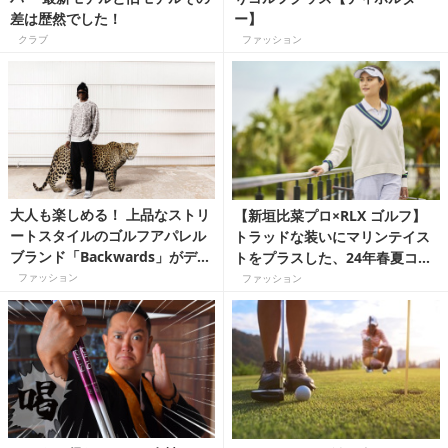
差は歴然でした！
ー】
クラブ
ファッション
大人も楽しめる！ 上品なストリ
【新垣比菜プロ×RLX ゴルフ】
ートスタイルのゴルフアパレル
トラッドな装いにマリンテイス
ブランド「Backwards」がデビ
トをプラスした、24年春夏コレ
ュー
クション
ファッション
ファッション