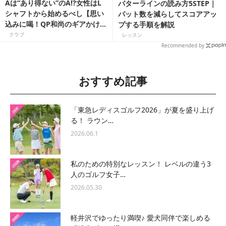
Aは“あり得ない”のA⁉女性はL
パターラインの読み方5STEP｜
シャフトから始めるべし【思い
パット数を減らしてスコアアッ
込みに喝！QP和尚のギアかけ込
プする手順を解説
み寺】
クラブ
レッスン
Recommended by
おすすめ記事
「東急レディスゴルフ2026」が夏を盛り上げ
る！ ラウン…
2026.06.1
私のための特別なレッスン！ レベルの違う3
人のゴルフ女子…
2026.05.30
軽井沢でゆったり満喫♪ 愛犬同伴で楽しめる