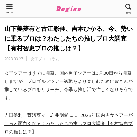
menu
検索
山下美夢有と古江彩佳、吉本ひかる。今、勢い
に乗るプロは？わたしたちの推しプロ大調査
【有村智恵プロの推しは？】
2023.03.27
女子プロ
コラム
女子ツアーはすでに開幕、国内男子ツアーは3月30日から開幕
しますが、プロゴルフツアー観戦をより楽しむために皆さんが
推しているプロをリサーチ。今季も推し活で忙しくなりそうで
す。
吉田優利、菅沼菜々、岩井明愛……。2023年国内男女ツアーが
もっと面白くなる！わたしたちの推しプロ大調査【有村智恵プ
ロの推しは？】