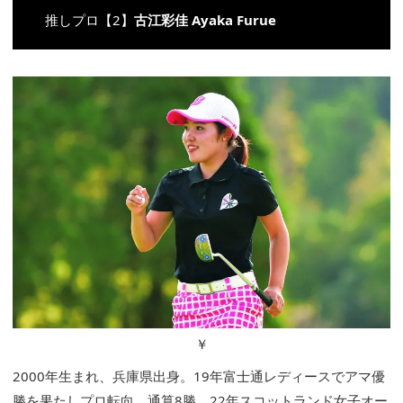
推しプロ【2】
古江彩佳
Ayaka Furue
￥
2000年生まれ、兵庫県出身。19年富士通レディースでアマ優
勝を果たしプロ転向。通算8勝。22年スコットランド女子オー