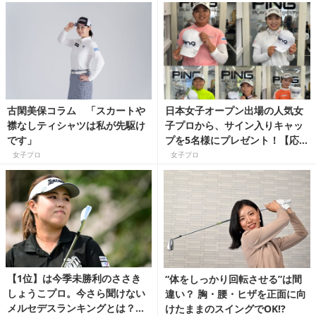
み解く国内女子ゴルフツアー】
アー】
古閑美保コラム 「スカートや
日本女子オープン出場の人気女
襟なしティシャツは私が先駆け
子プロから、サイン入りキャッ
です」
プを5名様にプレゼント！【応募
締切：10/1(日)】
女子プロ
女子プロ
【1位】は今季未勝利のささき
“体をしっかり回転させる”は間
しょうこプロ。今さら聞けない
違い？ 胸・腰・ヒザを正面に向
メルセデスランキングとは？
けたままのスイングでOK!?