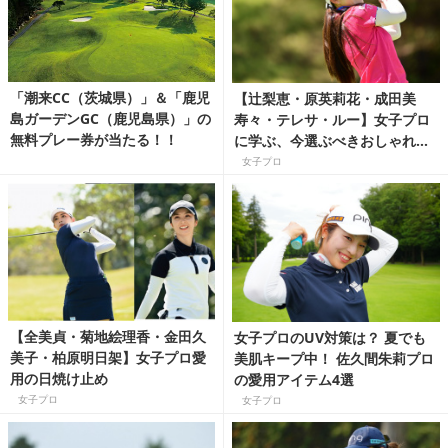
「潮来CC（茨城県）」＆「鹿児
【辻梨恵・原英莉花・成田美
島ガーデンGC（鹿児島県）」の
寿々・テレサ・ルー】女子プロ
無料プレー券が当たる！！
に学ぶ、今選ぶべきおしゃれサ
ングラス
女子プロ
【全美貞・菊地絵理香・金田久
女子プロのUV対策は？ 夏でも
美子・柏原明日架】女子プロ愛
美肌キープ中！ 佐久間朱莉プロ
用の日焼け止め
の愛用アイテム4選
女子プロ
女子プロ