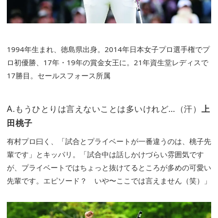
1994年生まれ、徳島県出身。2014年日本女子プロ選手権でプ
ロ初優勝、17年・19年の賞金女王に。21年資生堂レディスで
17勝目。セールスフォース所属
A.もうひとりは言えないことは多いけれど…（汗）
上
田桃子
有村プロ曰く、「試合とプライベートが一番違うのは、桃子先
輩です」とキッパリ。「試合中は話しかけづらい雰囲気です
が、プライベートではちょっと抜けてるところが多めの可愛い
先輩です。エピソード？ いや〜ここでは言えません（笑）」