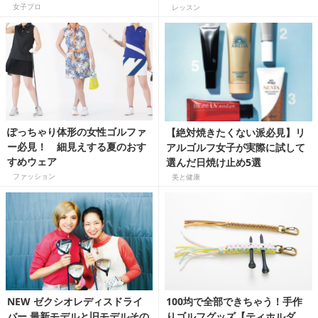
【数字でスゴさを読み解く国内
女子プロ
レッスン
女子ゴルフツアー】
ぽっちゃり体形の女性ゴルファ
【絶対焼きたくない派必見】リ
ー必見！ 細見えする夏のおす
アルゴルフ女子が実際に試して
すめウェア
選んだ日焼け止め5選
ファッション
美と健康
NEW ゼクシオレディスドライ
100均で全部できちゃう！手作
バー 最新モデルと旧モデルその
りゴルフグッズ【ティホルダ