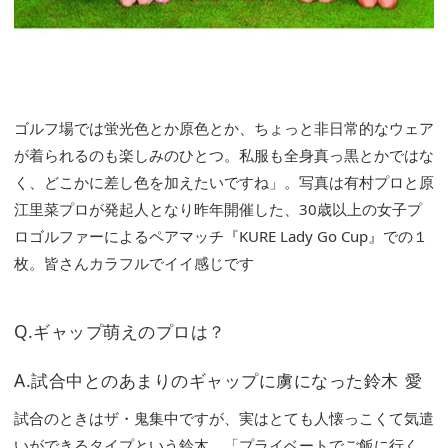
ゴルフ場では蛍光色とか原色とか、ちょっと非日常的なウェア
が着られるのも楽しみのひとつ。私服も全身真っ黒とかではな
く、どこかに差し色を加えたいですね」。写真は有村プロと原
江里菜プロが発起人となり昨年開催した、30歳以上の女子プ
ロゴルファーによるペアマッチ『KURE Lady Go Cup』での１
枚。皆さんカラフルでイイ感じです
Q.ギャップ萌えのプロは？
A.試合中とのあまりのギャップに虜になった鈴木 愛
試合のときはザ・鬼集中ですが、実はとても人懐っこくて気遣
いができるタイプという鈴木。「プライベートでご飯に行く