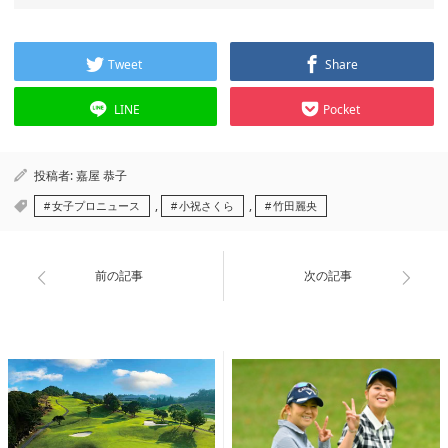
Tweet
Share
LINE
Pocket
投稿者:
嘉屋 恭子
,
,
女子プロニュース
小祝さくら
竹田麗央
前の記事
次の記事