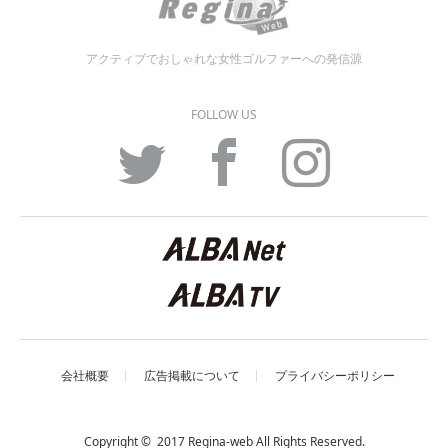
アクティブでおしゃれな女性ゴルファーへの発信源
FOLLOW US
Twitter
Facebook
Instagram
会社概要
広告掲載について
プライバシーポリシー
Copyright © 2017 Regina-web All Rights Reserved.