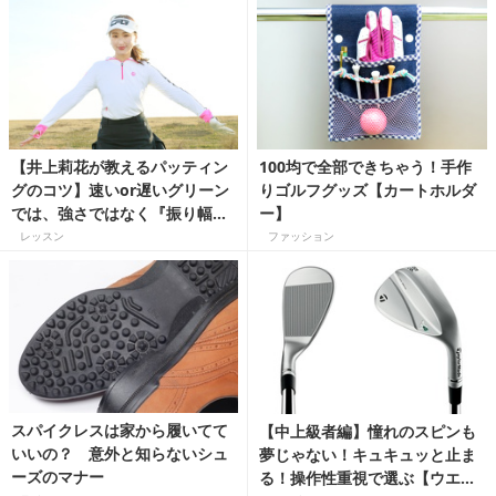
【井上莉花が教えるパッティン
100均で全部できちゃう！手作
グのコツ】速いor遅いグリーン
りゴルフグッズ【カートホルダ
では、強さではなく『振り幅』
ー】
を調整しよう
レッスン
ファッション
スパイクレスは家から履いてて
【中上級者編】憧れのスピンも
いいの？ 意外と知らないシュ
夢じゃない！キュキュッと止ま
ーズのマナー
る！操作性重視で選ぶ【ウエッ