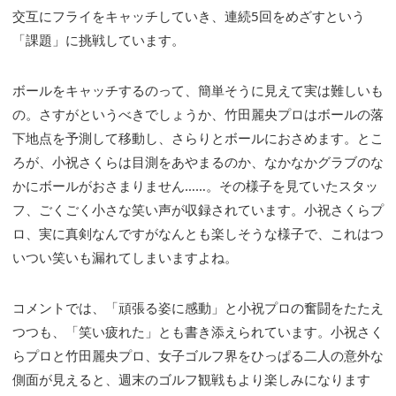
交互にフライをキャッチしていき、連続5回をめざすという
「課題」に挑戦しています。
ボールをキャッチするのって、簡単そうに見えて実は難しいも
の。さすがというべきでしょうか、竹田麗央プロはボールの落
下地点を予測して移動し、さらりとボールにおさめます。とこ
ろが、小祝さくらは目測をあやまるのか、なかなかグラブのな
かにボールがおさまりません……。その様子を見ていたスタッ
フ、ごくごく小さな笑い声が収録されています。小祝さくらプ
ロ、実に真剣なんですがなんとも楽しそうな様子で、これはつ
いつい笑いも漏れてしまいますよね。
コメントでは、「頑張る姿に感動」と小祝プロの奮闘をたたえ
つつも、「笑い疲れた」とも書き添えられています。小祝さく
らプロと竹田麗央プロ、女子ゴルフ界をひっぱる二人の意外な
側面が見えると、週末のゴルフ観戦もより楽しみになります