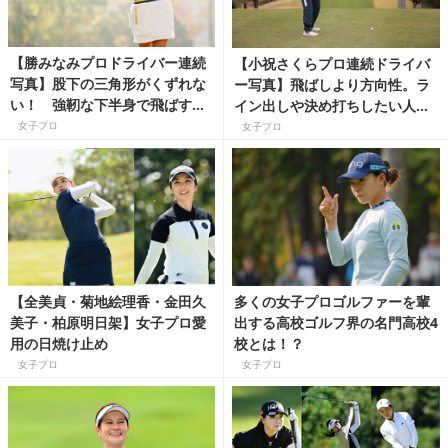
【勝みなみプロドライバー連続
【小祝さくらプロ連続ドライバ
写真】股下の三角形がくずれな
ー写真】飛ばしより方向性。ラ
い！ 強靭な下半身で飛ばす体
イン出しや決め打ちしたい人の
幹スイング
参考に◎
女子プロ
女子プロ
【全美貞・菊地絵理香・金田久
多くの女子プロゴルファーを輩
美子・柏原明日架】女子プロ愛
出する高校ゴルフ界の名門高校4
用の日焼け止め
校とは！？
女子プロ
女子プロ