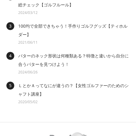
総チェック【ゴルフルール】
2024/03/12
100均で全部できちゃう！手作りゴルフグッズ【ティホル
ダー】
2021/06/11
パターのネック形状は何種類ある？特徴と違いから自分に
合うパターを見つけよう！
2024/06/26
ＬとかＡってなにが違うの？【女性ゴルファーのためのシ
ャフト講座】
2020/05/02