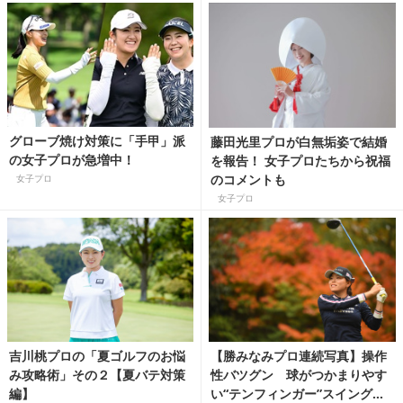
グローブ焼け対策に「手甲」派
藤田光里プロが白無垢姿で結婚
の女子プロが急増中！
を報告！ 女子プロたちから祝福
のコメントも
女子プロ
女子プロ
吉川桃プロの「夏ゴルフのお悩
【勝みなみプロ連続写真】操作
み攻略術」その２【夏バテ対策
性バツグン 球がつかまりやす
編】
い“テンフィンガー”スイングを