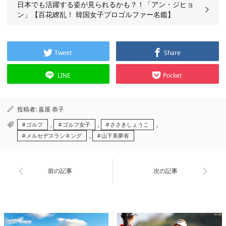
日本でも活躍する姿が見られるかも？！「アン・ジヒョ
ン」【百花繚乱！ 韓国女子プロゴルファー名鑑】
Tweet
Share
LINE
Pocket
投稿者:
嘉屋 恭子
,
,
,
ゴルフ
ゴルフ女子
ささきしょうこ
,
メルセデスランキング
山下美夢有
前の記事
次の記事