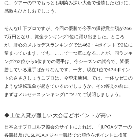
に、ツアーの中でもっとも馴染み深い大会で優勝しただけに、
感激もひとしおでしょう。
そんな山下プロですが、今回の優勝で今季の獲得賞金額が266
7万円となり、賞金ランキング1位に躍り出ました。ところ
が、肝心のメルセデスランキングでは462・4ポイントで2位に
留まっています。でも、ここで一つ気になることが。同ランキ
ングの2位から6位までの選手は、今シーズンの試合で、皆優
勝している選手ばかりなんです。一方、現在1位で474ポイン
トのささきしょうこプロは、今季未勝利。では、一体なぜこの
ような逆転現象が起きているのでしょうか。その答えの前に、
まずはメルセデスランキングについてご説明しましょう。
◆上位入賞が難しい大会ほどポイントが高い
日本女子プロゴルフ協会のサイトによれば、「JLPGAツアーの
各競技及びUSLPGAメジャー競技での順位をポイントに換算