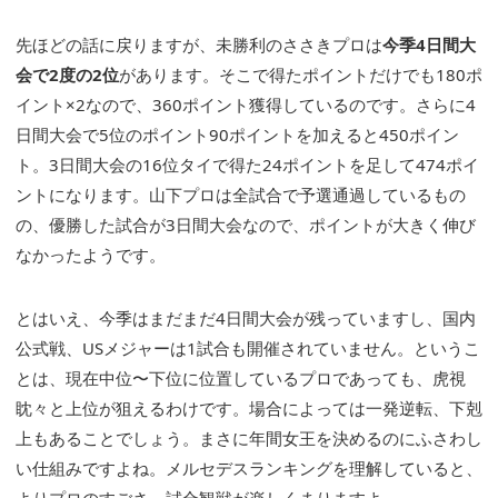
先ほどの話に戻りますが、未勝利のささきプロは
今季4日間大
会で2度の2位
があります。そこで得たポイントだけでも180ポ
イント×2なので、360ポイント獲得しているのです。さらに4
日間大会で5位のポイント90ポイントを加えると450ポイン
ト。3日間大会の16位タイで得た24ポイントを足して474ポイ
ントになります。山下プロは全試合で予選通過しているもの
の、優勝した試合が3日間大会なので、ポイントが大きく伸び
なかったようです。
とはいえ、今季はまだまだ4日間大会が残っていますし、国内
公式戦、USメジャーは1試合も開催されていません。というこ
とは、現在中位〜下位に位置しているプロであっても、虎視
眈々と上位が狙えるわけです。場合によっては一発逆転、下剋
上もあることでしょう。まさに年間女王を決めるのにふさわし
い仕組みですよね。メルセデスランキングを理解していると、