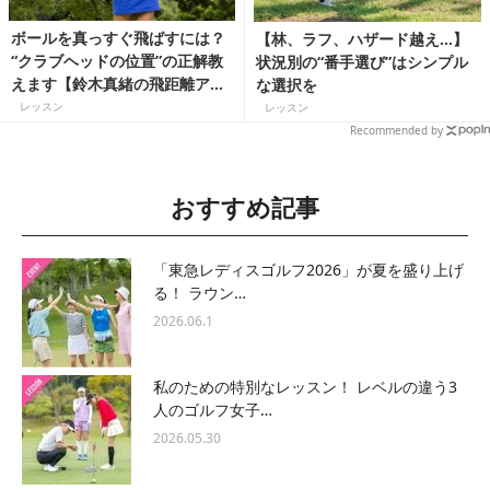
ボールを真っすぐ飛ばすには？
【林、ラフ、ハザード越え…】
“クラブヘッドの位置”の正解教
状況別の“番手選び”はシンプル
えます【鈴木真緒の飛距離アッ
な選択を
プレッスン】
レッスン
レッスン
Recommended by
おすすめ記事
「東急レディスゴルフ2026」が夏を盛り上げ
る！ ラウン…
2026.06.1
私のための特別なレッスン！ レベルの違う3
人のゴルフ女子…
2026.05.30