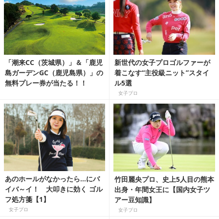
「潮来CC（茨城県）」＆「鹿児
新世代の女子プロゴルファーが
島ガーデンGC（鹿児島県）」の
着こなす“主役級ニット”スタイ
無料プレー券が当たる！！
ル5選
女子プロ
あのホールがなかったら…にバ
竹田麗央プロ、史上5人目の熊本
イバ～イ！ 大叩きに効く ゴル
出身・年間女王に【国内女子ツ
フ処方箋【1】
アー豆知識】
女子プロ
女子プロ