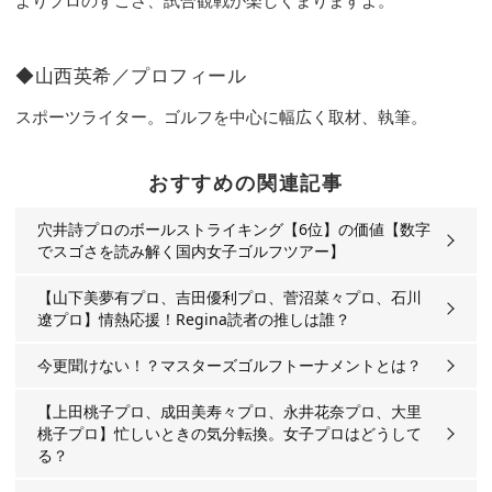
よりプロのすごさ、試合観戦が楽しくまりますよ。
◆山西英希／プロフィール
スポーツライター。ゴルフを中心に幅広く取材、執筆。
おすすめの関連記事
穴井詩プロのボールストライキング【6位】の価値【数字
でスゴさを読み解く国内女子ゴルフツアー】
【山下美夢有プロ、吉田優利プロ、菅沼菜々プロ、石川
遼プロ】情熱応援！Regina読者の推しは誰？
今更聞けない！？マスターズゴルフトーナメントとは？
【上田桃子プロ、成田美寿々プロ、永井花奈プロ、大里
桃子プロ】忙しいときの気分転換。女子プロはどうして
る？