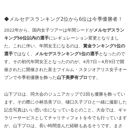
◆メルセデスランキング2位から6位は今季優勝者！
2022年から、国内女子ツアーは年間シードが
メルセデスラン
キング50位以内の選手
にレギュレーション変更となりまし
た。これに伴い、年間女王になるのは、
賞金ランキング1位の
選手
ではなく、
メルセデスランキング1位の選手
となったので
す。その初代年間女王となったののが、4月7日～4月9日で開
催されたに開催された富士フイルム・スタジオアリス女子オー
プンで今季初優勝を飾った
山下美夢有プロ
です。
山下プロは、同大会のジュニアカップで2回も優勝を飾ってい
ます。その際に小林浩美プロ、樋口久子プロと一緒に撮影した
記念写真はいい思い出になっているとのこと。大会では、ギャ
ラリーサービスとしてチャリティフォトを今でも行っています
が、山下プロは、長い時間並んだ経験もあるそうです。まさ