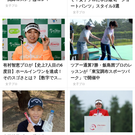
ートパンツ」スタイル3選
女子プロ
女子プロ
有村智恵プロが【史上7人目の6
ツアー通算7勝・飯島茜プロのレ
度目】ホールインワンを達成！
ッスンが「東宝調布スポーツパ
そのスゴさとは？【数字でスゴ
ーク」で開催中
さを読み解く国内女子ゴルフツ
女子プロ
女子プロ
アー】