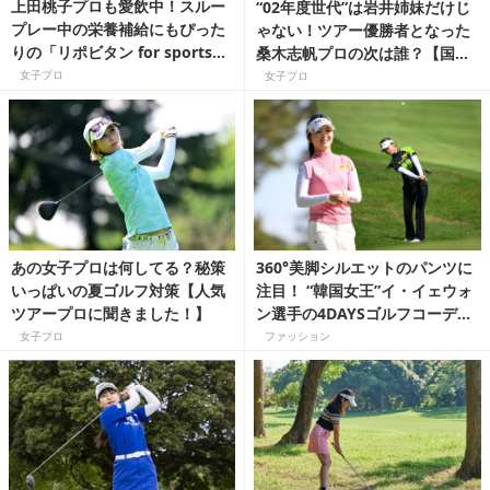
上田桃子プロも愛飲中！スルー
“02年度世代”は岩井姉妹だけじ
プレー中の栄養補給にもぴった
ゃない！ツアー優勝者となった
りの「リポビタン for sports」
桑木志帆プロの次は誰？【国内
シリーズって？
女子ツアー豆知識】
女子プロ
女子プロ
あの女子プロは何してる？秘策
360°美脚シルエットのパンツに
いっぱいの夏ゴルフ対策【人気
注目！ “韓国女王”イ・イェウォ
ツアープロに聞きました！】
ン選手の4DAYSゴルフコーディ
ネート
女子プロ
ファッション