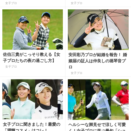
プロコーチが解説！
女子プロ
女子プロ
佐伯三貴がこっそり教える【女
安田彩乃プロが結婚を報告！ 婚
子プロたちの夜の過ごし方】
姻届の証人は仲良しの堀琴音プ
ロ
女子プロ
女子プロ
女子プロに聞きました！最愛の
ヘルシーな脚見せで涼しく可愛
「潤輝コスメ」はコレ！
く！女子プロに学ぶ最旬「ショ