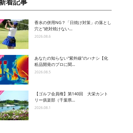
新着記事
香水の併用NG？「日焼け対策」の落とし
穴と“絶対焼けない…
2026.08.6
あなたの知らない“紫外線”のハナシ【化
粧品開発のプロに聞…
2026.08.5
【ゴルフ会員権】第140回 大栄カント
リー俱楽部（千葉県…
2026.08.1