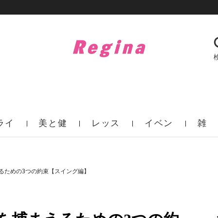
ライ
美と健
レッス
イベン
雑
フ
康
ン
ト
誌
るための3つの約束【スイング編】