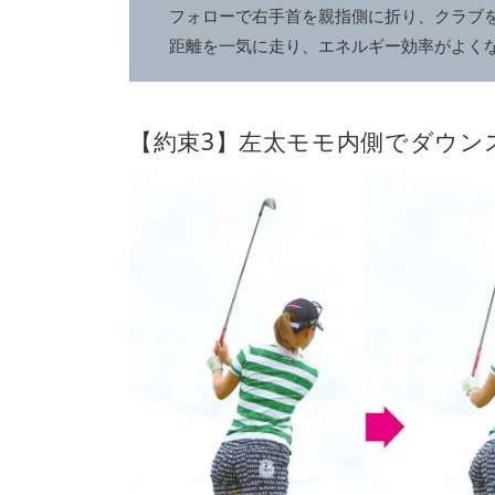
フォローで右手首を親指側に折り、クラブ
距離を一気に走り、エネルギー効率がよく
【約束3】左太モモ内側でダウン