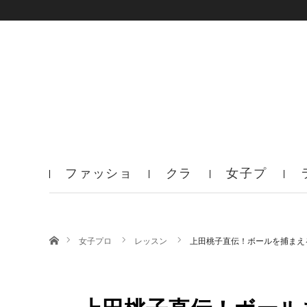
ファッショ
クラ
女子プ
ン
ブ
ロ
ホーム
女子プロ
レッスン
上田桃子直伝！ボールを捕まえ