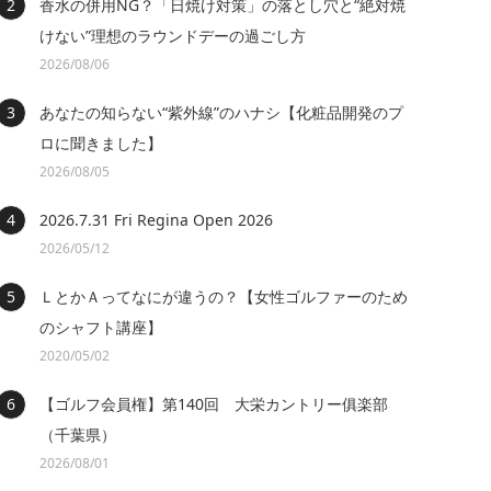
香水の併用NG？「日焼け対策」の落とし穴と“絶対焼
けない”理想のラウンドデーの過ごし方
2026/08/06
あなたの知らない“紫外線”のハナシ【化粧品開発のプ
ロに聞きました】
2026/08/05
2026.7.31 Fri Regina Open 2026
2026/05/12
ＬとかＡってなにが違うの？【女性ゴルファーのため
のシャフト講座】
2020/05/02
【ゴルフ会員権】第140回 大栄カントリー俱楽部
（千葉県）
2026/08/01