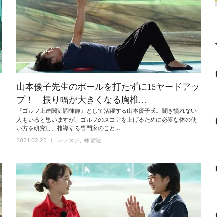
ッ
山本優子先生のボールを打たずに15ヤードアッ
プ！ 振り幅が大きくなる胸椎…
『ゴルフ上達関節調律師』として活躍する山本優子氏。聞き慣れない
人もいると思いますが、ゴルフのスコアを上げるために必要な体の使
い方を研究し、指導する専門家のこと…
2021.02.23
レッスン
練習法