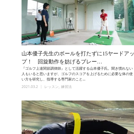
山本優子先生のボールを打たずに15ヤードア
プ！ 回旋動作を妨げるブレー…
『ゴルフ上達関節調律師』として活躍する山本優子氏。聞き慣れない
人もいると思いますが、ゴルフのスコアを上げるために必要な体の使
い方を研究し、指導する専門家のこと…
2021.03.2
レッスン
練習法