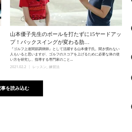
ッ
山本優子先生のボールを打たずに15ヤードアッ
プ！バックスイングが変わる肋…
『ゴルフ上達関節調律師』として活躍する山本優子氏。聞き慣れない
人もいると思いますが、ゴルフのスコアを上げるために必要な体の使
い方を研究し、指導する専門家のこと…
2021.02.2
レッスン
練習法
記事を読み込む