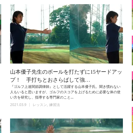
ッ
山本優子先生のボールを打たずに15ヤードアッ
プ！ 手打ちとおさらばして強…
『ゴルフ上達関節調律師』として活躍する山本優子氏。聞き慣れない
人もいると思いますが、ゴルフのスコアを上げるために必要な体の使
い方を研究し、指導する専門家のこと…
2021.03.9
レッスン
練習法