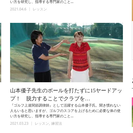
い方を研究し、指導する専門家のこと…
2021.04.6
レッスン
ッ
山本優子先生のボールを打たずに15ヤードアッ
プ！ 脱力することでクラブを…
『ゴルフ上達関節調律師』として活躍する山本優子氏。聞き慣れない
人もいると思いますが、ゴルフのスコアを上げるために必要な体の使
い方を研究し、指導する専門家のこと…
2021.03.23
レッスン
練習法