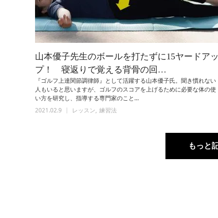
山本優子先生のボールを打たずに15ヤードア
プ！ 寝返りで覚える背骨の回…
『ゴルフ上達関節調律師』として活躍する山本優子氏。聞き慣れない
人もいると思いますが、ゴルフのスコアを上げるために必要な体の使
い方を研究し、指導する専門家のこと…
2021.02.9
レッスン
練習法
もっと