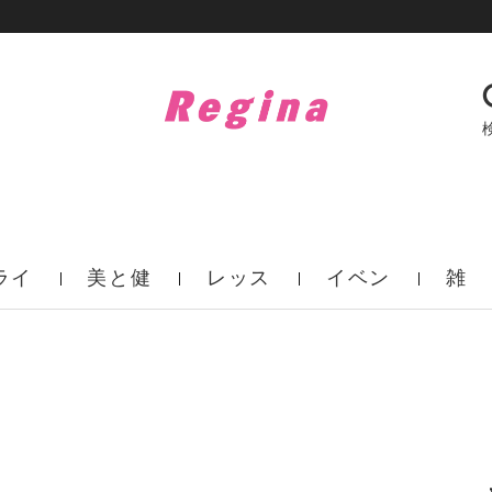
ライ
美と健
レッス
イベン
雑
フ
康
ン
ト
誌