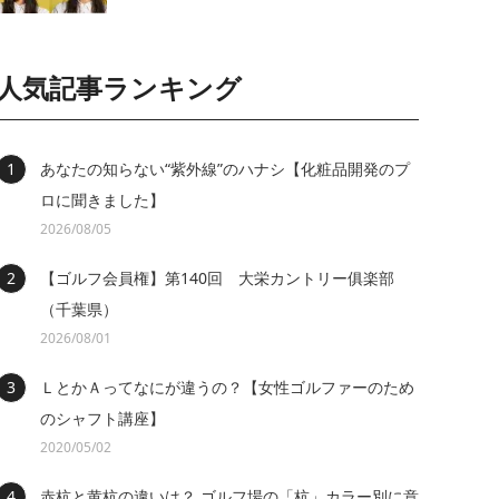
人気記事ランキング
あなたの知らない“紫外線”のハナシ【化粧品開発のプ
ロに聞きました】
2026/08/05
【ゴルフ会員権】第140回 大栄カントリー俱楽部
（千葉県）
2026/08/01
ＬとかＡってなにが違うの？【女性ゴルファーのため
のシャフト講座】
2020/05/02
赤杭と黄杭の違いは？ ゴルフ場の「杭」カラー別に意