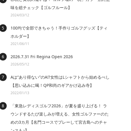
味を総チェック【ゴルフルール】
2024/03/12
100均で全部できちゃう！手作りゴルフグッズ【ティ
ホルダー】
2021/06/11
2026.7.31 Fri Regina Open 2026
2026/05/12
Aは“あり得ない”のA⁉女性はLシャフトから始めるべし
【思い込みに喝！QP和尚のギアかけ込み寺】
2022/01/13
「東急レディスゴルフ2026」が夏を盛り上げる！ ラ
ウンドするたび楽しみが増える、女性ゴルファーのた
めの3カ月【名門コースでプレーして宮古島へのチャ
ンスも♪】