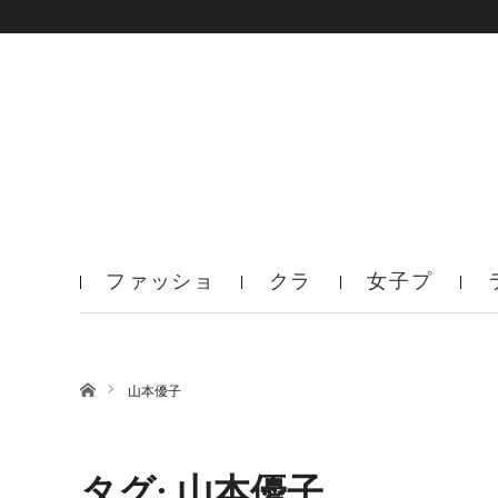
ファッショ
クラ
女子プ
ン
ブ
ロ
ホーム
山本優子
タグ: 山本優子