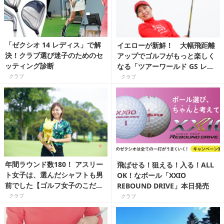
「ゼクシオ 14 レディス」で解
イエローが新鮮！ 大幅飛距離
決！クラブ選び迷子のためのセ
アップでゴルフがもっと楽しく
ッティング診断
なる「ツアーワールド GS レデ
ィース」【ギア通女子で行こ
クラブ
クラブ
う！】
年間ラウンド数180！ アスリー
飛ばせる！狙える！入る！ALL
ト女子は、選んだシャフトも男
OK！なボール「XXIO
前でした【ゴルフ女子のこだわ
REBOUND DRIVE」本日発売
りギア／山内美奈】
クラブ
クラブ