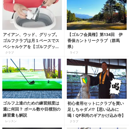
アイアン、ウッド、グリップ。
【ゴルフ会員権】第134回 伊
ゴルフクラブは月１ペースでス
香保カントリークラブ（群馬
ペシャルケアを【ゴルフグッズ
県）
大掃除大作戦】
クラブ
ライフ
ゴルフ上達のための練習頻度は
初心者用セットにクラブを買い
週に何回？ ボール数や目標別の
足しちゃダメ⁉【思い込みに
練習量も解説
喝！QP和尚のギアかけ込み寺】
レッスン
クラブ