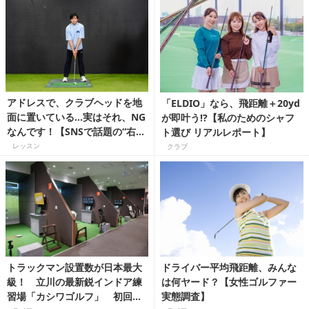
アドレスで、クラブヘッドを地
「ELDIO」なら、飛距離＋20yd
面に置いている…実はそれ、NG
が即叶う!?【私のためのシャフ
なんです！【SNSで話題の“右手
ト選び リアルレポート】
先生”森山錬が教える！】
レッスン
クラブ
トラックマン設置数が日本最大
ドライバー平均飛距離、みんな
級！ 立川の最新鋭インドア練
は何ヤード？【女性ゴルファー
習場「カシワゴルフ」 初回
実態調査】