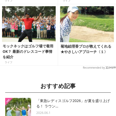
110分の無料体験へGO！
ライフ
ライフ
モックネックはゴルフ場で着用
菊地絵理香プロが教えてくれる
OK？ 最新のドレスコード事情
★やさしいアプローチ〈１〉
を紹介
ライフ
Recommended by
おすすめ記事
「東急レディスゴルフ2026」が夏を盛り上げ
る！ ラウン…
2026.06.1