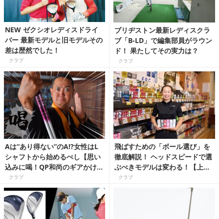
NEW ゼクシオレディスドライ
ブリヂストン最新レディスクラ
バー 最新モデルと旧モデルその
ブ「B-LD」で編集部員がラウン
差は歴然でした！
ド！ 果たしてその実力は？
クラブ
クラブ
Aは“あり得ない”のA⁉女性はL
飛ばすための「ボール選び」を
シャフトから始めるべし【思い
徹底解説！ ヘッドスピードで選
込みに喝！QP和尚のギアかけ込
ぶべきモデルは変わる！【上達
み寺】
ギア】
クラブ
クラブ