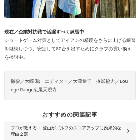
現在／企業対抗戦で活躍すべく練習中
ショートゲーム対策としてアイアンの精度をさらに上げる練習
を継続しつつ、安定して80台を出すためにクラブの買い換え
を検討中。
撮影／大崎 聡 エディター／大津恭子 撮影協力／Lou
nge Range広尾天現寺
おすすめの関連記事
プロが教える！ 登山がゴルフのスコアアップに効果的な
理由２選