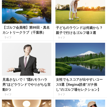
【ゴルフ会員権】第99回・真名
子どものラウンドは何歳から？
カントリークラブ（千葉県）
親子で行けるゴルフ場３選
ライフ
ライフ
見逃さないで！“隠れモラハラ
女性でもスコアが出やすいコー
男”ほどラウンドでやりがちな言
ス5選【Regina読者“ガチ推
動3つ
し”のゴルフ場セレクション】
ライフ
ライフ