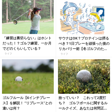
「練習は裏切らない」はホント
サウナはOK？プロテインは摂る
だった！？ゴルフ練習、一か月
べき？1日プレーを頑張った後の
でどのくらいしている？
リカバリー術【冬ゴルフのため
の栄養ケア＆ボディメンテ術】
ライフ
ライフ
ゴルフルール【6インチプレー
拾っていい？ これって2度打
ス】を解説！ “リプレース”との
ち？ ゴルフボールに関するル
違いは何？
ールクイズ、あなたは何問正解