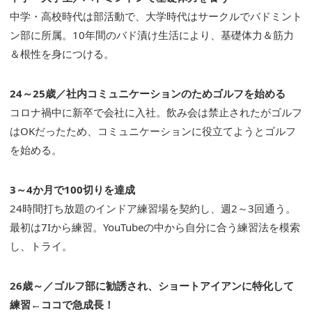
中学・高校時代は部活動で、大学時代はサークルでバドミント
ン部に所属。10年間のバド漬け生活により、基礎体力＆筋力
＆根性を身につける。
24～25歳／社内コミュニケーションのためゴルフを始める
コロナ禍中に新卒で会社に入社。飲み会は禁止されたがゴルフ
はOKだったため、コミュニケーションに役立てようとゴルフ
を始める。
3～4か月で100切りを達成
24時間打ち放題のインドア練習場を契約し、週2～3回通う。
最初は7Iから練習。YouTubeの中から自分に合う練習法を模索
し、トライ。
26歳～／ゴルフ部に勧誘され、ショートアイアンに特化して
練習←ココで急成長！