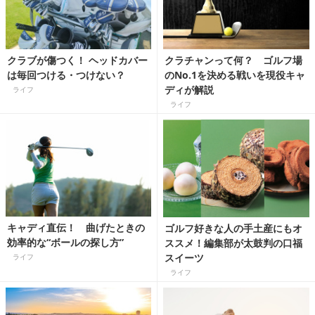
クラブが傷つく！ ヘッドカバー
クラチャンって何？ ゴルフ場
は毎回つける・つけない？
のNo.1を決める戦いを現役キャ
ディが解説
ライフ
ライフ
キャディ直伝！ 曲げたときの
ゴルフ好きな人の手土産にもオ
効率的な“ボールの探し方”
ススメ！編集部が太鼓判の口福
スイーツ
ライフ
ライフ