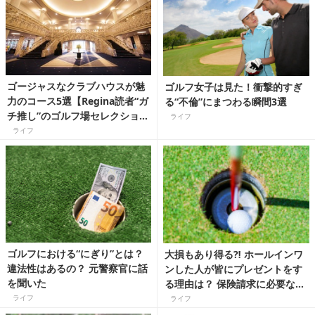
ゴージャスなクラブハウスが魅
ゴルフ女子は見た！衝撃的すぎ
力のコース5選【Regina読者“ガ
る“不倫”にまつわる瞬間3選
チ推し”のゴルフ場セレクショ
ライフ
ン】
ライフ
ゴルフにおける“にぎり”とは？
大損もあり得る⁈ ホールインワ
違法性はあるの？ 元警察官に話
ンした人が皆にプレゼントをす
を聞いた
る理由は？ 保険請求に必要なも
のもまとめて解説！
ライフ
ライフ