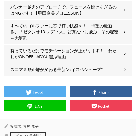
バンカー越えのアプローチで、フェースを開きすぎるの
はNGです！【甲田良美プロLESSON】
すべてのゴルファーに芯で打つ快感を！ 待望の最新
作、「ゼクシオ13 レディス」ど真ん中に飛ぶ、その秘密
を大解剖
持っているだけでモチベーションが上がります！ わた
しがONOFF LADYを選ぶ理由
スコア＆飛距離が変わる最新“ハイスペシューズ”
Tweet
Share
LINE
Pocket
投稿者:
嘉屋 恭子
ギュンと急成長！