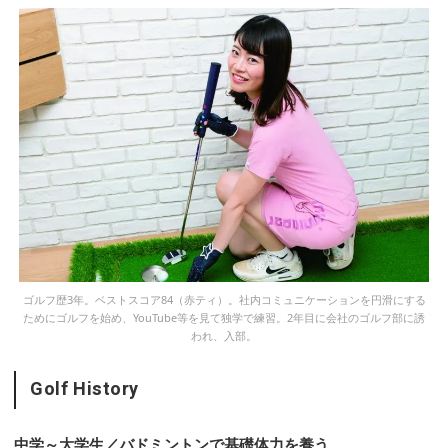
ゴルフ歴3年。ベストスコア84（赤ティ）。社内コミュニケーションを円滑にする
ためにゴルフを始め、YouTube等を見て独学で練習。2年目に会社のゴルフ部に誘
われ、入部。
Golf History
中学～大学生／バドミントンで基礎体力を養う