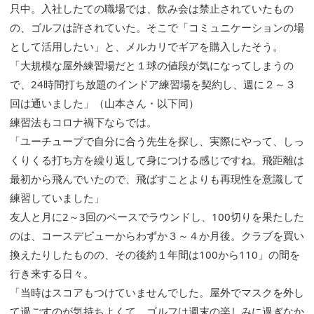
只中。入社したての職場では、飲み会は禁止されていたもの
の、ゴルフは許されていた。そこで「コミュニケーションの場
として活用したい」と、メルカリでギアを購入したそう。
「大規模な屋外練習場だと１球の値段が気になってしまうの
で、24時間打ち放題のインドア練習場を契約し、週に２～３
回は通いました」（山本さん・以下同）
練習法もコロナ禍下ならでは。
「ユーチューブで自分に合う先生を探し、実際にやって、しっ
くりくる打ち方を繰り返して身につける感じですね。飛距離は
最初から飛んでいたので、飛ばすことよりも再現性を意識して
練習していました」
友人と月に2～3回のペースでラウンドし、100切りを果たした
のは、コースデビューからわずか３～４か月後。クラブを買い
換えたりしたものの、その後約１年間は100から110」の間を
行き来する日々。
「当時はスコアもつけていませんでした。屋外でマスクを外し
て過ごすのが気持ちよくて、ゴルフは週末の楽しみに過ぎなか