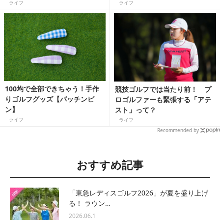
できる？
ライフ
ライフ
100均で全部できちゃう！手作
競技ゴルフでは当たり前！ プ
りゴルフグッズ【パッチンピ
ロゴルファーも緊張する「アテ
ン】
スト」って？
ライフ
ライフ
Recommended by
おすすめ記事
「東急レディスゴルフ2026」が夏を盛り上げ
る！ ラウン…
2026.06.1