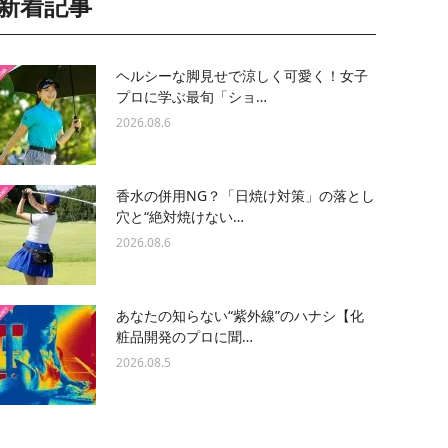
新着記事
ヘルシーな脚見せで涼しく可愛く！女子
プロに学ぶ最旬「ショ…
2026.08.6
香水の併用NG？「日焼け対策」の落とし
穴と“絶対焼けない…
2026.08.6
あなたの知らない“紫外線”のハナシ【化
粧品開発のプロに聞…
2026.08.5