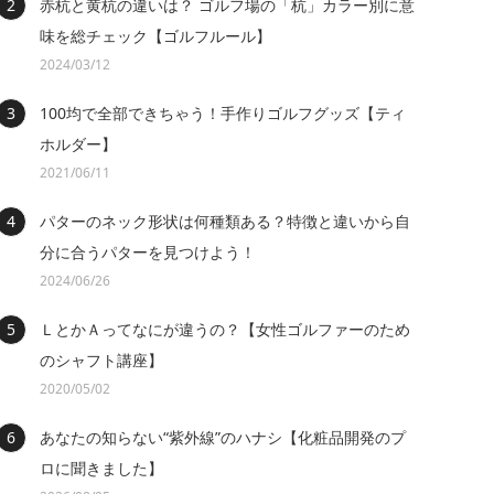
赤杭と黄杭の違いは？ ゴルフ場の「杭」カラー別に意
味を総チェック【ゴルフルール】
2024/03/12
100均で全部できちゃう！手作りゴルフグッズ【ティ
ホルダー】
2021/06/11
パターのネック形状は何種類ある？特徴と違いから自
分に合うパターを見つけよう！
2024/06/26
ＬとかＡってなにが違うの？【女性ゴルファーのため
のシャフト講座】
2020/05/02
あなたの知らない“紫外線”のハナシ【化粧品開発のプ
ロに聞きました】