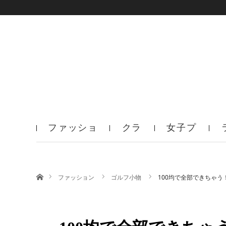
ファッショ
クラ
女子プ
ン
ブ
ロ
ホーム
ファッション
ゴルフ小物
100均で全部できちゃ