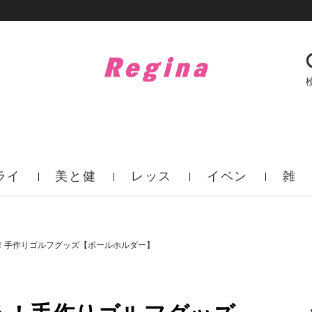
ライ
美と健
レッス
イベン
雑
フ
康
ン
ト
誌
う！手作りゴルフグッズ【ボールホルダー】