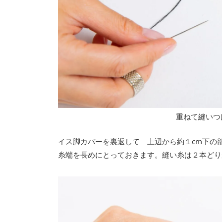
重ねて縫いつ
イス脚カバーを裏返して 上辺から約１cm下の
糸端を長めにとっておきます。縫い糸は２本どり