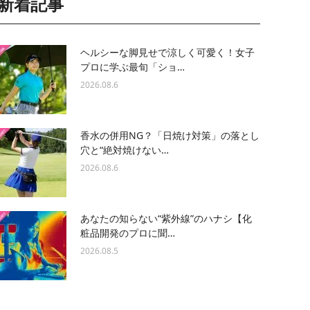
新着記事
ヘルシーな脚見せで涼しく可愛く！女子
プロに学ぶ最旬「ショ…
2026.08.6
香水の併用NG？「日焼け対策」の落とし
穴と“絶対焼けない…
2026.08.6
あなたの知らない“紫外線”のハナシ【化
粧品開発のプロに聞…
2026.08.5