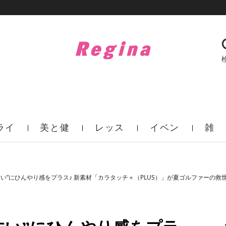
ライ
美と健
レッス
イベン
雑
フ
康
ン
ト
誌
い”にひんやり感をプラス♪ 新素材「カラタッチ＋（PLUS）」が夏ゴルファーの救