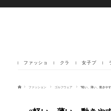
ファッショ
クラ
女子プ
ン
ブ
ロ
ホーム
ファッション
ゴルフウェア
“軽い、薄い、動きやす