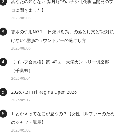
あなたの知らない“紫外線”のハナシ【化粧品開発のプ
ロに聞きました】
2026/08/05
香水の併用NG？「日焼け対策」の落とし穴と“絶対焼
けない”理想のラウンドデーの過ごし方
2026/08/06
【ゴルフ会員権】第140回 大栄カントリー俱楽部
（千葉県）
2026/08/01
2026.7.31 Fri Regina Open 2026
2026/05/12
ＬとかＡってなにが違うの？【女性ゴルファーのため
のシャフト講座】
2020/05/02