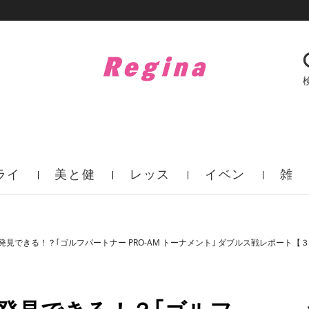
ライ
美と健
レッス
イベン
雑
フ
康
ン
ト
誌
見できる！？｢ゴルフパートナー PRO-AM トーナメント｣ ダブルス戦レポート【