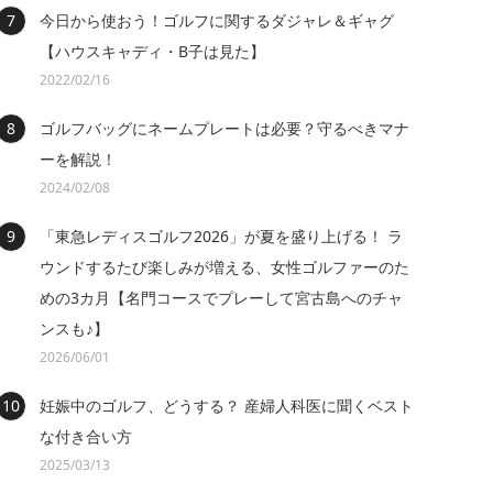
今日から使おう！ゴルフに関するダジャレ＆ギャグ
【ハウスキャディ・B子は見た】
2022/02/16
ゴルフバッグにネームプレートは必要？守るべきマナ
ーを解説！
2024/02/08
「東急レディスゴルフ2026」が夏を盛り上げる！ ラ
ウンドするたび楽しみが増える、女性ゴルファーのた
めの3カ月【名門コースでプレーして宮古島へのチャ
ンスも♪】
2026/06/01
妊娠中のゴルフ、どうする？ 産婦人科医に聞くベスト
な付き合い方
2025/03/13