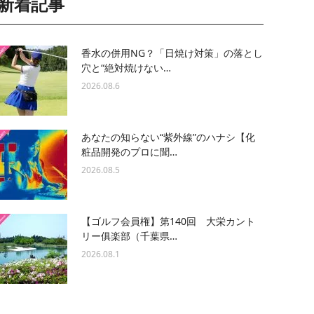
新着記事
香水の併用NG？「日焼け対策」の落とし
穴と“絶対焼けない…
2026.08.6
あなたの知らない“紫外線”のハナシ【化
粧品開発のプロに聞…
2026.08.5
【ゴルフ会員権】第140回 大栄カント
リー俱楽部（千葉県…
2026.08.1