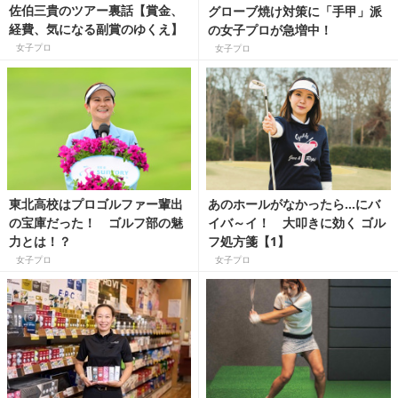
佐伯三貴のツアー裏話【賞金、
グローブ焼け対策に「手甲」派
経費、気になる副賞のゆくえ】
の女子プロが急増中！
女子プロ
女子プロ
東北高校はプロゴルファー輩出
あのホールがなかったら…にバ
の宝庫だった！ ゴルフ部の魅
イバ～イ！ 大叩きに効く ゴル
力とは！？
フ処方箋【1】
女子プロ
女子プロ