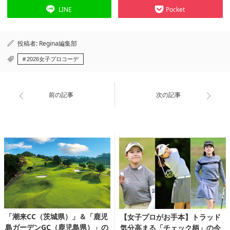
LINE
Pocket
投稿者:
Regina編集部
2026女子プロコーデ
前の記事
次の記事
「潮来CC（茨城県）」＆「鹿児
【女子プロがお手本】トラッド
島ガーデンGC（鹿児島県）」の
気分高まる「チェック柄」の今