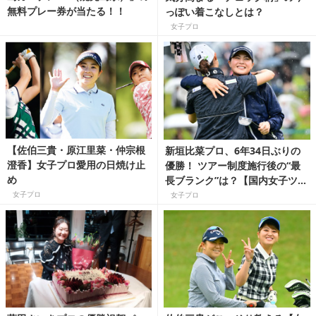
無料プレー券が当たる！！
っぽい着こなしとは？
女子プロ
【佐伯三貴・原江里菜・仲宗根
新垣比菜プロ、6年34日ぶりの
澄香】女子プロ愛用の日焼け止
優勝！ ツアー制度施行後の“最
め
長ブランク”は？【国内女子ツア
ー豆知識】
女子プロ
女子プロ