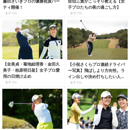
藤田さいきプロの優勝祝賀パー
佐伯三貴がこっそり教える【女
ティ開催！
子プロたちの夜の過ごし方】
女子プロ
女子プロ
【全美貞・菊地絵理香・金田久
【小祝さくらプロ連続ドライバ
美子・柏原明日架】女子プロ愛
ー写真】飛ばしより方向性。ラ
用の日焼け止め
イン出しや決め打ちしたい人の
参考に◎
女子プロ
女子プロ