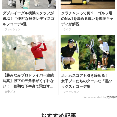
ダブルイーグル横浜スタッフが
クラチャンって何？ ゴルフ場
選ぶ！ “別格”な秋冬レディスゴ
のNo.1を決める戦いを現役キャ
ルフコーデ4選
ディが解説
ファッション
ライフ
【勝みなみプロドライバー連続
足元もスコアも引き締める！
写真】股下の三角形がくずれな
女子プロたちのクールな「黒ソ
い！ 強靭な下半身で飛ばす体
ックス」コーデ集
幹スイング
女子プロ
ファッション
Recommended by
おすすめ記事