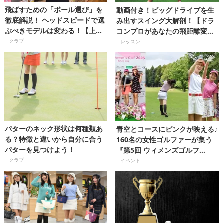
飛ばすための「ボール選び」を
動画付き！ビッグドライブを生
徹底解説！ ヘッドスピードで選
み出すスイング大解剖！【ドラ
ぶべきモデルは変わる！【上達
コンプロがあなたの飛距離変え
ギア】
ちゃいます!】
クラブ
レッスン
パターのネック形状は何種類あ
青空とコースにピンクが映える♪
る？特徴と違いから自分に合う
160名の女性ゴルファーが集う
パターを見つけよう！
『第5回 ウィメンズゴルフ
JGGAカップ（東日本大会）』開
クラブ
イベント
催レポート