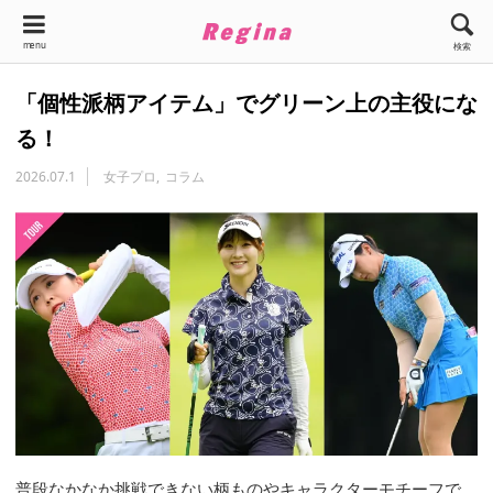
menu
検索
「個性派柄アイテム」でグリーン上の主役にな
る！
2026.07.1
女子プロ
コラム
普段なかなか挑戦できない柄ものやキャラクターモチーフで