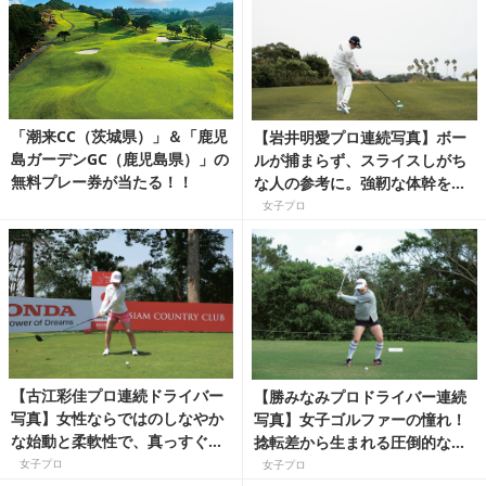
「潮来CC（茨城県）」＆「鹿児
【岩井明愛プロ連続写真】ボー
島ガーデンGC（鹿児島県）」の
ルが捕まらず、スライスしがち
無料プレー券が当たる！！
な人の参考に。強靭な体幹をも
つパワー系。低いプレーンと開
女子プロ
かない胸に注目！
【古江彩佳プロ連続ドライバー
【勝みなみプロドライバー連続
写真】女性ならではのしなやか
写真】女子ゴルファーの憧れ！
な始動と柔軟性で、真っすぐ遠
捻転差から生まれる圧倒的な飛
くに飛ばす
距離
女子プロ
女子プロ