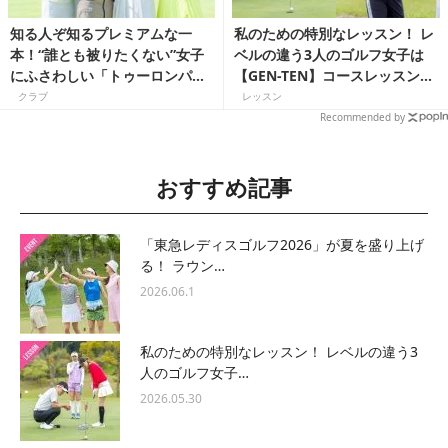
知る人ぞ知るプレミアムな一
私のための特別なレッスン！ レ
本！“誰とも被りたくない”女子
ベルの違う3人のゴルフ女子は
にふさわしい「トゥーロンパタ
【GEN-TEN】コースレッスンで
ー」がゴルフスタイルを格上げ
どう変わる？
クラブ
レッスン
Recommended by
おすすめ記事
「東急レディスゴルフ2026」が夏を盛り上げ
る！ ラウン…
2026.06.1
私のための特別なレッスン！ レベルの違う3
人のゴルフ女子…
2026.05.30