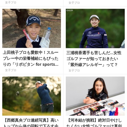
プロコーチが解説！
女子プロ
女子プロ
上田桃子プロも愛飲中！スルー
三浦桃香選手も苦しんだ…女性
プレー中の栄養補給にもぴった
ゴルファーが知っておきたい
りの「リポビタン for sports」
「紫外線アレルギー」って？
シリーズって？
女子プロ
女子プロ
【西郷真央プロ連続写真】高い
【河本結が挑戦】絶対日やけし
トップから体の回転で下ろす今
たくない女性ゴルファーは真似