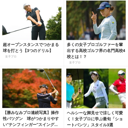
超オープンスタンスでつかまる
多くの女子プロゴルファーを輩
球を打とう【3つのドリル】
出する高校ゴルフ界の名門高校4
校とは！？
女子プロ
女子プロ
【勝みなみプロ連続写真】操作
ヘルシーな脚見せで涼しく可愛
性バツグン 球がつかまりやす
く！女子プロに学ぶ最旬「ショ
い“テンフィンガー”スイングを
ートパンツ」スタイル3選