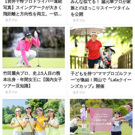
【岩井千怜プロドライバー連続
みんな似てる！ 脇元華プロが家
写真】スイングアークが大きく
族とのほっこりスイーツタイム
飛距離と方向性を両立。一切ム
を公開
ダのない完ぺきスイングは必
女子プロ
女子プロ
見！
竹田麗央プロ、史上5人目の熊
子どもを持つ“ママプロゴルファ
本出身・年間女王に【国内女子
ー”が集結！岡山で『Lalaクイー
ツアー豆知識】
ンズカップ』開催
女子プロ
女子プロ