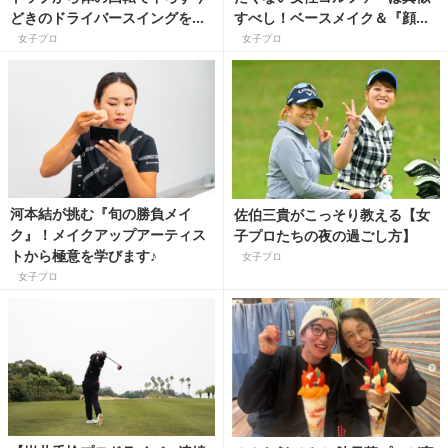
どきのドライバースイングを解
すべし！ベースメイク＆『顔の
説
日やけ止め』塗り直し術
女子プロ
女子プロ
河本結が挑む『旬の勝負メイ
佐伯三貴がこっそり教える【女
ク』！メイクアップアーティス
子プロたちの夜の過ごし方】
トから極意を学びます♪
女子プロ
女子プロ