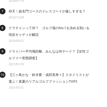
2024/01/18
仰天！超名門コースのドレスコードが厳しすぎる？
2023/12/28
クラチャンって何？ ゴルフ場のNo.1を決める戦いを
現役キャディが解説
2024/05/22
ドライバー平均飛距離、みんなは何ヤード？【女性ゴ
ルファー実態調査】
2021/01/18
【三ヶ島かな・鈴木愛・成田美寿々】スタイリストが
選ぶ！真夏のリアルゴルフファッションTOP3
2021/07/21