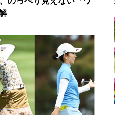
、のっぺり見えない「ワ
解