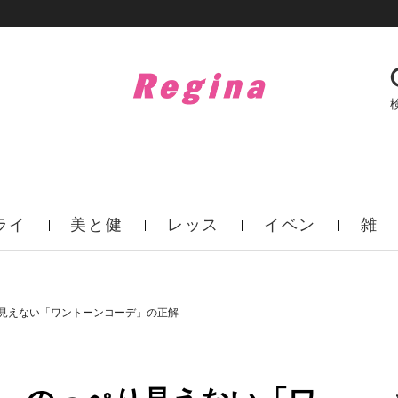
ライ
美と健
レッス
イベン
雑
フ
康
ン
ト
誌
見えない「ワントーンコーデ」の正解