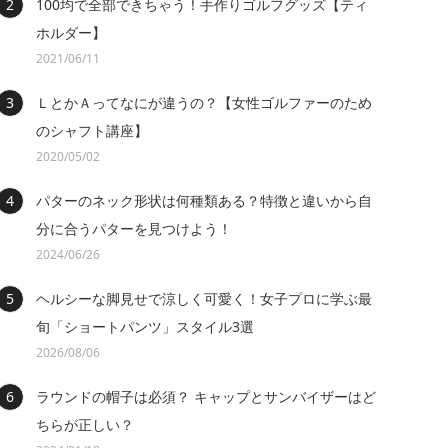
100均で全部できちゃう！手作りゴルフグッズ【ティ
ホルダー】
2021/06/11
ＬとかＡってなにが違うの？【女性ゴルファーのため
のシャフト講座】
2020/05/02
パターのネック形状は何種類ある？特徴と違いから自
分に合うパターを見つけよう！
2024/06/26
ヘルシーな脚見せで涼しく可愛く！女子プロに学ぶ最
旬「ショートパンツ」スタイル3選
2026/08/06
ラウンドの帽子は必須？ キャップとサンバイザーはど
ちらが正しい？