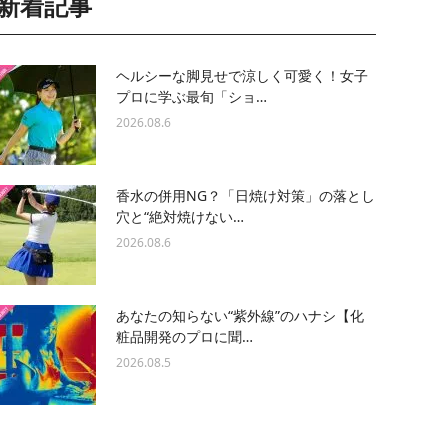
新着記事
ヘルシーな脚見せで涼しく可愛く！女子
プロに学ぶ最旬「ショ…
2026.08.6
香水の併用NG？「日焼け対策」の落とし
穴と“絶対焼けない…
2026.08.6
あなたの知らない“紫外線”のハナシ【化
粧品開発のプロに聞…
2026.08.5