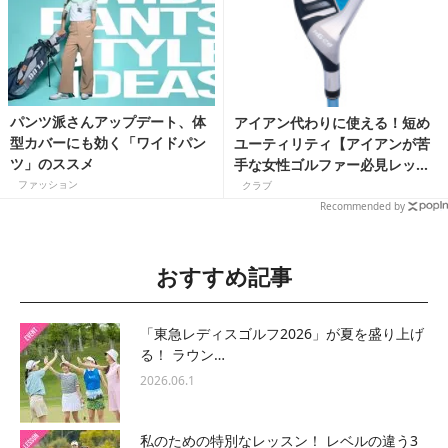
パンツ派さんアップデート、体
アイアン代わりに使える！短め
型カバーにも効く「ワイドパン
ユーティリティ【アイアンが苦
ツ」のススメ
手な女性ゴルファー必見レッス
ン】
ファッション
クラブ
Recommended by
おすすめ記事
「東急レディスゴルフ2026」が夏を盛り上げ
る！ ラウン…
2026.06.1
私のための特別なレッスン！ レベルの違う3