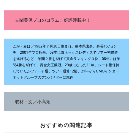
古閑美保プロのコラム、好評連載中！
こが・みほ／1982年７月30日生まれ、熊本県出身。身長167セン
チ、2001年プロ転向。03年にヨネックスレディスでツアー初優勝
を遂げるなど、年間２勝を挙げて賞金ランキング３位。08年には年
間4勝を挙げて、賞金女王戴冠。29歳になった11年、シード権保持
していたがツアー引退。ツアー通算12勝。21年からGMOインター
ネットグループのアンバサダーに就任
取材・文／小高拓
おすすめの関連記事