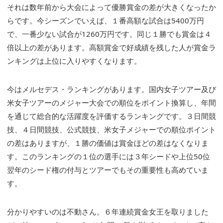
それは数年前から大会によって優勝賞金の差が大きくなったか
らです。今シーズンでいえば、１番高額な試合は5400万円
で、一番少ない試合が1260万円です。同じ１勝でも賞金は４
倍以上の差があります。高額賞金で好成績を残した人が賞金ラ
ンキングは上位に入りやすくなります。
今はメルセデス・ランキングがあります。国内女子ツアー及び
米女子ツアーのメジャー大会での順位をポイント換算し、年間
を通じて総合的な活躍度を評価するランキングです。３日間競
技、４日間競技、公式競技、米女子メジャーでの順位ポイント
の差はありますが、１勝の価値は賞金ほどの差はなくなりま
す。このランキングの１位の選手には３年シードや上位50位
翌年のシード権の付与とツアーでもその重要性も高めていま
す。
分かりやすいのは不動さん。６年連続賞金女王を取りました