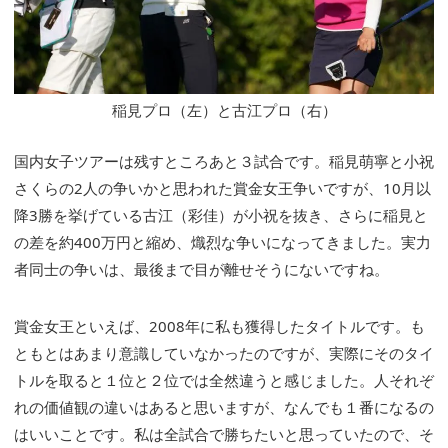
稲見プロ（左）と古江プロ（右）
国内女子ツアーは残すところあと３試合です。稲見萌寧と小祝
さくらの2人の争いかと思われた賞金女王争いですが、10月以
降3勝を挙げている古江（彩佳）が小祝を抜き、さらに稲見と
の差を約400万円と縮め、熾烈な争いになってきました。実力
者同士の争いは、最後まで目が離せそうにないですね。
賞金女王といえば、2008年に私も獲得したタイトルです。も
ともとはあまり意識していなかったのですが、実際にそのタイ
トルを取ると１位と２位では全然違うと感じました。人それぞ
れの価値観の違いはあると思いますが、なんでも１番になるの
はいいことです。私は全試合で勝ちたいと思っていたので、そ