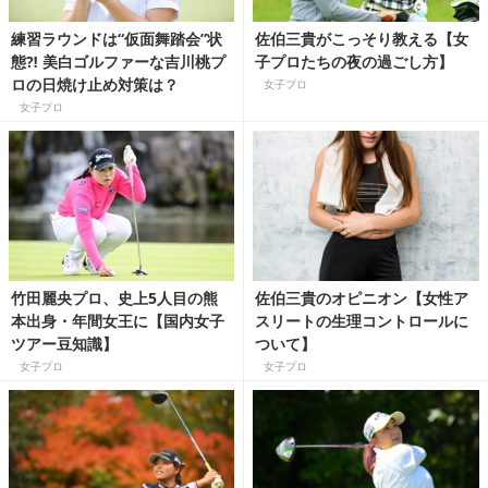
練習ラウンドは“仮面舞踏会”状
佐伯三貴がこっそり教える【女
態⁈ 美白ゴルファーな吉川桃プ
子プロたちの夜の過ごし方】
ロの日焼け止め対策は？
女子プロ
女子プロ
竹田麗央プロ、史上5人目の熊
佐伯三貴のオピニオン【女性ア
本出身・年間女王に【国内女子
スリートの生理コントロールに
ツアー豆知識】
ついて】
女子プロ
女子プロ