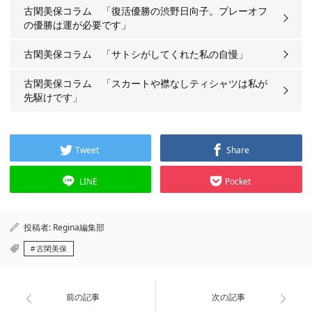
古閑美保コラム 「復活優勝の渋野日向子。プレーオフ
の優勝は運が必要です」
古閑美保コラム 「サトシがしてくれた私の自慢」
古閑美保コラム 「スカートや襟なしティシャツは私が
先駆けです」
Tweet
Share
LINE
Pocket
投稿者:
Regina編集部
古閑美保
前の記事
次の記事