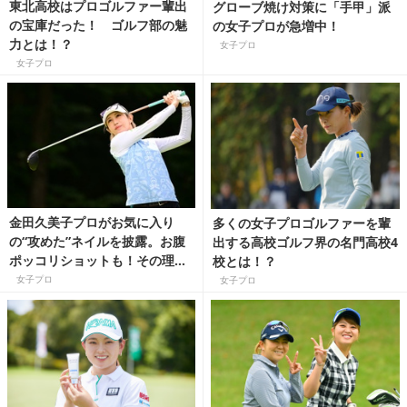
東北高校はプロゴルファー輩出
グローブ焼け対策に「手甲」派
の宝庫だった！ ゴルフ部の魅
の女子プロが急増中！
力とは！？
女子プロ
女子プロ
金田久美子プロがお気に入り
多くの女子プロゴルファーを輩
の“攻めた”ネイルを披露。お腹
出する高校ゴルフ界の名門高校4
ポッコリショットも！その理由
校とは！？
は？
女子プロ
女子プロ