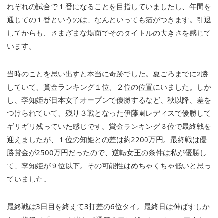
れぞれの試合で１番になることを目指していましたし、年間を
通じての１番というのは、なんといっても箔がつきます。引退
してからも、さまざまな場面でそのタイトルの大きさを感じて
います。
当時のことを思い出すと本当に奇跡でした。夏ごろまでに2勝
していて、賞金ランキング１位、２位の位置にいました。しか
し、李知姫が日本女子オープンで優勝するなど、秋以降、差を
つけられていて、残り３戦となった伊藤園レディスで優勝して
ギリギリ残っていた感じです。賞金ランキング３位で最終戦を
迎えましたが、１位の知姫との差は約2200万円。最終戦は優
勝賞金が2500万円だったので、逆転女王の条件は私が優勝し
て、李知姫が９位以下。その可能性はめちゃくちゃ低いと思っ
ていました。
最終戦は3日目を終えて3打差の6位タイ。最終日は伸ばすしか