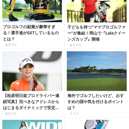
プロゴルフの副賞が豪華すぎ
子どもを持つ“ママプロゴルファ
る！選手達がGETしているもの
ー”が集結！岡山で『Lalaクイー
とは？
ンズカップ』開催
女子プロ
女子プロ
【柏原明日架プロドライバー連
海外でゴルフしたいけど、おす
続写真】完ぺきなアドレスから
すめの国や気を付けるポイント
はじまるダイナミックで安定感
は？
抜群なスイング
女子プロ
ライフ