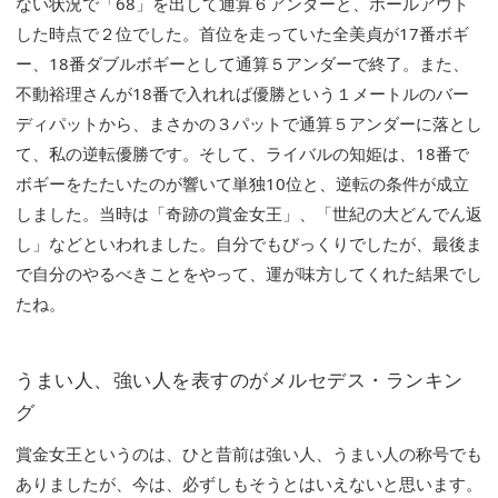
ない状況で「68」を出して通算６アンダーと、ホールアウト
した時点で２位でした。首位を走っていた全美貞が17番ボギ
ー、18番ダブルボギーとして通算５アンダーで終了。また、
不動裕理さんが18番で入れれば優勝という１メートルのバー
ディパットから、まさかの３パットで通算５アンダーに落とし
て、私の逆転優勝です。そして、ライバルの知姫は、18番で
ボギーをたたいたのが響いて単独10位と、逆転の条件が成立
しました。当時は「奇跡の賞金女王」、「世紀の大どんでん返
し」などといわれました。自分でもびっくりでしたが、最後ま
で自分のやるべきことをやって、運が味方してくれた結果でし
たね。
うまい人、強い人を表すのがメルセデス・ランキン
グ
賞金女王というのは、ひと昔前は強い人、うまい人の称号でも
ありましたが、今は、必ずしもそうとはいえないと思います。