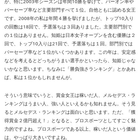
が、特に2003年シーズンは年間10勝を挙げて、パーオン率や
パーセーブ率など主要部門すべて１位。自他ともに認める女王
です。2008年の私は年間４勝を挙げましたが、トップ10入り
の回数は18回で、予選落ちは３回ありました。主要部門別で
の１位はありません。知姫は日本女子オープンを含む優勝は２
回で、トップ10入りは21回で、予選落ちは１回。部門別では
パーセーブ率など１位がいくつかあります。この年は、安定感
などを考えるとどっちがうまい選手かといったら、知姫じゃな
いかなと思います。ちなみに「勝負強さランキング」とかあれ
ば、私は１位かもしれませんが。
そういう意味でいうと、賞金女王は稼いだ人、メルセデス・ラ
ンキングはうまい人、強い人といえるかも知れません。そう見
るとメルセデス・ランキングは面白いと思います。ただ、「獲
得賞金２億円超え！」となると、プロスポーツとしてすごく魅
力的ですよね。プロスポーツである以上、稼いだ人という価値
は、やっぱり大きいですよね。