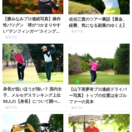
【勝みなみプロ連続写真】操作
佐伯三貴のツアー裏話【賞金、
性バツグン 球がつかまりやす
経費、気になる副賞のゆくえ】
い“テンフィンガー”スイングを
女子プロ
プロコーチが解説！
女子プロ
身長が低いほうが強い？ 国内女
【山下美夢有プロ連続ドライバ
子、メルセデスランキング上位
ー写真】トップの位置は全ゴル
50人の【身長】について調べて
ファーの見本
みました！【数字でスゴさを読
女子プロ
女子プロ
み解く国内女子ゴルフツアー】