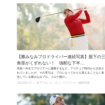
【勝みなみプロドライバー連続写真】股下の
角形がくずれない！ 強靭な下半…
高校一年生でプロツアーに優勝するなど、アマチュア時代から注目さ
れていましたが、その実力は、プロになってからも衰えることなく進
化している勝みなみプロ。コロナ禍の…
2022.02.15
女子プロ
レッスン
ドライバー
連続写真