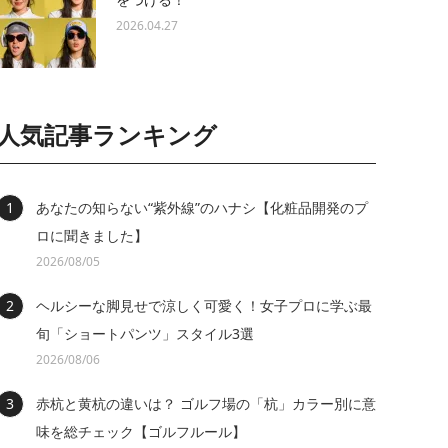
2026.04.27
人気記事ランキング
あなたの知らない“紫外線”のハナシ【化粧品開発のプ
ロに聞きました】
2026/08/05
ヘルシーな脚見せで涼しく可愛く！女子プロに学ぶ最
旬「ショートパンツ」スタイル3選
2026/08/06
赤杭と黄杭の違いは？ ゴルフ場の「杭」カラー別に意
味を総チェック【ゴルフルール】