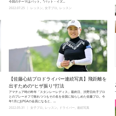
今回のテーマはパット。“パット・イズ…
2022.07.25
レッスン
女子プロ
レッスン
き
【佐藤心結プロドライバー連続写真】飛距離を
出すための“ヒザ振り”打法
アマチュア時の昨年「スタンレーレディス」最終日、渋野日向子プロ
とのプレーオフで敗れつつもその名を全国に知らしめた佐藤プロ。今
年1月にJLPGAの会員になると、…
2022.05.31
女子プロ
レッスン
ドライバー
連続写真