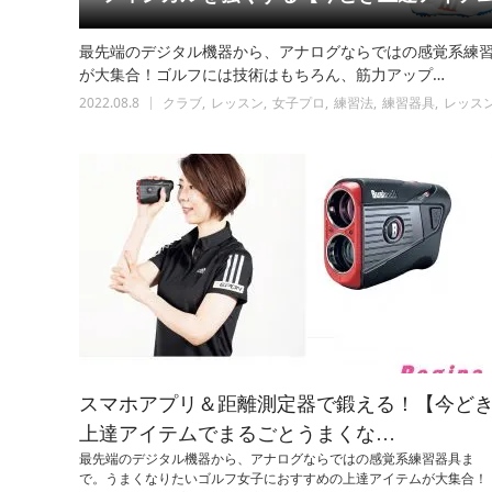
最先端のデジタル機器から、アナログならではの感覚系練
が大集合！ゴルフには技術はもちろん、筋力アップ…
2022.08.8
クラブ
レッスン
女子プロ
練習法
練習器具
レッス
スマホアプリ＆距離測定器で鍛える！【今ど
上達アイテムでまるごとうまくな…
最先端のデジタル機器から、アナログならではの感覚系練習器具ま
で。うまくなりたいゴルフ女子におすすめの上達アイテムが大集合！