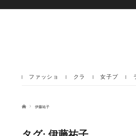
ファッショ
クラ
女子プ
ン
ブ
ロ
ホーム
伊藤祐子
タグ: 伊藤祐子