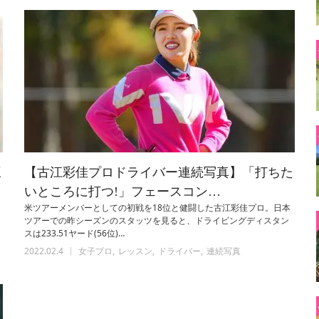
三
【古江彩佳プロドライバー連続写真】「打ちた
いところに打つ!」フェースコン…
米ツアーメンバーとしての初戦を18位と健闘した古江彩佳プロ。日本
ツアーでの昨シーズンのスタッツを見ると、ドライビングディスタン
スは233.51ヤード(56位)…
2022.02.4
女子プロ
レッスン
ドライバー
連続写真