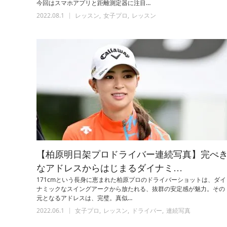
今回はスマホアプリと距離測定器に注目…
2022.08.1
レッスン
女子プロ
レッスン
【柏原明日架プロドライバー連続写真】完ぺ
なアドレスからはじまるダイナミ…
171cmという長身に恵まれた柏原プロのドライバーショットは、ダイ
ナミックなスイングアークから放たれる、抜群の安定感が魅力。その
元となるアドレスは、完璧。真似…
2022.06.1
女子プロ
レッスン
ドライバー
連続写真