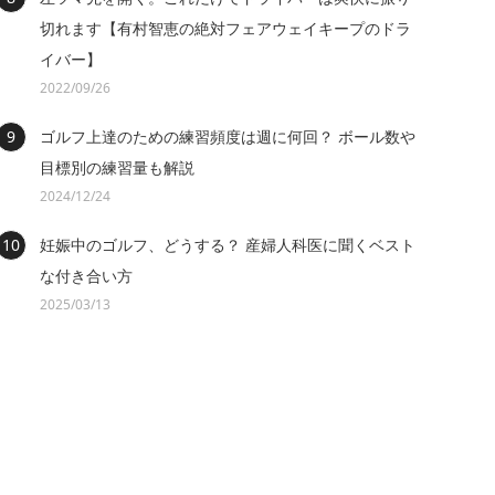
切れます【有村智恵の絶対フェアウェイキープのドラ
イバー】
2022/09/26
ゴルフ上達のための練習頻度は週に何回？ ボール数や
目標別の練習量も解説
2024/12/24
妊娠中のゴルフ、どうする？ 産婦人科医に聞くベスト
な付き合い方
2025/03/13