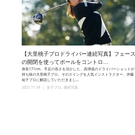
【大里桃子プロドライバー連続写真】フェー
の開閉を使ってボールをコントロ…
身長171cm、手足の長さを活かした、高弾道のドライバーショットが
持ち味の大里桃子プロ。そのスイングを人気インストラクター、伊藤
祐子プロに解説していただきまし…
2021.11.16
女子プロ
連続写真