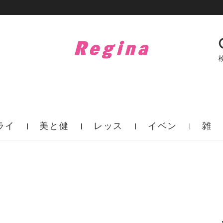
ライ
美と健
レッス
イベン
雑
フ
康
ン
ト
誌