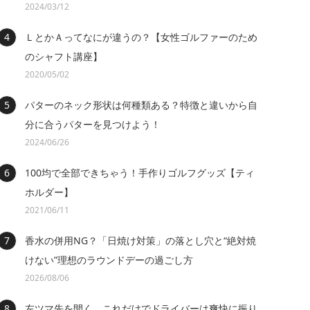
2024/03/12
ＬとかＡってなにが違うの？【女性ゴルファーのため
のシャフト講座】
2020/05/02
パターのネック形状は何種類ある？特徴と違いから自
分に合うパターを見つけよう！
2024/06/26
100均で全部できちゃう！手作りゴルフグッズ【ティ
ホルダー】
2021/06/11
香水の併用NG？「日焼け対策」の落とし穴と“絶対焼
けない”理想のラウンドデーの過ごし方
2026/08/06
左ツマ先を開く。これだけでドライバーは爽快に振り