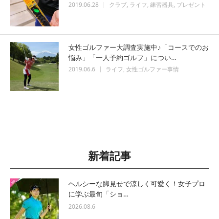
2019.06.28
クラブ
ライフ
練習器具
プレゼント
女性ゴルファー大調査実施中♪「コースでのお
悩み」「一人予約ゴルフ」につい…
2019.06.6
ライフ
女性ゴルファー事情
新着記事
ヘルシーな脚見せで涼しく可愛く！女子プロ
に学ぶ最旬「ショ…
2026.08.6