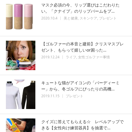
マスク必須の今、リップ選びはこだわりた
い。「クナイプ」のリップバームをプ…
2020.10.4
美と健康
スキンケア
プレゼント
【ゴルファーの本音と建前】クリスマスプレ
ゼント、もらって嬉しいor困った…
2019.12.24
ライフ
女性ゴルファー事情
キュートな猫がアイコンの「バーディーミ
ー」から、冬ゴルフにぴったりの高機…
2019.11.15
プレゼント
クイズに答えてもらえる☆ レベルアップで
きる【女性向け練習器具】を抽選で…