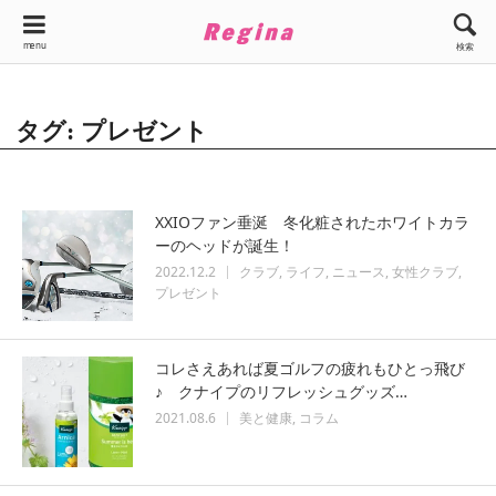
menu
検索
タグ: プレゼント
XXIOファン垂涎 冬化粧されたホワイトカラ
ーのヘッドが誕生！
2022.12.2
クラブ
ライフ
ニュース
女性クラブ
プレゼント
コレさえあれば夏ゴルフの疲れもひとっ飛び
♪ クナイプのリフレッシュグッズ…
2021.08.6
美と健康
コラム