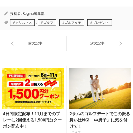
投稿者:
Regina編集部
,
,
,
クリスマス
ゴルフ
ゴルフ女子
プレゼント
前の記事
次の記事
4日間限定配布！11月までのプ
2サムのゴルフデートでこの振る
レーに2回使える1,500円分クー
舞いはNG!「●●男子」に気を付
ポン配布中！
けて！
ライフ