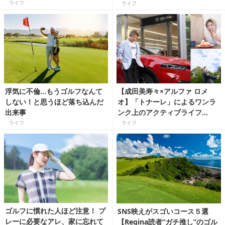
ライフ
ライフ
浮気に不倫…もうゴルフなんて
【成田美寿々×アルファ ロメ
しない！と思うほど落ち込んだ
オ】「トナーレ」によるワンラ
出来事
ンク上のアクティブライフ
vol.1
ライフ
ライフ
ゴルフに慣れた人ほど注意！ プ
SNS映えがスゴいコース５選
レーに必要なアレ、家に忘れて
【Regina読者“ガチ推し”のゴル