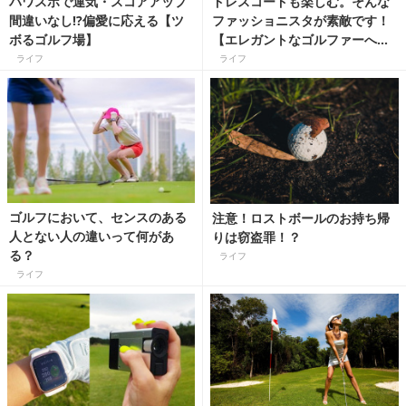
パワスポで運気・スコアアップ
ドレスコードも楽しむ。そんな
間違いなし!?偏愛に応える【ツ
ファッショニスタが素敵です！
ボるゴルフ場】
【エレガントなゴルファーへの
道】
ライフ
ライフ
ゴルフにおいて、センスのある
注意！ロストボールのお持ち帰
人とない人の違いって何があ
りは窃盗罪！？
る？
ライフ
ライフ