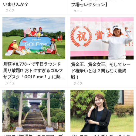
いませんか？
フ場セレクション】
ライフ
ライフ
月額￥8,778～で平日ラウンド
賞金王、賞金女王、そしてシー
周り放題!? おトクすぎるゴルフ
ド権争いとは？間もなく最終
サブスク「GOLF me！」に熱視
戦！
線【豪華賞品が当たるキャンペ
ライフ
ライフ
ーン実施中】