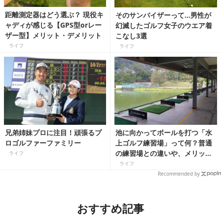
距離測定器はどう選ぶ？ 現役キ
そのサンバイザーって…男性が
ャディが感じる【GPS型orレー
幻滅したゴルフ女子のウエア着
ザー型】メリット・デメリット
こなし3選
ライフ
ライフ
兄弟姉妹プロに注目！頑張るプ
池に向かってボールを打つ「水
ロゴルファーファミリー
上ゴルフ練習場」って何？普通
の練習場との違いや、メリット
ライフ
デメリットを紹介
ライフ
Recommended by
おすすめ記事