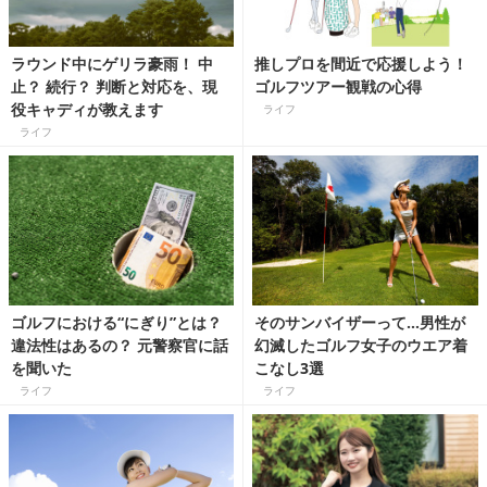
ラウンド中にゲリラ豪雨！ 中
推しプロを間近で応援しよう！
止？ 続行？ 判断と対応を、現
ゴルフツアー観戦の心得
役キャディが教えます
ライフ
ライフ
ゴルフにおける“にぎり”とは？
そのサンバイザーって…男性が
違法性はあるの？ 元警察官に話
幻滅したゴルフ女子のウエア着
を聞いた
こなし3選
ライフ
ライフ