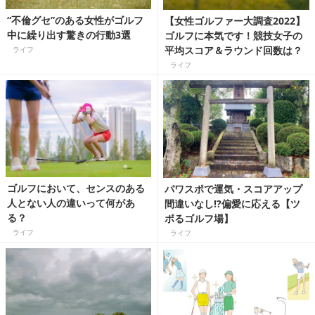
“不倫グセ”のある女性がゴルフ
【女性ゴルファー大調査2022】
中に繰り出す驚きの行動3選
ゴルフに本気です！競技女子の
平均スコア＆ラウンド回数は？
ライフ
ライフ
ゴルフにおいて、センスのある
パワスポで運気・スコアアップ
人とない人の違いって何があ
間違いなし!?偏愛に応える【ツ
る？
ボるゴルフ場】
ライフ
ライフ