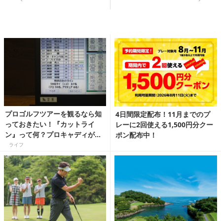
プロゴルフツアーを観るなら知
4日間限定配布！11月までのプ
っておきたい！『カットライ
レーに2回使える1,500円分クー
ン』って何？プロキャディが教
ポン配布中！
えます！
ライフ