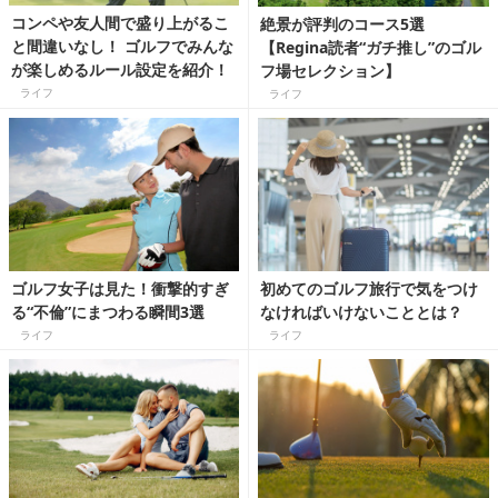
コンペや友人間で盛り上がるこ
絶景が評判のコース5選
と間違いなし！ ゴルフでみんな
【Regina読者“ガチ推し”のゴル
が楽しめるルール設定を紹介！
フ場セレクション】
ライフ
ライフ
ゴルフ女子は見た！衝撃的すぎ
初めてのゴルフ旅行で気をつけ
る“不倫”にまつわる瞬間3選
なければいけないこととは？
ライフ
ライフ