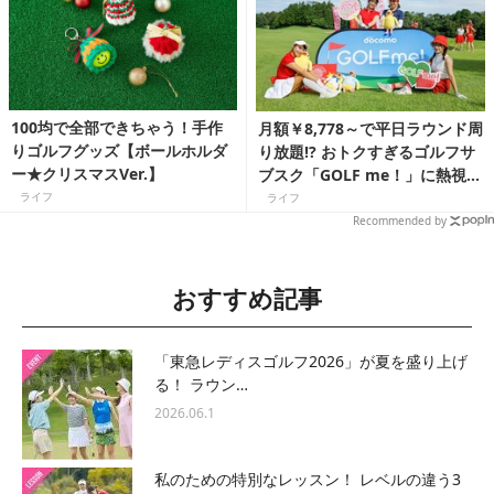
100均で全部できちゃう！手作
月額￥8,778～で平日ラウンド周
りゴルフグッズ【ボールホルダ
り放題!? おトクすぎるゴルフサ
ー★クリスマスVer.】
ブスク「GOLF me！」に熱視線
【豪華賞品が当たるキャンペー
ライフ
ライフ
ン実施中】
Recommended by
おすすめ記事
「東急レディスゴルフ2026」が夏を盛り上げ
る！ ラウン…
2026.06.1
私のための特別なレッスン！ レベルの違う3