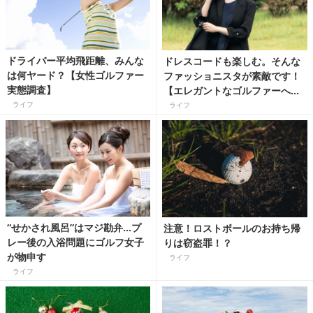
ドライバー平均飛距離、みんな
ドレスコードも楽しむ。そんな
は何ヤード？【女性ゴルファー
ファッショニスタが素敵です！
実態調査】
【エレガントなゴルファーへの
道】
ライフ
ライフ
“せかされ風呂”はマジ勘弁…プ
注意！ロストボールのお持ち帰
レー後の入浴問題にゴルフ女子
りは窃盗罪！？
が物申す
ライフ
ライフ