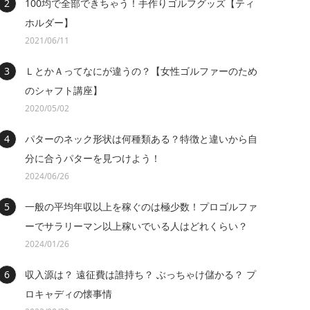
100均で全部できちゃう！手作りゴルフグッズ【ティ
ホルダー】
2021/06/11
ＬとかＡってなにが違うの？【女性ゴルファーのため
のシャフト講座】
2020/05/02
パターのネック形状は何種類ある？特徴と違いから自
分に合うパターを見つけよう！
2024/06/26
一般の平均年収以上を稼ぐのは極少数！プロゴルファ
ーでサラリーマン以上稼いでいる人はどれくらい？
2024/01/26
収入源は？ 遠征費は誰持ち？ ぶっちゃけ儲かる？ プ
ロキャディの懐事情