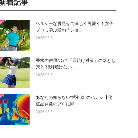
新着記事
ヘルシーな脚見せで涼しく可愛く！女子
プロに学ぶ最旬「ショ…
2026.08.6
香水の併用NG？「日焼け対策」の落とし
穴と“絶対焼けない…
2026.08.6
あなたの知らない“紫外線”のハナシ【化
粧品開発のプロに聞…
2026.08.5