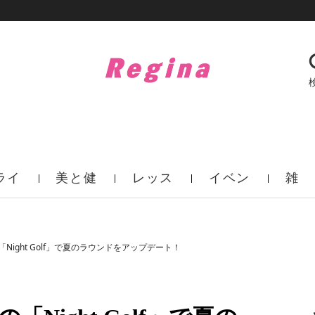
ライ
美と健
レッス
イベン
雑
フ
康
ン
ト
誌
ight Golf」で夏のラウンドをアップデート！