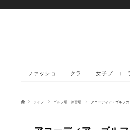
ファッショ
クラ
女子プ
ン
ブ
ロ
ホーム
ライフ
ゴルフ場・練習場
アコーディア・ゴルフの「N