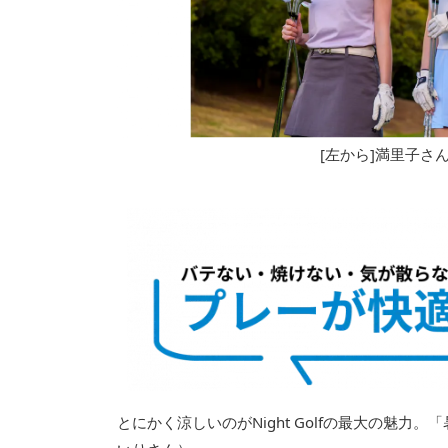
[左から]満里子さ
とにかく涼しいのがNight Golfの最大の魅