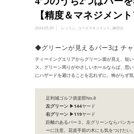
4つのうち2つはパー
【精度＆マネジメント
2024.05.30
レッスン
コースマネジメント
練習法
◆グリーンが見えるパー3は チャ
ティーイングエリアからグリーン面が見え、短い
ス。グリーン周りがやさしいホールならば、思い
にハザードを避けることを忘れずに。怖がらず気
足利城ゴルフ俱楽部No.8
左グリーン ▶144
ヤード
右グリーン ▶119
ヤード
距離のあるパー３。左グリーンならバンカ
ーに注意。花道手前の木にも気をつけたい