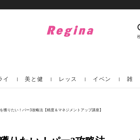
ライ
美と健
レッス
イベン
雑
フ
康
ン
ト
誌
ーを獲りたい！パー3攻略法【精度＆マネジメントアップ講座】