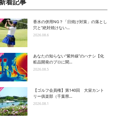
新着記事
香水の併用NG？「日焼け対策」の落とし
穴と“絶対焼けない…
2026.08.6
あなたの知らない“紫外線”のハナシ【化
粧品開発のプロに聞…
2026.08.5
【ゴルフ会員権】第140回 大栄カント
リー俱楽部（千葉県…
2026.08.1