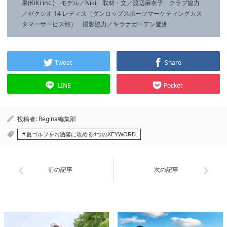
果(KiKi inc.) モデル／Niki 取材・文／渡辺麻衣子 クラブ協力
／ゼクシオ 14 レディス（ダンロップスポーツマーケティングカス
タマーサービス部） 撮影協力／キラナガーデン豊洲
Tweet
Share
LINE
Pocket
投稿者:
Regina編集部
夏ゴルフをお洒落に攻める4つのKEYWORD
前の記事
次の記事