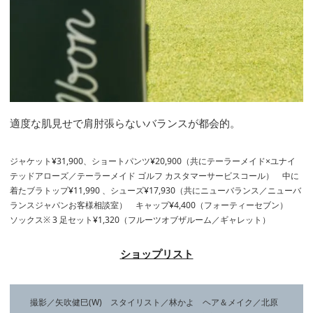
適度な肌見せで肩肘張らないバランスが都会的。
ジャケット¥31,900、ショートパンツ¥20,900（共にテーラーメイド×ユナイ
テッドアローズ／テーラーメイド ゴルフ カスタマーサービスコール） 中に
着たブラトップ¥11,990 、シューズ¥17,930（共にニューバランス／ニューバ
ランスジャパンお客様相談室） キャップ¥4,400（フォーティーセブン）
ソックス※ 3 足セット¥1,320（フルーツオブザルーム／ギャレット）
ショップリスト
撮影／矢吹健巳(W) スタイリスト／林かよ ヘア＆メイク／北原