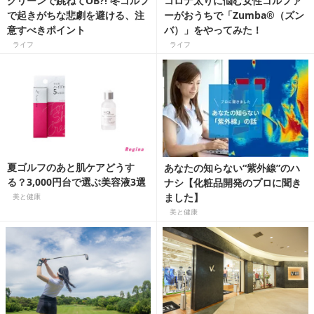
グリーンで跳ねてOB?! 冬ゴルフ
コロナ太りに悩む女性ゴルファ
で起きがちな悲劇を避ける、注
ーがおうちで「Zumba®（ズン
意すべきポイント
バ）」をやってみた！
ライフ
ライフ
夏ゴルフのあと肌ケアどうす
あなたの知らない“紫外線”のハ
る？3,000円台で選ぶ美容液3選
ナシ【化粧品開発のプロに聞き
ました】
美と健康
美と健康