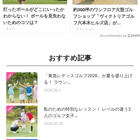
打ったボールがどこにいったか
約300坪のワンフロア大型ゴル
わからない！ ボールを見失わな
フショップ「ヴィクトリアゴル
いためのコツは？
フ六本木ヒルズ店」が
4/21（木）グランドオープン！
ライフ
ファッション
Recommended by
おすすめ記事
「東急レディスゴルフ2026」が夏を盛り上げ
る！ ラウン…
2026.06.1
私のための特別なレッスン！ レベルの違う3
人のゴルフ女子…
2026.05.30