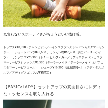
気負わないスポーティさがちょうどいい抜け感。
トップス¥10,890（チャンピオン／ヘインズブランズ ジャパンカスタマーセン
ター） ショートパンツ¥28,600 、カンカン帽¥10,450（共にパーリーゲイ
ツ） サングラス¥25,300（トミー ヒルフィガー／サフィロジャパン カスタ
マーサービス）ソックス¥2,530（テーラーメイド／テーラーメイド ゴルフ カ
スタマーサービスコール） シューズ¥16,500〈編集部調べ〉（アディダスゴ
ルフ／アディダスゴルフお客様窓口）
【BASIC×LADY】セットアップの真面目さにレディ
なエッセンスを取り入れる