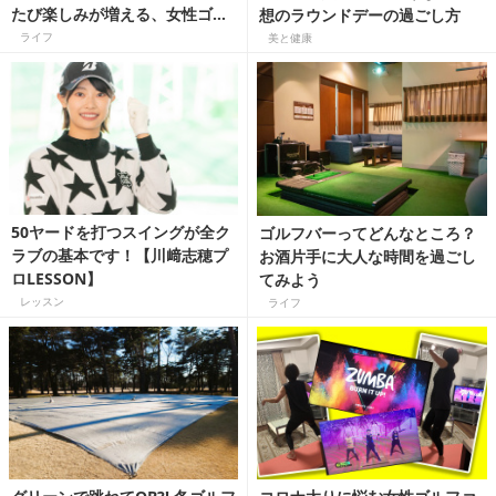
たび楽しみが増える、女性ゴル
想のラウンドデーの過ごし方
ファーのための3カ月【名門コ
ライフ
美と健康
ースでプレーして宮古島へのチ
ャンスも♪】
50ヤードを打つスイングが全ク
ゴルフバーってどんなところ？
ラブの基本です！【川﨑志穂プ
お酒片手に大人な時間を過ごし
ロLESSON】
てみよう
レッスン
ライフ