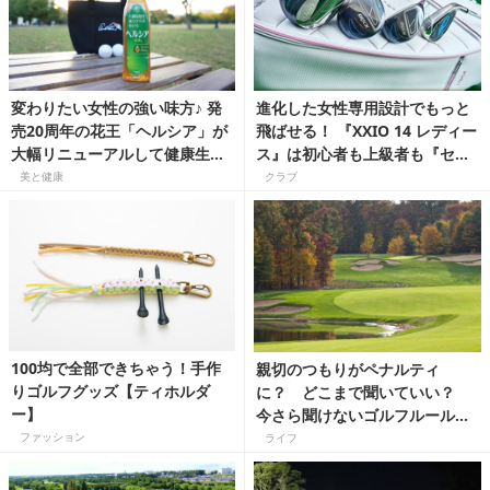
変わりたい女性の強い味方♪ 発
進化した女性専用設計でもっと
売20周年の花王「ヘルシア」が
飛ばせる！ 『XXIO 14 レディー
大幅リニューアルして健康生活
ス』は初心者も上級者も『セッ
をアシストします！
ト使い』で大満足！【上達ギ
美と健康
クラブ
ア】
100均で全部できちゃう！手作
親切のつもりがペナルティ
りゴルフグッズ【ティホルダ
に？ どこまで聞いていい？
ー】
今さら聞けないゴルフルールク
イズ
ファッション
ライフ