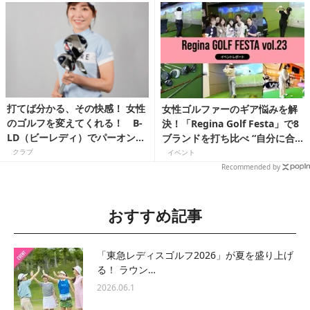
打てば分かる、その快感！ 女性
女性ゴルファーのギア悩みを解
のゴルフを変えてくれる！ B-
決！「Regina Golf Festa」で8
LD（ビーレディ）でパーオンで
ブランドを打ち比べ “自分に合
きる私になる！
う1本”は見つかる？
クラブ
イベント
Recommended by
おすすめ記事
「東急レディスゴルフ2026」が夏を盛り上げ
る！ ラウン…
2026.06.1