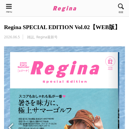
menu
検索
Regina SPECIAL EDITION Vol.02【WEB版】
2026.06.5
雑誌
Regina最新号