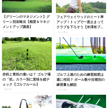
【グリーンのマネジメント】グ
フェアウェイウッドのミート率
リーン別攻略法【精度＆マネジ
アップ！トップで一度止まって
メントアップ講座】
クラブを下ろそう【米澤有プロ
LESSON!】
レッスン
レッスン
赤杭と黄杭の違いは？ ゴルフ場
ゴルフ上達のための練習頻度は
の「杭」カラー別に意味を総チ
週に何回？ ボール数や目標別の
ェック【ゴルフルール】
練習量も解説
ライフ
レッスン