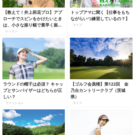
【教えて！井上莉花プロ】アプ
トップアマに聞く【仕事をもち
ローチでスピンをかけたいとき
ながらいつ練習しているの？】
は、小さな振り幅で素早く振
ライフ
る！
レッスン
ラウンドの帽子は必須？ キャッ
【ゴルフ会員権】第122回 金
プとサンバイザーはどちらが正
乃台カントリークラブ（茨城
しい？
県）
ファッション
ライフ