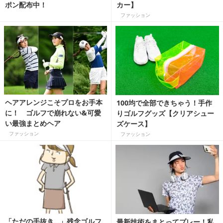
ポン配布中！
カー】
ファッション
ヘアアレンジこそプロをお手本
100均で全部できちゃう！手作
に！ ゴルフで崩れない&可愛
りゴルフグッズ【クリアシュー
い最強まとめヘア
ズケース】
ファッション
ファッション
「ただの手抜き…」残念ゴルフ
最新技術をまとってプレー！私