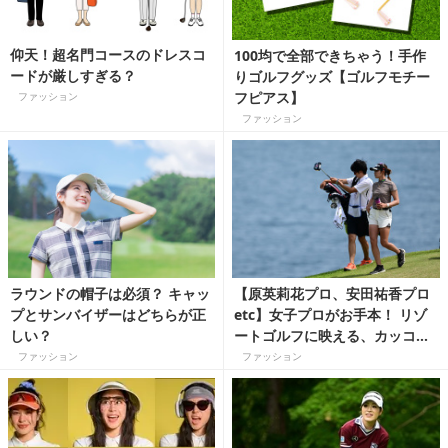
仰天！超名門コースのドレスコ
100均で全部できちゃう！手作
ードが厳しすぎる？
りゴルフグッズ【ゴルフモチー
フピアス】
ファッション
ファッション
ラウンドの帽子は必須？ キャッ
【原英莉花プロ、安田祐香プロ
プとサンバイザーはどちらが正
etc】女子プロがお手本！ リゾ
しい？
ートゴルフに映える、カッコい
い白ボトム
ファッション
ファッション