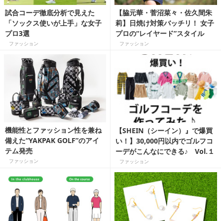
試合コーデ徹底分析で見えた
【脇元華・菅沼菜々・佐久間朱
「ソックス使いが上手」な女子
莉】日焼け対策バッチリ！ 女子
プロ3選
プロの“レイヤード”スタイル
ファッション
ファッション
機能性とファッション性を兼ね
【SHEIN（シーイン）』で爆買
備えた“YAKPAK GOLF”のアイ
い！】30,000円以内でゴルフコ
テム発売
ーデがこんなにできる♪ Vol.１
ファッション
ファッション