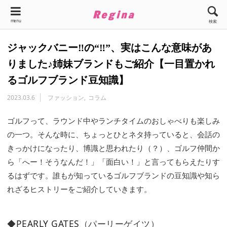
menu
検索
ジャックバニー‼の“‼”、実はこんな意味があ
りました♪姉妹ブランドもご紹介【一目置かれ
るゴルフブランド豆知識】
2023.03.6
ファッション
コラム
ゴルフって、ラウンド中やランチタイムのおしゃべりも楽しみ
の一つ。そんな時に、ちょっとひとネタ持っていると、会話の
きっかけになったり、博識と思われたり（？）、ゴルフ仲間か
ら「へー！そうなんだ！」「面白い！」と言ってもらえたりす
るはずです。誰もが知っているゴルフブランドの豆知識や知ら
れざるヒストリーをご紹介していきます。
◆
PEARLY GATES
（パーリーゲイツ）