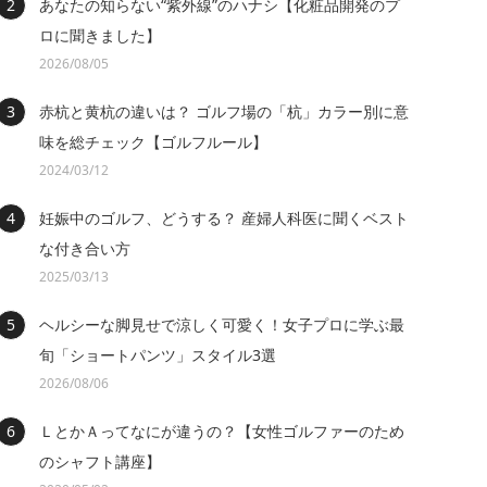
あなたの知らない“紫外線”のハナシ【化粧品開発のプ
ロに聞きました】
2026/08/05
赤杭と黄杭の違いは？ ゴルフ場の「杭」カラー別に意
味を総チェック【ゴルフルール】
2024/03/12
妊娠中のゴルフ、どうする？ 産婦人科医に聞くベスト
な付き合い方
2025/03/13
ヘルシーな脚見せで涼しく可愛く！女子プロに学ぶ最
旬「ショートパンツ」スタイル3選
2026/08/06
ＬとかＡってなにが違うの？【女性ゴルファーのため
のシャフト講座】