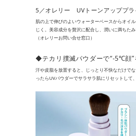
5／オレリー UVトーンアッププラ
肌の上で伸びのよいウォーターベースからオイル
じく。美容成分を贅沢に配合し、潤いに満ちたみずみずしい
（オレリーお問い合せ窓口）
◆テカリ撲滅パウダーで“-5℃顔
汗や皮脂を放置すると、じっとり不快なだけでな
ったらUVパウダーでサラサラ肌にリセットして