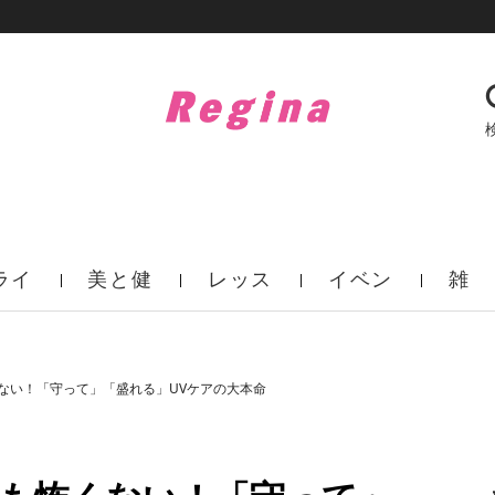
ライ
美と健
レッス
イベン
雑
フ
康
ン
ト
誌
ない！「守って」「盛れる」UVケアの大本命