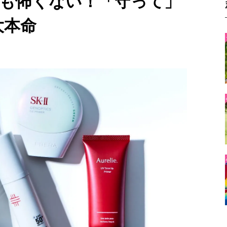
も怖くない！「守って」
大本命