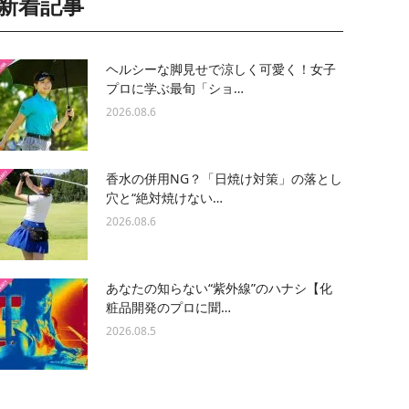
新着記事
ヘルシーな脚見せで涼しく可愛く！女子
プロに学ぶ最旬「ショ…
2026.08.6
香水の併用NG？「日焼け対策」の落とし
穴と“絶対焼けない…
2026.08.6
あなたの知らない“紫外線”のハナシ【化
粧品開発のプロに聞…
2026.08.5