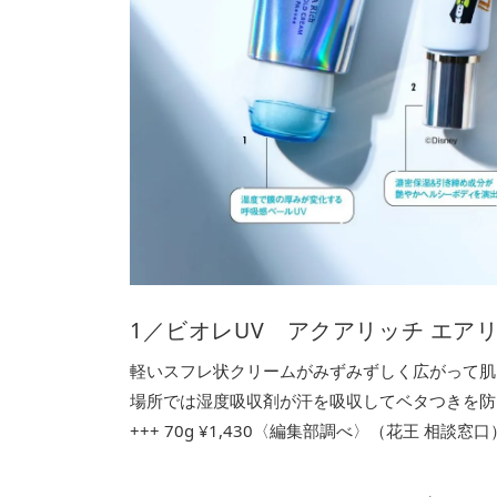
1／ビオレUV アクアリッチ エア
軽いスフレ状クリームがみずみずしく広がって肌
場所では湿度吸収剤が汗を吸収してベタつきを防ぎ
+++ 70g ¥1,430〈編集部調べ〉（花王 相談窓口