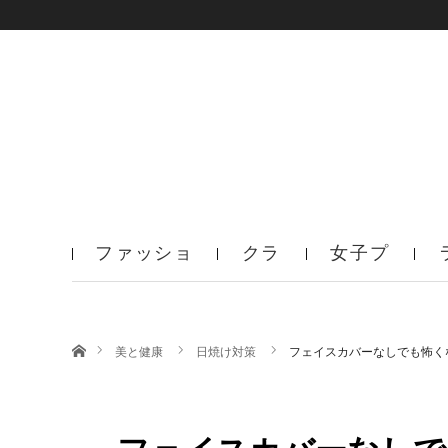
ファッショ
クラ
女子プ
ン
ブ
ロ
ホーム
美と健康
日焼け対策
フェイスカバーなしでも怖く