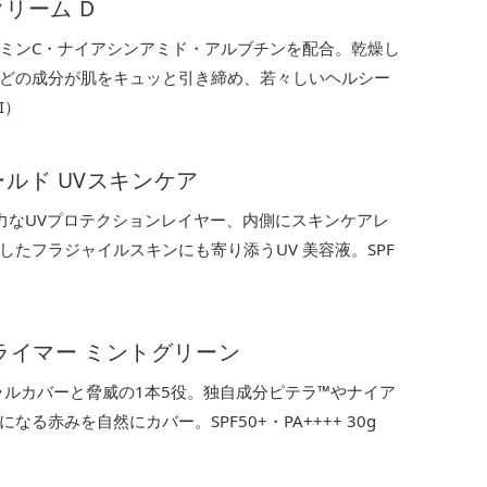
クリーム D
ミンC・ナイアシンアミド・アルブチンを配合。乾燥し
どの成分が肌をキュッと引き締め、若々しいヘルシー
I）
ルド UVスキンケア
力なUVプロテクションレイヤー、内側にスキンケアレ
たフラジャイルスキンにも寄り添うUV 美容液。SPF
プライマー ミントグリーン
ルカバーと脅威の1本5役。独自成分ピテラ™︎やナイア
赤みを自然にカバー。SPF50+・PA++++ 30g