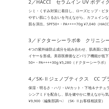
2／HACCI セラムイン UV ボディ
シミ・くすみ対策に着目し、ローズヒップ・ビタ
やすい肌にうるおいを与えながら、カフェインな
肌を演出。SPF50+・PA++++70g ¥7,040（HACC
3／ドクターシーラボ® クリニシー
4つの紫外線防止成分を組み合わせ、肌表面に強
イヤーを形成。美容医療後などバリア機能が低下し
50+・PA++++30g ¥5,280（ドクターシーラボ）
4／SK-Ⅱジェノプティクス CC 
保湿・明るさ・ハリ・UVカット・下地＆ナチュラ
シンアミドを配合し、肌を健やかに整えながら気になる
¥9,900〈編集部調べ〉（SK- Ⅱお客様相談室）