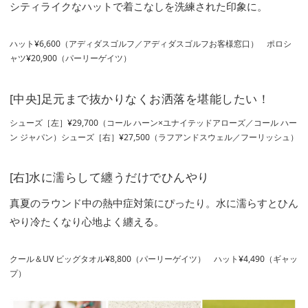
シティライクなハットで着こなしを洗練された印象に。
ハット¥6,600（アディダスゴルフ／アディダスゴルフお客様窓口） ポロシ
ャツ¥20,900（パーリーゲイツ）
[中央]足元まで抜かりなくお洒落を堪能したい！
シューズ［左］¥29,700（コール ハーン×ユナイテッドアローズ／コール ハー
ン ジャパン）シューズ［右］¥27,500（ラフアンドスウェル／フーリッシュ）
[右]水に濡らして纏うだけでひんやり
真夏のラウンド中の熱中症対策にぴったり。水に濡らすとひん
やり冷たくなり心地よく纏える。
クール＆UV ビッグタオル¥8,800（パーリーゲイツ） ハット¥4,490（ギャッ
プ）