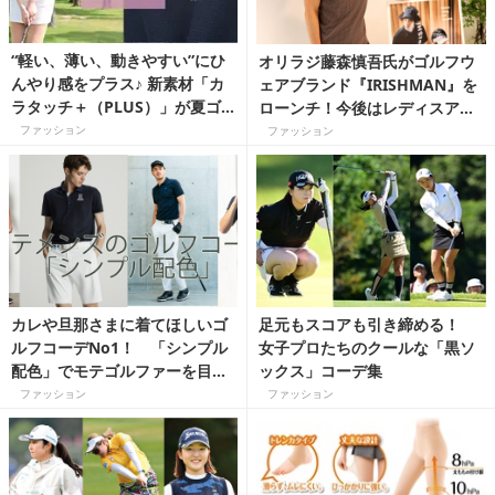
“軽い、薄い、動きやすい”にひ
オリラジ藤森慎吾氏がゴルフウ
んやり感をプラス♪ 新素材「カ
ェアブランド『IRISHMAN』を
ラタッチ＋（PLUS）」が夏ゴ
ローンチ！今後はレディスアイ
ルファーの救世主
テムも展開
ファッション
ファッション
カレや旦那さまに着てほしいゴ
足元もスコアも引き締める！
ルフコーデNo1！ 「シンプル
女子プロたちのクールな「黒ソ
配色」でモテゴルファーを目指
ックス」コーデ集
せ！
ファッション
ファッション