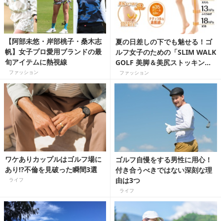
【阿部未悠・岸部桃子・桑木志
夏の日差しの下でも魅せる！ゴ
帆】女子プロ愛用ブランドの最
ルフ女子のための「SLIM WALK
旬アイテムに熱視線
GOLF 美脚＆美尻ストッキン
グ」新登場
ファッション
ファッション
ワケありカップルはゴルフ場に
ゴルフ自慢をする男性に用心！
あり!?不倫を見破った瞬間3選
付き合うべきではない深刻な理
由は3つ
ライフ
ライフ