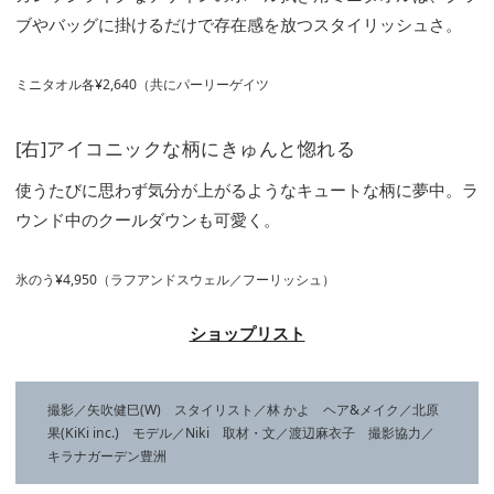
ブやバッグに掛けるだけで存在感を放つスタイリッシュさ。
ミニタオル各¥2,640（共にパーリーゲイツ
[右]アイコニックな柄にきゅんと惚れる
使うたびに思わず気分が上がるようなキュートな柄に夢中。ラ
ウンド中のクールダウンも可愛く。
氷のう¥4,950（ラフアンドスウェル／フーリッシュ）
ショップリスト
撮影／矢吹健巳(W) スタイリスト／林 かよ ヘア&メイク／北原
果(KiKi inc.) モデル／Niki 取材・文／渡辺麻衣子 撮影協力／
キラナガーデン豊洲