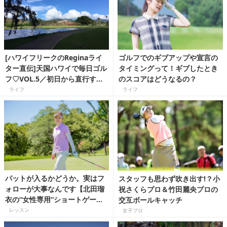
[ハワイフリークのReginaライ
ゴルフでのギブアップや宣言の
ター直伝]天国ハワイで毎日ゴル
タイミングって！ギブしたとき
フ♡VOL.5／初日から直行する
のスコアはどうなるの？
のは空港そばの名門
ライフ
ライフ
「Honolulu Country Club」！
パットが入るかどうか。実はフ
スタッフも思わず吹き出す!？小
ォローが大事なんです【北田瑠
祝さくらプロ＆竹田麗央プロの
衣の“女性専用“ショートゲー
交互ボールキャッチ
ム】
レッスン
女子プロ