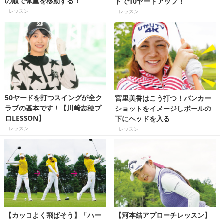
の順で体重を移動する！
ドで10ヤードアップ！
レッスン
レッスン
50ヤードを打つスイングが全ク
宮里美香はこう打つ！バンカー
ラブの基本です！【川﨑志穂プ
ショットをイメージしボールの
ロLESSON】
下にヘッドを入る
レッスン
レッスン
【カッコよく飛ばそう】「ハー
【河本結アプローチレッスン】