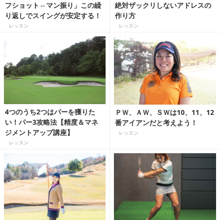
フショット⇔マン振り」この繰
絶対ザックリしないアドレスの
り返しでスイングが安定する！
作り方
レッスン
レッスン
4つのうち2つはパーを獲りた
ＰＷ、ＡＷ、ＳＷは10、11、12
い！パー3攻略法【精度＆マネ
番アイアンだと考えよう！
ジメントアップ講座】
レッスン
レッスン