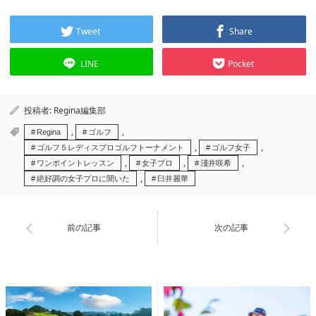
Tweet
Share
LINE
Pocket
投稿者:
Regina編集部
,
,
Regina
ゴルフ
,
,
ゴルフ５レディスプロゴルフトーナメント
ゴルフ女子
,
,
,
ワンポイントレッスン
女子プロ
淺井咲希
,
絶好調の女子プロに聞いた
臼井麗華
前の記事
次の記事