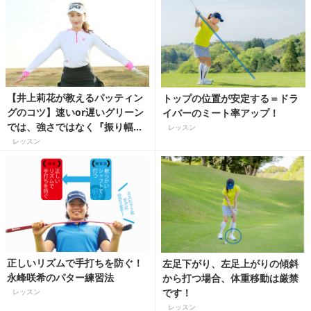
【井上莉花が教えるパッティン
トップの位置が安定する＝ドラ
グのコツ】速いor遅いグリーン
イバーのミート率アップ！
では、強さではなく『振り幅』
レッスン
を調整しよう
レッスン
正しいリズムで手打ちを防ぐ！
左足下がり、左足上がりの傾斜
永峰咲希のパター練習法
から打つ場合、体重移動は厳禁
です！
レッスン
レッスン