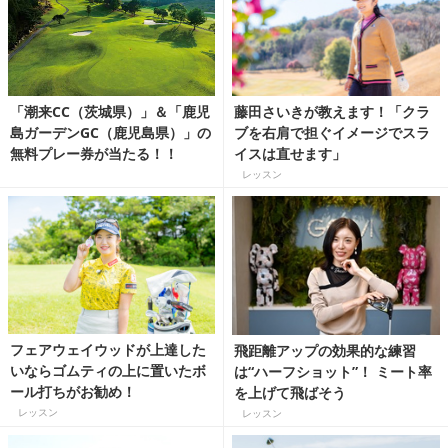
「潮来CC（茨城県）」＆「鹿児
藤田さいきが教えます！「クラ
島ガーデンGC（鹿児島県）」の
ブを右肩で担ぐイメージでスラ
無料プレー券が当たる！！
イスは直せます」
レッスン
フェアウェイウッドが上達した
飛距離アップの効果的な練習
いならゴムティの上に置いたボ
は“ハーフショット”！ ミート率
ール打ちがお勧め！
を上げて飛ばそう
レッスン
レッスン