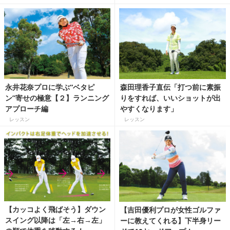
永井花奈プロに学ぶ“ベタピ
森田理香子直伝「打つ前に素振
ン”寄せの極意【２】ランニング
りをすれば、いいショットが出
アプローチ編
やすくなります」
レッスン
レッスン
【カッコよく飛ばそう】ダウン
【吉田優利プロが女性ゴルファ
スイング以降は「左→右→左」
ーに教えてくれる】下半身リー