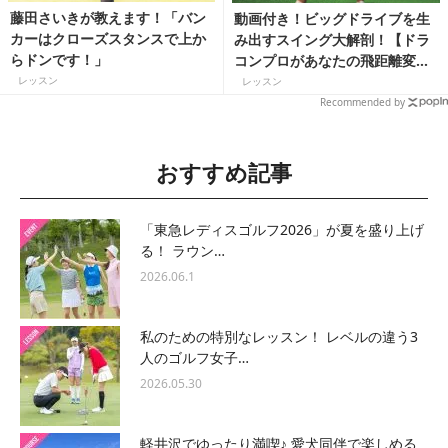
藤田さいきが教えます！「バン
動画付き！ビッグドライブを生
カーはクローズスタンスで上か
み出すスイング大解剖！【ドラ
らドンです！」
コンプロがあなたの飛距離変え
ちゃいます!】
レッスン
レッスン
Recommended by
おすすめ記事
「東急レディスゴルフ2026」が夏を盛り上げ
る！ ラウン…
2026.06.1
私のための特別なレッスン！ レベルの違う3
人のゴルフ女子…
2026.05.30
軽井沢でゆったり満喫♪ 愛犬同伴で楽しめる