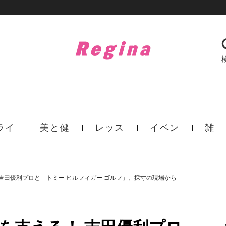
ライ
美と健
レッス
イベン
雑
フ
康
ン
ト
誌
 吉田優利プロと「トミー ヒルフィガー ゴルフ」、採寸の現場から