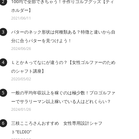
100均で全部できちゃう！手作りゴルフグッズ【ティ
ホルダー】
2021/06/11
パターのネック形状は何種類ある？特徴と違いから自
分に合うパターを見つけよう！
2024/06/26
ＬとかＡってなにが違うの？【女性ゴルファーのため
のシャフト講座】
2020/05/02
一般の平均年収以上を稼ぐのは極少数！プロゴルファ
ーでサラリーマン以上稼いでいる人はどれくらい？
2024/01/26
三枝こころさんおすすめ 女性専用設計シャフ
ト“ELDIO”