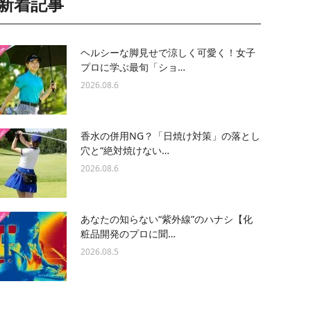
新着記事
ヘルシーな脚見せで涼しく可愛く！女子
プロに学ぶ最旬「ショ…
2026.08.6
香水の併用NG？「日焼け対策」の落とし
穴と“絶対焼けない…
2026.08.6
あなたの知らない“紫外線”のハナシ【化
粧品開発のプロに聞…
2026.08.5