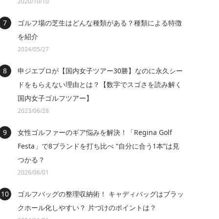
2020/10/10
ゴルフ場の芝生はどんな種類がある？種類による特徴
を紹介
2024/05/27
申ジエプロが【国内女子ツアー30勝】なのに永久シー
ドをもらえない理由とは？【数字でスゴさを読み解く
国内女子ゴルフツアー】
2023/06/28
女性ゴルファーのギア悩みを解決！「Regina Golf
Festa」で8ブランドを打ち比べ “自分に合う1本”は見
つかる？
2026/06/01
ゴルフバッグの整理収納術！ キャディバッグはブラッ
クホール化しやすい？ 片づけのポイントは？