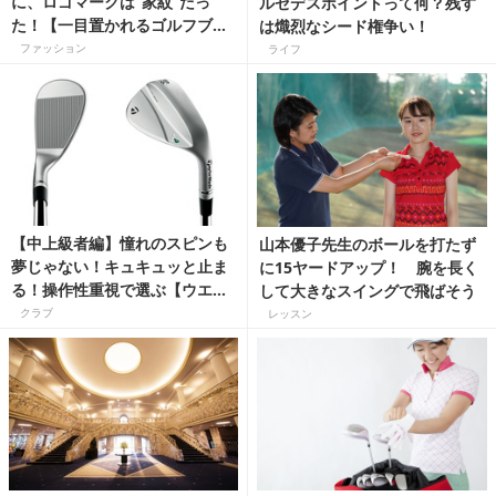
に、ロゴマークは“家紋”だっ
ルセデスポイントって何？残す
た！【一目置かれるゴルフブラ
は熾烈なシード権争い！
ンド豆知識】
ファッション
ライフ
【中上級者編】憧れのスピンも
山本優子先生のボールを打たず
夢じゃない！キュキュッと止ま
に15ヤードアップ！ 腕を長く
る！操作性重視で選ぶ【ウエッ
して大きなスイングで飛ばそう
ジ】
クラブ
レッスン