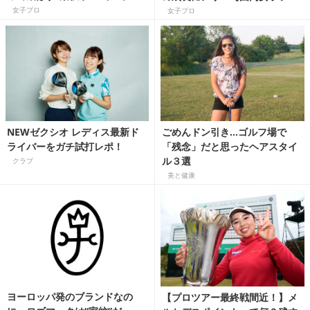
ー豆知識】
女子プロ
女子プロ
NEWゼクシオ レディス最新ド
ごめんドン引き…ゴルフ場で
ライバーをガチ試打レポ！
「残念」だと思ったヘアスタイ
ル３選
クラブ
美と健康
ヨーロッパ発のブランドなの
【プロツアー最終戦間近！】メ