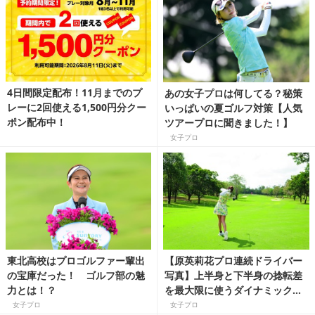
4日間限定配布！11月までのプ
あの女子プロは何してる？秘策
レーに2回使える1,500円分クー
いっぱいの夏ゴルフ対策【人気
ポン配布中！
ツアープロに聞きました！】
女子プロ
東北高校はプロゴルファー輩出
【原英莉花プロ連続ドライバー
の宝庫だった！ ゴルフ部の魅
写真】上半身と下半身の捻転差
力とは！？
を最大限に使うダイナミック度
No.1スイング
女子プロ
女子プロ