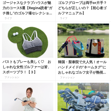
ゴージャスなクラブハウスが魅
ゴルフグローブは両手or片手？
力のコース5選【Regina読者“ガ
どちらが正しいの？【初心者ゴ
チ推し”のゴルフ場セレクショ
ルフマニュアル】
ン】
ライフ
ライフ
バストもプレーも美しく♡ お
韓国・梨泰院で大人気！オール
しゃれな女性ゴルファーは皆、
ハンドメイドの“ネームタグ”に
スポーツブラ！【３】
おしゃれなゴルフ女子が熱視
線！
ファッション
ファッション