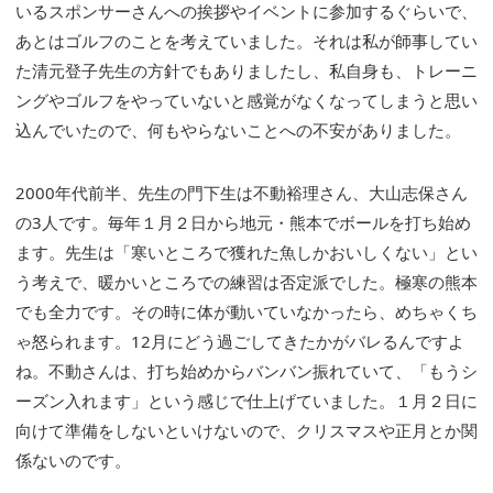
いるスポンサーさんへの挨拶やイベントに参加するぐらいで、
あとはゴルフのことを考えていました。それは私が師事してい
た清元登子先生の方針でもありましたし、私自身も、トレーニ
ングやゴルフをやっていないと感覚がなくなってしまうと思い
込んでいたので、何もやらないことへの不安がありました。
2000年代前半、先生の門下生は不動裕理さん、大山志保さん
の3人です。毎年１月２日から地元・熊本でボールを打ち始め
ます。先生は「寒いところで獲れた魚しかおいしくない」とい
う考えで、暖かいところでの練習は否定派でした。極寒の熊本
でも全力です。その時に体が動いていなかったら、めちゃくち
ゃ怒られます。12月にどう過ごしてきたかがバレるんですよ
ね。不動さんは、打ち始めからバンバン振れていて、「もうシ
ーズン入れます」という感じで仕上げていました。１月２日に
向けて準備をしないといけないので、クリスマスや正月とか関
係ないのです。