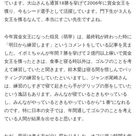
ています。大山さんも通算18勝を挙げて2006年に賞金女王を
獲り、今もシード選手として活躍しています。門下生が３人も
女王を獲るなんて、本当にすごい先生ですよね。
今年賞金女王になった稲見（萌寧）は、最終戦が終わった時に
「明日から練習します」というコメントをしている記事を見ま
した。イボミちゃんが年間７勝を挙げて２億円以上稼いで賞金
女王を獲ったときは、食事と寝る時以外は、ゴルフのことを考
えて練習していたと聞きます。鈴木愛は寝る間を惜しんでパッ
ティングの練習をしていたといいますし、ジャンボ尾崎さん
は、練習のしすぎで寝て起きたら手がグリップの形をしていた
という逸話もあります。みんなが寝ているときもやっている
し、みんながやっているときもやっているから“１番”になれる
のです。特に日本の女子では、年間通してゴルフのことを考え
ている人間が結果を出せると思います。
ただ、最近は考え方が少し変わりました。オフに遊ぶ時間を作