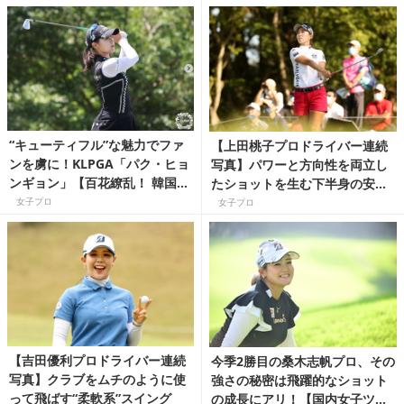
“キューティフル”な魅力でファ
【上田桃子プロドライバー連続
ンを虜に！KLPGA「パク・ヒョ
写真】パワーと方向性を両立し
ンギョン」【百花繚乱！ 韓国女
たショットを生む下半身の安定
子プロゴルファー名鑑】
感
女子プロ
女子プロ
【吉田優利プロドライバー連続
今季2勝目の桑木志帆プロ、その
写真】クラブをムチのように使
強さの秘密は飛躍的なショット
って飛ばす“柔軟系”スイング
の成長にアリ！【国内女子ツア