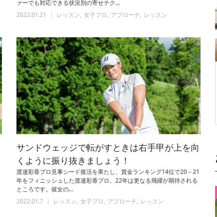
ァーでも対応できる状況別の寄せテク…
2022.01.21
レッスン
女子プロ
アプローチ
レッスン
し
サンドウェッジで転がすときは右手甲が上を向
くように振り抜きましょう！
渡邉彩香プロ見事シード復活を果たし、賞金ランキング14位で20－21
年をフィニッシュした渡邉彩香プロ。22年は更なる飛躍が期待される
ところです。彼女の…
2022.01.7
レッスン
女子プロ
アプローチ
レッスン