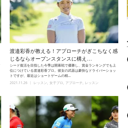
く
渡邉彩香が教える！アプローチがぎこちなく感
じるならオープンスタンスに構え…
フ
シード復活を目指した今季は開幕戦で優勝し、賞金ランキングでも上
位につけている渡邉彩香プロ。彼女の武器は豪快なドライバーショッ
トですが、最近はショートゲームの精…
2021.11.26
レッスン
女子プロ
アプローチ
レッスン