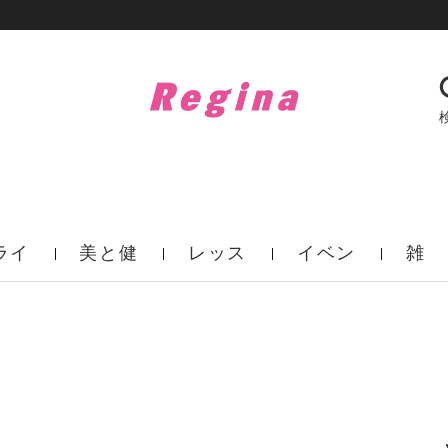
ライ
美と健
レッス
イベン
雑
フ
康
ン
ト
誌