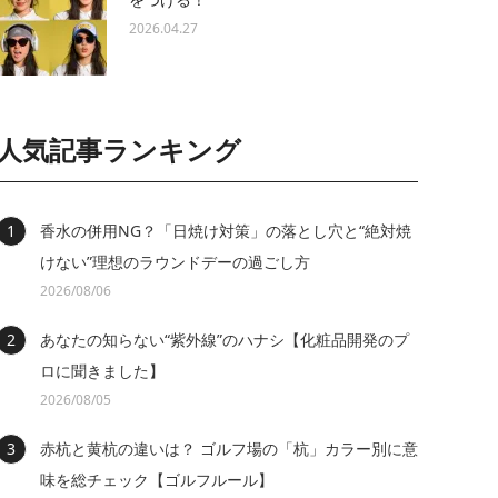
2026.04.27
人気記事ランキング
香水の併用NG？「日焼け対策」の落とし穴と“絶対焼
けない”理想のラウンドデーの過ごし方
2026/08/06
あなたの知らない“紫外線”のハナシ【化粧品開発のプ
ロに聞きました】
2026/08/05
赤杭と黄杭の違いは？ ゴルフ場の「杭」カラー別に意
味を総チェック【ゴルフルール】