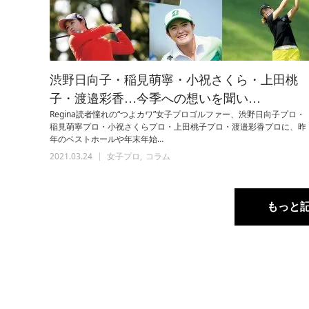
渋野日向子・稲見萌寧・小祝さくら・上田桃
子・渡邉彩香…今季への想いを聞い…
Regina読者憧れの“つよカワ”女子プロゴルファー、渋野日向子プロ・
稲見萌寧プロ・小祝さくらプロ・上田桃子プロ・渡邉彩香プロに、昨
年のベストホールや年末年始…
2021.03.24
女子プロ
コラム
もっと