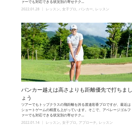
ァーでも対応できる状況別の寄せテク…
2022.01.28
レッスン
女子プロ
バンカー
レッスン
バンカー越えは高さよりも距離優先で打ちま
ょう
ツアーでもトップクラスの飛距離を誇る渡邉彩香プロですが、最近は
ショートゲームの精度も上がっています。そこで、アベレージゴルフ
ァーでも対応できる状況別の寄せテク…
2022.01.14
レッスン
女子プロ
アプローチ
レッスン