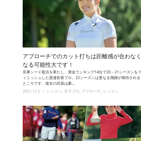
アプローチでのカット打ちは距離感が合わな
なる可能性大です！
見事シード復活を果たし、賞金ランキング14位で20－21シーズンを
ィニッシュした渡邉彩香プロ。22シーズンは更なる飛躍が期待される
ところです。彼女の武器は豪…
2021.12.3
レッスン
女子プロ
アプローチ
レッスン