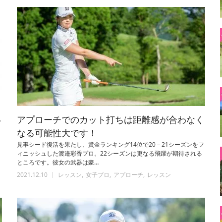
い
アプローチでのカット打ちは距離感が合わなく
なる可能性大です！
ッ
見事シード復活を果たし、賞金ランキング14位で20－21シーズンをフ
ィニッシュした渡邉彩香プロ。22シーズンは更なる飛躍が期待される
ところです。彼女の武器は豪…
2021.12.10
レッスン
女子プロ
アプローチ
レッスン