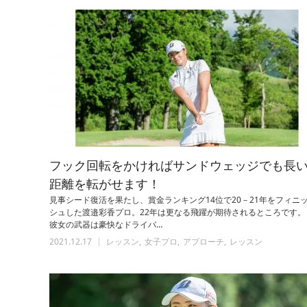
フック回転をかければサンドウェッジでも長
距離を転がせます！
見事シード復活を果たし、賞金ランキング14位で20－21年をフィニ
シュした渡邉彩香プロ。22年は更なる飛躍が期待されるところです。
彼女の武器は豪快なドライバ…
2021.12.17
レッスン
女子プロ
アプローチ
レッスン