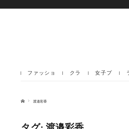
ファッショ
クラ
女子プ
ン
ブ
ロ
ホーム
渡邉彩香
タグ: 渡邉彩香