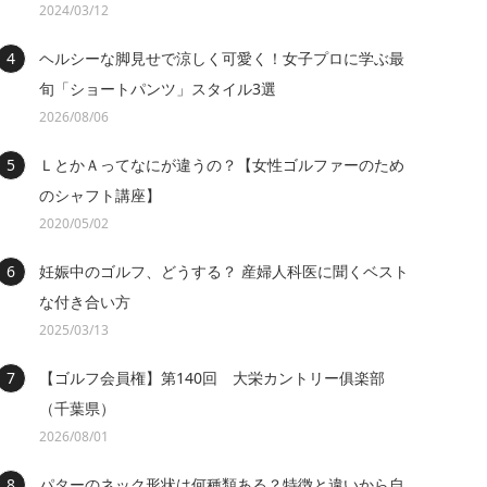
2024/03/12
ヘルシーな脚見せで涼しく可愛く！女子プロに学ぶ最
旬「ショートパンツ」スタイル3選
2026/08/06
ＬとかＡってなにが違うの？【女性ゴルファーのため
のシャフト講座】
2020/05/02
妊娠中のゴルフ、どうする？ 産婦人科医に聞くベスト
な付き合い方
2025/03/13
【ゴルフ会員権】第140回 大栄カントリー俱楽部
（千葉県）
2026/08/01
パターのネック形状は何種類ある？特徴と違いから自