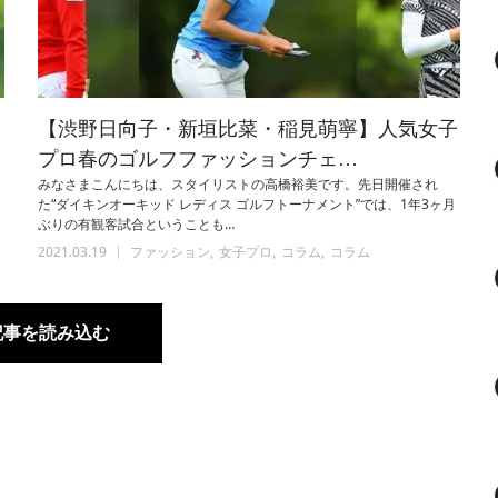
【渋野日向子・新垣比菜・稲見萌寧】人気女子
プロ春のゴルフファッションチェ…
みなさまこんにちは、スタイリストの高橋裕美です。先日開催され
た“ダイキンオーキッド レディス ゴルフトーナメント”では、1年3ヶ月
ぶりの有観客試合ということも…
2021.03.19
ファッション
女子プロ
コラム
コラム
記事を読み込む