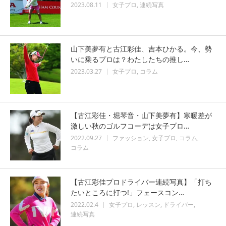
2023.08.11
女子プロ
連続写真
山下美夢有と古江彩佳、吉本ひかる。今、勢
いに乗るプロは？わたしたちの推し…
2023.03.27
女子プロ
コラム
【古江彩佳・堀琴音・山下美夢有】寒暖差が
激しい秋のゴルフコーデは女子プロ…
2022.09.27
ファッション
女子プロ
コラム
コラム
【古江彩佳プロドライバー連続写真】「打ち
たいところに打つ!」フェースコン…
2022.02.4
女子プロ
レッスン
ドライバー
連続写真