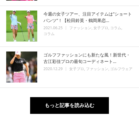
今週の女子ツアー、注目アイテムは“ショート
パンツ”！【松田鈴英・鶴岡果恋…
2021.06.25
ファッション
女子プロ
コラム
コラム
ゴルフファッションにも新たな風！新世代・
古江彩佳プロの最旬コーディネート…
2020.12.29
女子プロ
ファッション
ゴルフウェア
もっと記事を読み込む