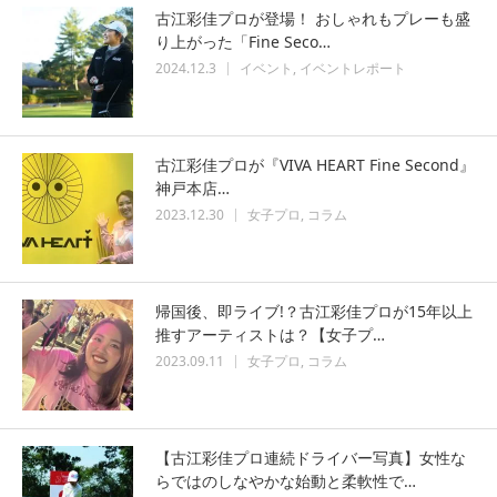
古江彩佳プロが登場！ おしゃれもプレーも盛
り上がった「Fine Seco…
2024.12.3
イベント
イベントレポート
古江彩佳プロが『VIVA HEART Fine Second』
神戸本店…
2023.12.30
女子プロ
コラム
帰国後、即ライブ!？古江彩佳プロが15年以上
推すアーティストは？【女子プ…
2023.09.11
女子プロ
コラム
【古江彩佳プロ連続ドライバー写真】女性な
らではのしなやかな始動と柔軟性で…