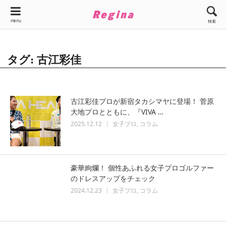
menu
検索
タグ: 古江彩佳
古江彩佳プロが新宿タカシマヤに登場！ 菅原
大地プロとともに、『VIVA …
2025.12.12
女子プロ
コラム
豪華絢爛！ 個性あふれる女子プロゴルファー
のドレスアップをチェック
2024.12.23
女子プロ
コラム