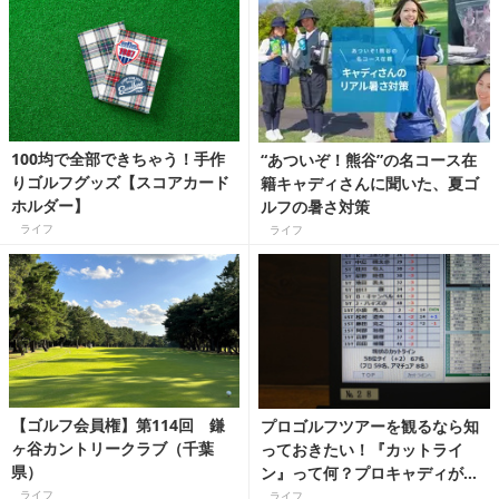
100均で全部できちゃう！手作
“あついぞ！熊谷”の名コース在
りゴルフグッズ【スコアカード
籍キャディさんに聞いた、夏ゴ
ホルダー】
ルフの暑さ対策
ライフ
ライフ
【ゴルフ会員権】第114回 鎌
プロゴルフツアーを観るなら知
ヶ谷カントリークラブ（千葉
っておきたい！『カットライ
県）
ン』って何？プロキャディが教
えます！
ライフ
ライフ