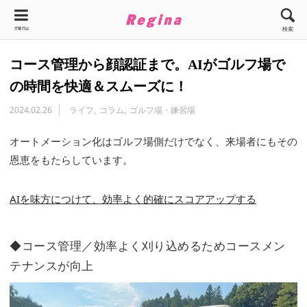
menu
検索
コース管理から顔認証まで。AIがゴルフ場で
の時間を快適＆スムーズに！
2024.02.26
ライフ
コラム
ゴルフ場・練習場
オートメーション化はゴルフ場側だけでなく、来場者にもその
恩恵をもたらしています。
AIを味方につけて、効率よく的確にスコアアップする
◆コース管理／効率よく刈り込めるためコースメン
テナンスが向上