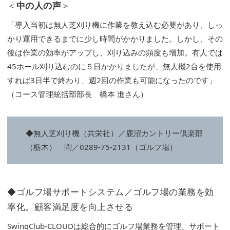
＜
中の人の声
＞
「導入当初は無人芝刈り機に作業を教え込む必要があり、しっ
かり運用できるまでに少し時間がかかりました。しかし、その
後は作業の効率がアップし、刈り込みの頻度も増加。有人では
45ホール刈り込むのに５日かかりましたが、無人機2台を使用
すれば3日半で終わり、週2回の作業も可能になったのです」
（コース管理統括部部長 橋本 進さん）
◆無人芝刈り機（共栄社）／鹿沼カントリー倶楽部
（栃木） 問／0289-75-2131（ゴルフ場）
◆ゴルフ場サポートシステム／ゴルフ場の業務を効
率化。顧客満足度を向上させる
SwingClub‐CLOUDは総合的にゴルフ場業務を管理、サポート