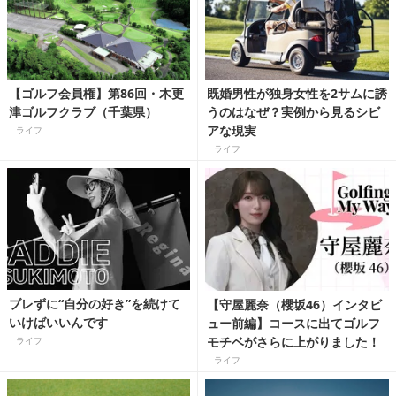
【ゴルフ会員権】第86回・木更
既婚男性が独身女性を2サムに誘
津ゴルフクラブ（千葉県）
うのはなぜ？実例から見るシビ
アな現実
ライフ
ライフ
ブレずに“自分の好き”を続けて
【守屋麗奈（櫻坂46）インタビ
いけばいいんです
ュー前編】コースに出てゴルフ
モチベがさらに上がりました！
ライフ
ライフ