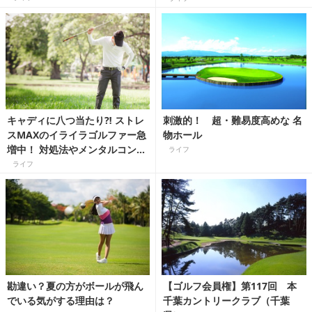
キャディに八つ当たり⁈ ストレ
刺激的！ 超・難易度高めな 名
スMAXのイライラゴルファー急
物ホール
増中！ 対処法やメンタルコント
ライフ
ロール方法は？
ライフ
勘違い？夏の方がボールが飛ん
【ゴルフ会員権】第117回 本
でいる気がする理由は？
千葉カントリークラブ（千葉