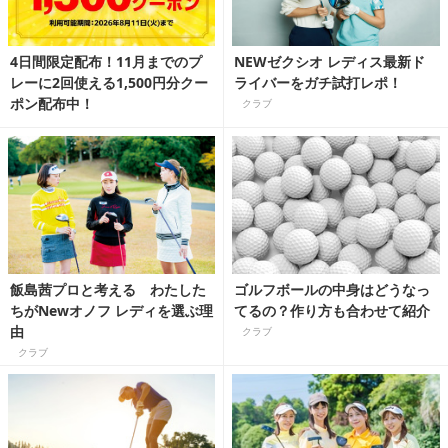
4日間限定配布！11月までのプ
NEWゼクシオ レディス最新ド
レーに2回使える1,500円分クー
ライバーをガチ試打レポ！
ポン配布中！
クラブ
飯島茜プロと考える わたした
ゴルフボールの中身はどうなっ
ちがNewオノフ レディを選ぶ理
てるの？作り方も合わせて紹介
由
クラブ
クラブ