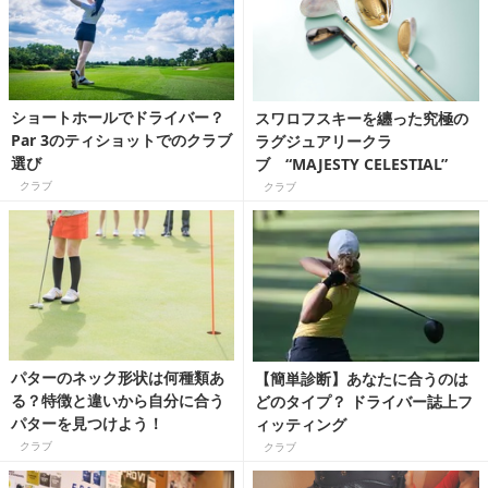
ショートホールでドライバー？
スワロフスキーを纏った究極の
Par 3のティショットでのクラブ
ラグジュアリークラ
選び
ブ “MAJESTY CELESTIAL”
クラブ
クラブ
パターのネック形状は何種類あ
【簡単診断】あなたに合うのは
る？特徴と違いから自分に合う
どのタイプ？ ドライバー誌上フ
パターを見つけよう！
ィッティング
クラブ
クラブ