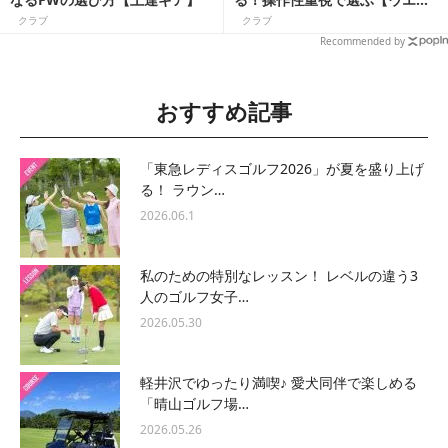
ジ】
クラブ
クラブ
Recommended by
おすすめ記事
「東急レディスゴルフ2026」が夏を盛り上げ
る！ ラウン…
2026.06.1
私のための特別なレッスン！ レベルの違う3
人のゴルフ女子…
2026.05.30
軽井沢でゆったり満喫♪ 愛犬同伴で楽しめる
「晴山ゴルフ場…
2026.05.26