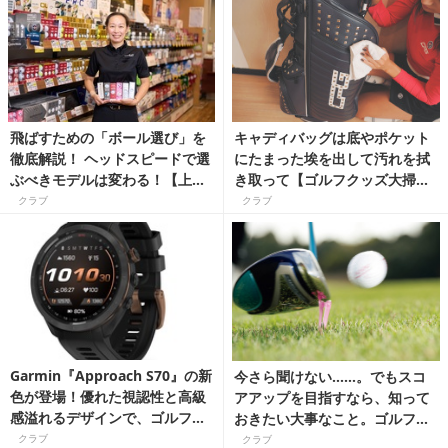
飛ばすための「ボール選び」を
キャディバッグは底やポケット
徹底解説！ ヘッドスピードで選
にたまった埃を出して汚れを拭
ぶべきモデルは変わる！【上達
き取って【ゴルフクッズ大掃除
ギア】
大作戦】
クラブ
クラブ
Garmin『Approach S70』の新
今さら聞けない……。でもスコ
色が登場！優れた視認性と高級
アアップを目指すなら、知って
感溢れるデザインで、ゴルフに
おきたい大事なこと。ゴルフボ
も日常にも使えるプレミアムウ
ールの選び方
クラブ
クラブ