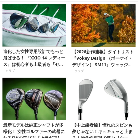
ォッチ
進化した女性専用設計でもっと
【2026新作速報】タイトリスト
飛ばせる！ 『XXIO 14 レディー
『Vokey Design （ボーケイ・
ス』は初心者も上級者も『セッ
デザイン） SM11』ウェッジ
ト使い』で大満足！【上達ギ
に、女性でも使える待望の軽量
クラブ
クラブ
ア】
モデルが登場！
最新モデルは純正シャフトが多
【中上級者編】憧れのスピンも
様化！ 女性ゴルファーの武器に
夢じゃない！キュキュッと止ま
なるFWの選び方【上達ギア】
る！操作性重視で選ぶ【ウエッ