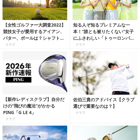
【女性ゴルファー大調査2022】
知る人ぞ知るプレミアムな一
競技女子が愛用するアイアン、
本！“誰とも被りたくない”女子
パター、ボールは？シャフトの
にふさわしい「トゥーロンパタ
結果にも注目！
ー」がゴルフスタイルを格上げ
クラブ
クラブ
【新作レディスクラブ】自分だ
佐伯三貴のアドバイス【クラブ
けの“飛びの魔法“がかかる
選びで重要なのは？】
PING「G LE 4」
クラブ
クラブ