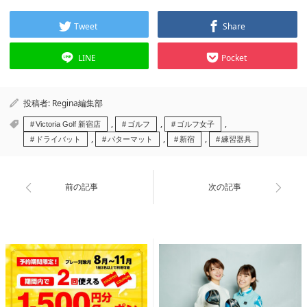
Tweet
Share
LINE
Pocket
投稿者:
Regina編集部
,
,
,
Victoria Golf 新宿店
ゴルフ
ゴルフ女子
,
,
,
ドライバット
パターマット
新宿
練習器具
前の記事
次の記事