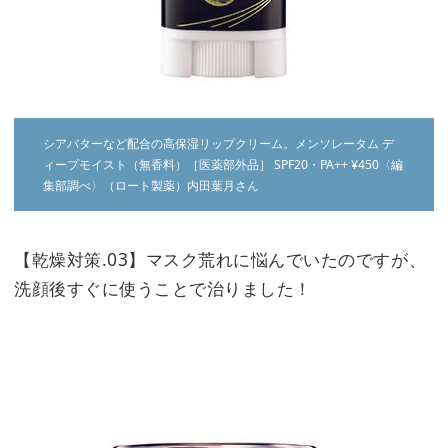
シアバターなど配合の高保湿リップクリーム。メンソレータム デ
ィープモイスト（無香料）［医薬部外品］ SPF20・PA++ ¥450〈編
集部調べ〉（ロート製薬）内田葉月さん
【乾燥対策.03】マスク荒れに悩んでいたのですが、
洗顔後すぐに使うことで治りました！