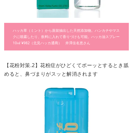
ハッカ草（ミント）から蒸留抽出した天然添加物。ハンカチやマス
クに噴霧したり、飲料に入れて香りづけも可能。ハッカ油スプレー
10㎖ ¥982（北見ハッカ通商） 井澤佳名恵さん
【花粉対策.2】花粉症がひどくてボーッとするとき舐
めると、鼻づまりがスッと解消されます