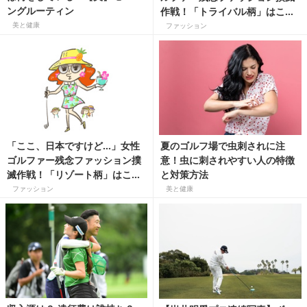
ングルーティン
作戦！「トライバル柄」はこう
着る！
美と健康
ファッション
「ここ、日本ですけど…」女性
夏のゴルフ場で虫刺されに注
ゴルファー残念ファッション撲
意！虫に刺されやすい人の特徴
滅作戦！「リゾート柄」はこう
と対策方法
着る！
ファッション
美と健康