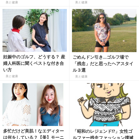
フ女子のラウンドをどう変え
美と健康
美と健康
る？
妊娠中のゴルフ、どうする？ 産
ごめんドン引き…ゴルフ場で
婦人科医に聞くベストな付き合
「残念」だと思ったヘアスタイ
い方
ル３選
美と健康
美と健康
多忙だけど美肌！なエディター
「昭和のレジェンド!?」女性ゴ
は何をしている？【美】モーニ
ルファー残念ファッション撲滅