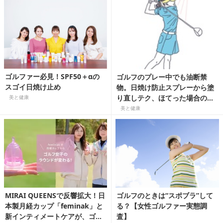
ゴルファー必見！SPF50＋αの
ゴルフのプレー中でも油断禁
スゴイ日焼け止め
物。日焼け防止スプレーから塗
り直しテク、ほてった場合の対
美と健康
処法、夜のケアまでまるっと解
美と健康
説！
MIRAI QUEENSで反響拡大！日
ゴルフのときは“スポブラ”して
本製月経カップ「feminak」と
る？【女性ゴルファー実態調
新インティメートケアが、ゴル
査】