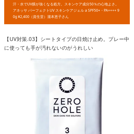
汗・水でUV膜が強くなる処方。スキンケア成分50％の心地よさ。
アネッサ パーフェクトUV スキンケアジェル a SPF50+・PA++++ 9
0g ¥2,400（資生堂）瀧本恵子さん
【UV対策.03】シートタイプの日焼け止め。プレー中
に使っても手が汚れないのがうれしい