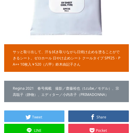
サッと取り出して、汗を拭き取りながら日焼け止めを塗ることがで
きるシート。ゼロホール 日やけ止めシート クールタイプ SPF25・P
A++ 10枚入￥520（八甲）鈴木由記子さん
Regina 2021 春号掲載 撮影／齋藤裕也（t.cube／モデル）、宗
高聡子（静物）、エディター／小内衣子（PRIMADONNA）
Tweet
Share
LINE
Pocket