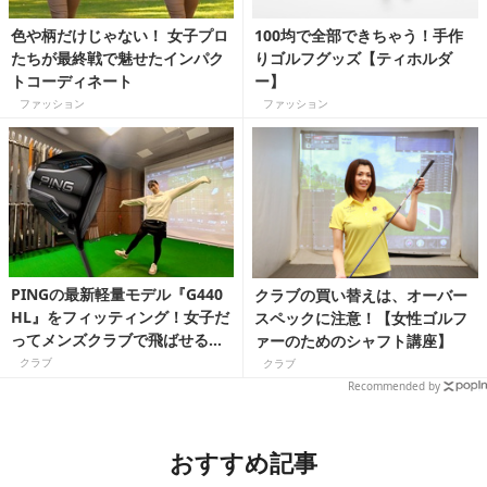
色や柄だけじゃない！ 女子プロ
100均で全部できちゃう！手作
たちが最終戦で魅せたインパク
りゴルフグッズ【ティホルダ
トコーディネート
ー】
ファッション
ファッション
PINGの最新軽量モデル『G440
クラブの買い替えは、オーバー
HL』をフィッティング！女子だ
スペックに注意！【女性ゴルフ
ってメンズクラブで飛ばせるん
ァーのためのシャフト講座】
です
クラブ
クラブ
Recommended by
おすすめ記事