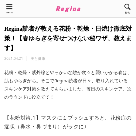
menu
検索
Regina読者が教える花粉・乾燥・日焼け徹底対
策！【春ゆらぎを寄せつけない秘ワザ、教えま
す】
2021.04.21
美と健康
花粉・乾燥・紫外線とやっかいな敵が次々と襲いかかる春は、
肌もゆらぎがち。そこでRegina読者が日々、取り入れている
スキンケア対策を教えてもらいました。毎日のスキンケア、次
のラウンドに役立てて！
【花粉対策.1】マスクに１プッシュすると、花粉症の
症状（鼻水・鼻づまり）がラクに♪