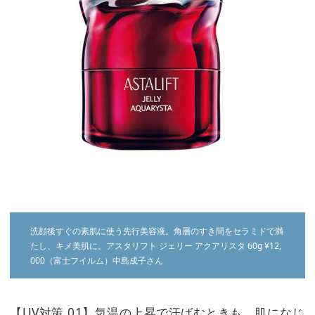
洗顔後すぐの素肌に使う先行美容液。角層のすき間をセラミドで満
たし、キメ美肌に。アスタリフト ジェリー アクアリスタ 60g ¥12,
000（富士フイルム）中島成子さん
【UV対策.01】気温の上昇で汗ばむときも、肌になじ