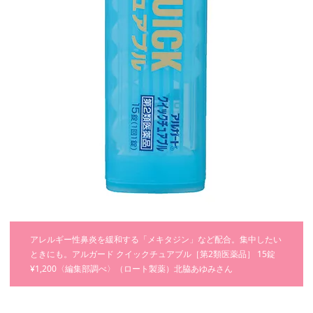
アレルギー性鼻炎を緩和する「メキタジン」など配合。集中したい
ときにも。アルガード クイックチュアブル［第2類医薬品］ 15錠
¥1,200〈編集部調べ〉（ロート製薬）北脇あゆみさん