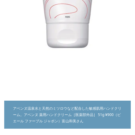
アベンヌ温泉水と天然のミツロウなど配合した敏感肌用ハンドクリ
ーム。アベンヌ 薬用ハンドクリーム［医薬部外品］ 51g ¥900（ピ
エール ファーブル ジャポン）富山和美さん