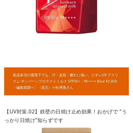
高温多湿の環境下でも、汗・皮脂・擦れに強い。ビオレUV アスリ
ズム サンバーンプロテクトミルク SPF50+・PA++++ 60㎖ ¥2,000
〈編集部調べ〉（花王）小松博美さん
【UV対策.02】鉄壁の日焼け止め効果！おかげで “う
っかり日焼け”知らずです