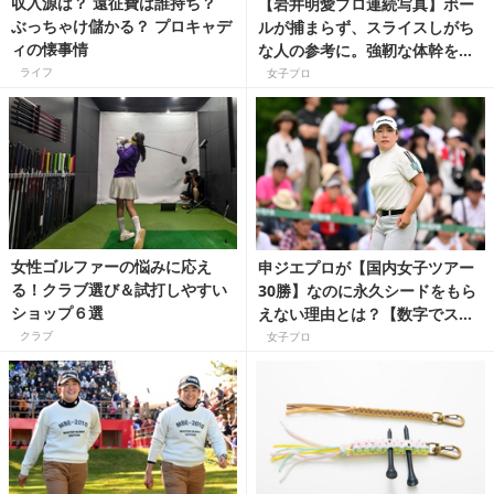
収入源は？ 遠征費は誰持ち？
【岩井明愛プロ連続写真】ボー
ぶっちゃけ儲かる？ プロキャデ
ルが捕まらず、スライスしがち
ィの懐事情
な人の参考に。強靭な体幹をも
つパワー系。低いプレーンと開
ライフ
女子プロ
かない胸に注目！
女性ゴルファーの悩みに応え
申ジエプロが【国内女子ツアー
る！クラブ選び＆試打しやすい
30勝】なのに永久シードをもら
ショップ６選
えない理由とは？【数字でスゴ
さを読み解く国内女子ゴルフツ
クラブ
女子プロ
アー】