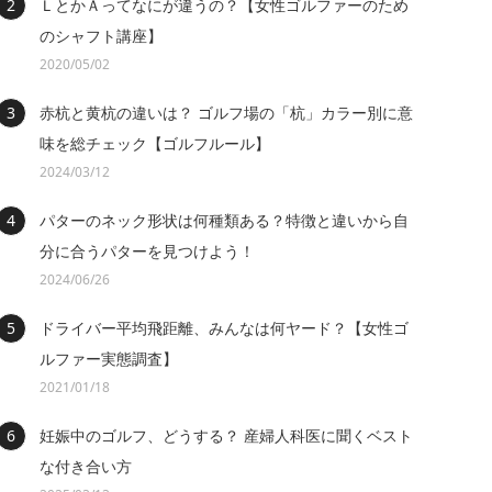
ＬとかＡってなにが違うの？【女性ゴルファーのため
のシャフト講座】
2020/05/02
赤杭と黄杭の違いは？ ゴルフ場の「杭」カラー別に意
味を総チェック【ゴルフルール】
2024/03/12
パターのネック形状は何種類ある？特徴と違いから自
分に合うパターを見つけよう！
2024/06/26
ドライバー平均飛距離、みんなは何ヤード？【女性ゴ
ルファー実態調査】
2021/01/18
妊娠中のゴルフ、どうする？ 産婦人科医に聞くベスト
な付き合い方