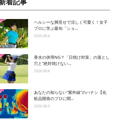
新着記事
ヘルシーな脚見せで涼しく可愛く！女子
プロに学ぶ最旬「ショ…
2026.08.6
香水の併用NG？「日焼け対策」の落とし
穴と“絶対焼けない…
2026.08.6
あなたの知らない“紫外線”のハナシ【化
粧品開発のプロに聞…
2026.08.5