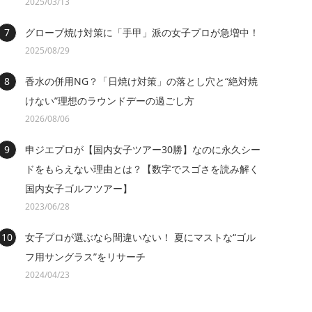
2025/03/13
グローブ焼け対策に「手甲」派の女子プロが急増中！
2025/08/29
香水の併用NG？「日焼け対策」の落とし穴と“絶対焼
けない”理想のラウンドデーの過ごし方
2026/08/06
申ジエプロが【国内女子ツアー30勝】なのに永久シー
ドをもらえない理由とは？【数字でスゴさを読み解く
国内女子ゴルフツアー】
2023/06/28
女子プロが選ぶなら間違いない！ 夏にマストな“ゴル
フ用サングラス”をリサーチ
2024/04/23