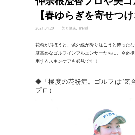
仲宗根澄香プロや美ゴ
【春ゆらぎを寄せつけ
2021.04.20
美と健康
Trend
花粉が飛ぼうと、紫外線が降り注ごうと待ったな
度高めなゴルフインフルエンサーたちに、今必携
用するスキンケアも必見です！
◆「極度の花粉症。ゴルフは“気
プロ）