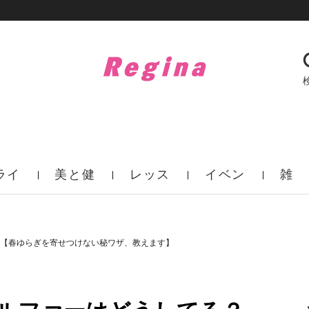
ライ
美と健
レッス
イベン
雑
フ
康
ン
ト
誌
【春ゆらぎを寄せつけない秘ワザ、教えます】