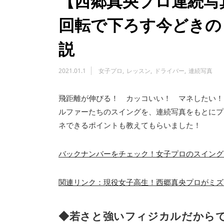
【西郷真央プロ連続写
回転で下ろす今どきの
説
2021.01.1
女子プロ
レッスン
ドライバー
連続写真
飛距離が伸びる！ カッコいい！ マネしたい！
ルファーたちのスイングを、連続写真をもとにプ
ネできるポイントも教えてもらいました！
バックナンバーをチェック！女子プロのスイング
関連リンク：現役女子高生！西郷真央プロがミズ
◆若さと強いフィジカルだから