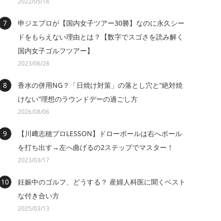
2022/05/18
申ジエプロが【国内女子ツアー30勝】なのに永久シー
ドをもらえない理由とは？【数字でスゴさを読み解く
国内女子ゴルフツアー】
2023/06/28
香水の併用NG？「日焼け対策」の落とし穴と“絶対焼
けない”理想のラウンドデーの過ごし方
2026/08/06
【川﨑志穂プロLESSON】ドローボールは右へボール
を打ち出す→左へ曲げるの2ステップでマスター！
2023/03/17
妊娠中のゴルフ、どうする？ 産婦人科医に聞くベスト
な付き合い方
2025/03/13