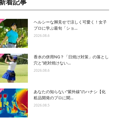
新着記事
ヘルシーな脚見せで涼しく可愛く！女子
プロに学ぶ最旬「ショ…
2026.08.6
香水の併用NG？「日焼け対策」の落とし
穴と“絶対焼けない…
2026.08.6
あなたの知らない“紫外線”のハナシ【化
粧品開発のプロに聞…
2026.08.5