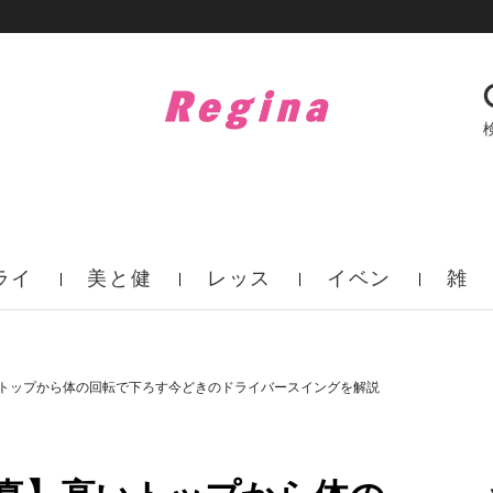
ライ
美と健
レッス
イベン
雑
フ
康
ン
ト
誌
トップから体の回転で下ろす今どきのドライバースイングを解説