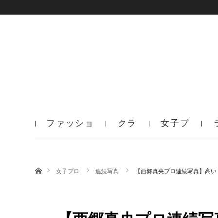
ファッショ
クラ
女子プ
ン
ブ
ロ
ホーム
女子プロ
連続写真
【西郷真央プロ連続写真】高い