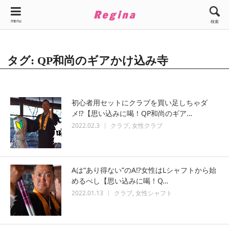
menu
検索
タグ: QP和尚のギアかけ込み寺
初心者用セットにクラブを買い足しちゃダ
メ⁉【思い込みに喝！QP和尚のギア…
2022.02.3
クラブ
女性クラブ
Aは“あり得ない”のA⁉女性はLシャフトから始
めるべし【思い込みに喝！Q…
2022.01.13
クラブ
女性シャフト