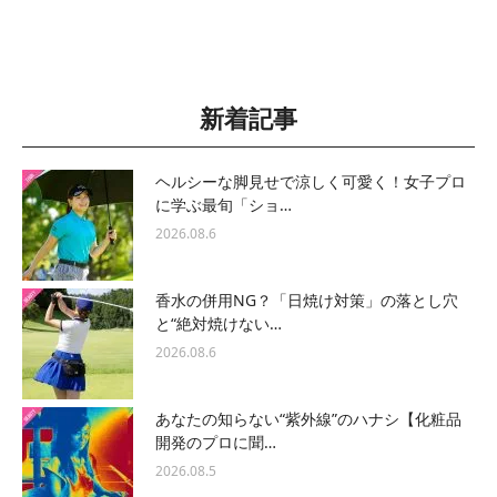
新着記事
ヘルシーな脚見せで涼しく可愛く！女子プロ
に学ぶ最旬「ショ…
2026.08.6
香水の併用NG？「日焼け対策」の落とし穴
と“絶対焼けない…
2026.08.6
あなたの知らない“紫外線”のハナシ【化粧品
開発のプロに聞…
2026.08.5