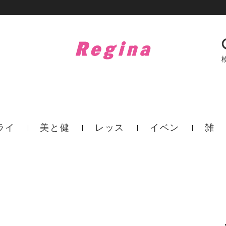
ライ
美と健
レッス
イベン
雑
フ
康
ン
ト
誌