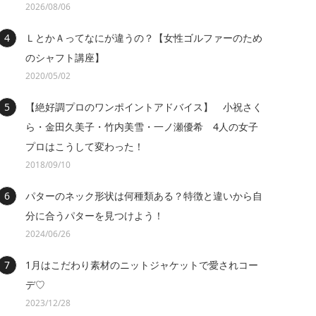
2026/08/06
ＬとかＡってなにが違うの？【女性ゴルファーのため
のシャフト講座】
2020/05/02
【絶好調プロのワンポイントアドバイス】 小祝さく
ら・金田久美子・竹内美雪・一ノ瀬優希 4人の女子
プロはこうして変わった！
2018/09/10
パターのネック形状は何種類ある？特徴と違いから自
分に合うパターを見つけよう！
2024/06/26
1月はこだわり素材のニットジャケットで愛されコー
デ♡
2023/12/28