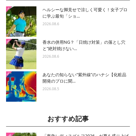
ヘルシーな脚見せで涼しく可愛く！女子プロ
に学ぶ最旬「ショ…
2026.08.6
香水の併用NG？「日焼け対策」の落とし穴
と“絶対焼けない…
2026.08.6
あなたの知らない“紫外線”のハナシ【化粧品
開発のプロに聞…
2026.08.5
おすすめ記事
「東急レディスゴルフ2026」が夏を盛り上げ