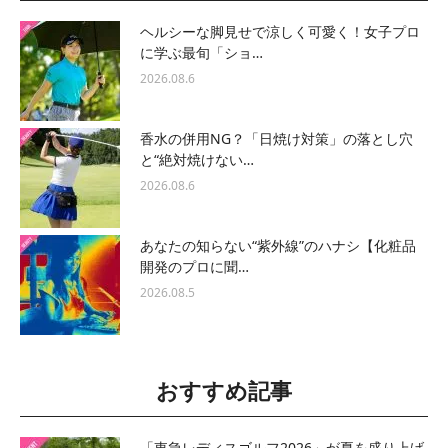
ヘルシーな脚見せで涼しく可愛く！女子プロ
に学ぶ最旬「ショ…
2026.08.6
香水の併用NG？「日焼け対策」の落とし穴
と“絶対焼けない…
2026.08.6
あなたの知らない“紫外線”のハナシ【化粧品
開発のプロに聞…
2026.08.5
おすすめ記事
「東急レディスゴルフ2026」が夏を盛り上げ