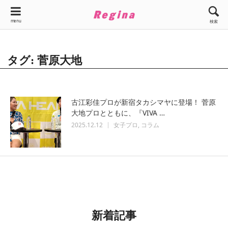
menu
検索
タグ: 菅原大地
古江彩佳プロが新宿タカシマヤに登場！ 菅原
大地プロとともに、『VIVA …
2025.12.12
女子プロ
コラム
新着記事