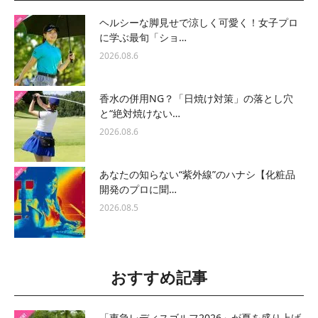
ヘルシーな脚見せで涼しく可愛く！女子プロ
に学ぶ最旬「ショ…
2026.08.6
香水の併用NG？「日焼け対策」の落とし穴
と“絶対焼けない…
2026.08.6
あなたの知らない“紫外線”のハナシ【化粧品
開発のプロに聞…
2026.08.5
おすすめ記事
「東急レディスゴルフ2026」が夏を盛り上げ