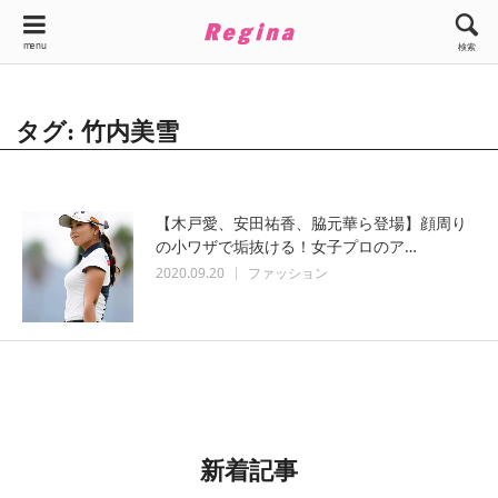
menu
検索
タグ: 竹内美雪
【木戸愛、安田祐香、脇元華ら登場】顔周り
の小ワザで垢抜ける！女子プロのア…
2020.09.20
ファッション
新着記事