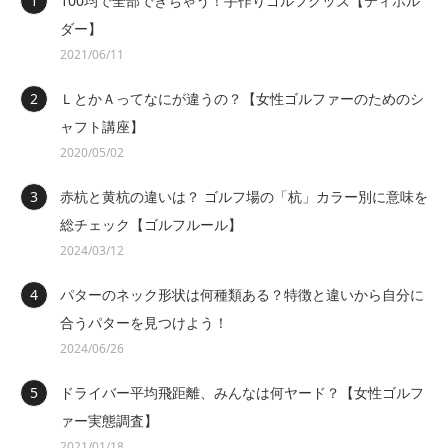
100均で全部できちゃう！手作りゴルフグッズ【ティホル
ダー】
2021/06/11
ＬとかＡってなにが違うの？【女性ゴルファーのためのシ
ャフト講座】
2020/05/02
赤杭と黄杭の違いは？ ゴルフ場の「杭」カラー別に意味を
総チェック【ゴルフルール】
2024/03/12
パターのネック形状は何種類ある？特徴と違いから自分に
合うパターを見つけよう！
2024/06/26
ドライバー平均飛距離、みんなは何ヤード？【女性ゴルフ
ァー実態調査】
2021/01/18