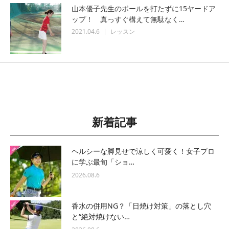
山本優子先生のボールを打たずに15ヤードア
ップ！ 真っすぐ構えて無駄なく…
2021.04.6
レッスン
新着記事
ヘルシーな脚見せで涼しく可愛く！女子プロ
に学ぶ最旬「ショ…
2026.08.6
香水の併用NG？「日焼け対策」の落とし穴
と“絶対焼けない…