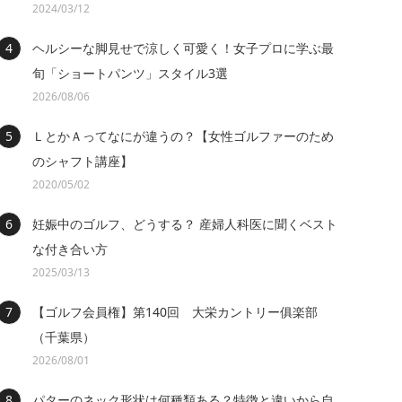
2024/03/12
ヘルシーな脚見せで涼しく可愛く！女子プロに学ぶ最
旬「ショートパンツ」スタイル3選
2026/08/06
ＬとかＡってなにが違うの？【女性ゴルファーのため
のシャフト講座】
2020/05/02
妊娠中のゴルフ、どうする？ 産婦人科医に聞くベスト
な付き合い方
2025/03/13
【ゴルフ会員権】第140回 大栄カントリー俱楽部
（千葉県）
2026/08/01
パターのネック形状は何種類ある？特徴と違いから自