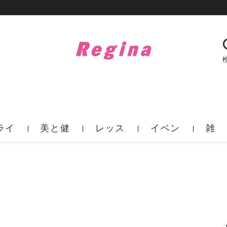
ライ
美と健
レッス
イベン
雑
フ
康
ン
ト
誌