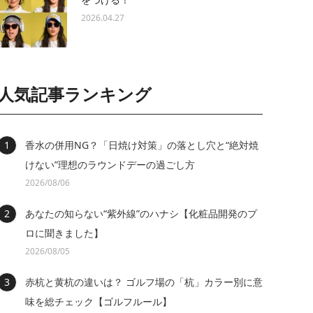
2026.04.27
人気記事ランキング
香水の併用NG？「日焼け対策」の落とし穴と“絶対焼
けない”理想のラウンドデーの過ごし方
2026/08/06
あなたの知らない“紫外線”のハナシ【化粧品開発のプ
ロに聞きました】
2026/08/05
赤杭と黄杭の違いは？ ゴルフ場の「杭」カラー別に意
味を総チェック【ゴルフルール】