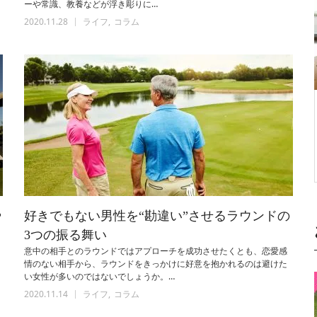
ーや常識、教養などが浮き彫りに…
2020.11.28
ライフ
コラム
や
好きでもない男性を“勘違い”させるラウンドの
3つの振る舞い
意中の相手とのラウンドではアプローチを成功させたくとも、恋愛感
情のない相手から、ラウンドをきっかけに好意を抱かれるのは避けた
い女性が多いのではないでしょうか。…
2020.11.14
ライフ
コラム