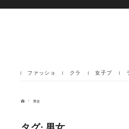
ファッショ
クラ
女子プ
ン
ブ
ロ
ホーム
男女
タグ: 男女