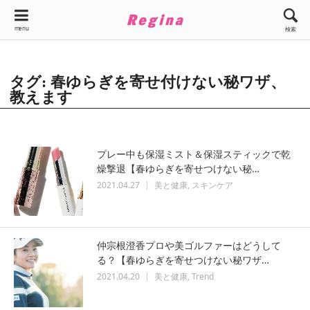
menu
検索
タグ: 春ゆらぎを寄せ付けない秘ワザ、
教えます
プレー中も保湿ミスト＆保湿スティックで乾
燥撃退【春ゆらぎを寄せつけない秘…
2021.04.27
美と健康
スキンケア
仲宗根澄香プロや美ゴルファーはどうして
る？【春ゆらぎを寄せつけない秘ワザ…
2021.04.20
美と健康
Trend