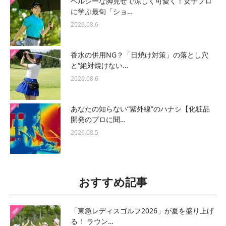
ヘルシーな脚見せで涼しく可愛く！女子プロ
に学ぶ最旬「ショ…
2026.08.6
香水の併用NG？「日焼け対策」の落とし穴
と“絶対焼けない…
2026.08.6
あなたの知らない“紫外線”のハナシ【化粧品
開発のプロに聞…
2026.08.5
おすすめ記事
「東急レディスゴルフ2026」が夏を盛り上げ
る！ ラウン…