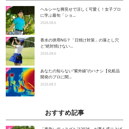
ヘルシーな脚見せで涼しく可愛く！女子プロ
に学ぶ最旬「ショ…
2026.08.6
香水の併用NG？「日焼け対策」の落とし穴
と“絶対焼けない…
2026.08.6
あなたの知らない“紫外線”のハナシ【化粧品
開発のプロに聞…
2026.08.5
おすすめ記事
「東急レディスゴルフ2026」が夏を盛り上げ