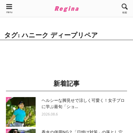
menu
検索
タグ: ハニーク ディープリペア
新着記事
ヘルシーな脚見せで涼しく可愛く！女子プロ
に学ぶ最旬「ショ…
2026.08.6
香水の併用NG？「日焼け対策」の落とし穴