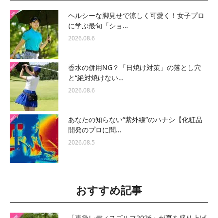
ヘルシーな脚見せで涼しく可愛く！女子プロ
に学ぶ最旬「ショ…
2026.08.6
香水の併用NG？「日焼け対策」の落とし穴
と“絶対焼けない…
2026.08.6
あなたの知らない“紫外線”のハナシ【化粧品
開発のプロに聞…
2026.08.5
おすすめ記事
「東急レディスゴルフ2026」が夏を盛り上げ