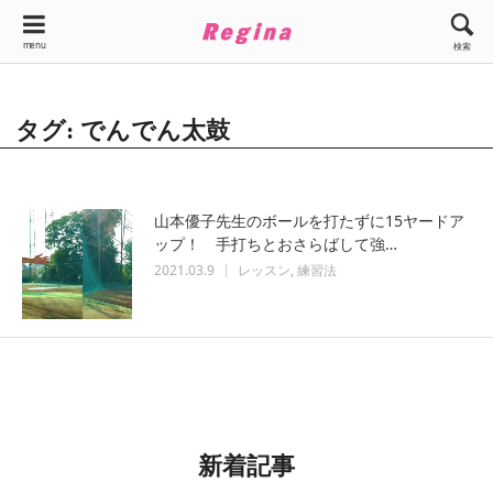
menu
検索
タグ: でんでん太鼓
山本優子先生のボールを打たずに15ヤードア
ップ！ 手打ちとおさらばして強…
2021.03.9
レッスン
練習法
新着記事