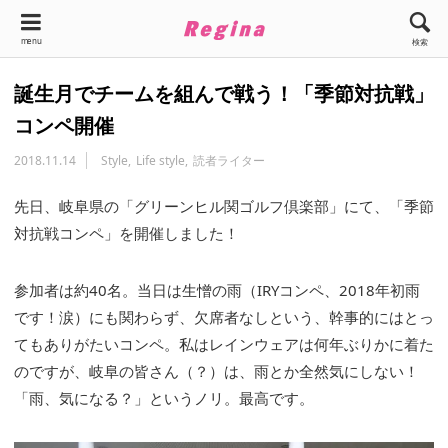
menu
検索
誕生月でチームを組んで戦う！「季節対抗戦」
コンペ開催
2018.11.14
Style
Life style
読者ライター
先日、岐阜県の「グリーンヒル関ゴルフ倶楽部」にて、「季節
対抗戦コンペ」を開催しました！
参加者は約40名。当日は生憎の雨（IRYコンペ、2018年初雨
です！涙）にも関わらず、欠席者なしという、幹事的にはとっ
てもありがたいコンペ。私はレインウェアは何年ぶりかに着た
のですが、岐阜の皆さん（？）は、雨とか全然気にしない！
「雨、気になる？」というノリ。最高です。