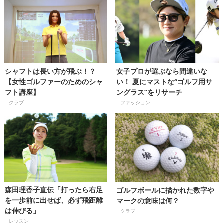
シャフトは長い方が飛ぶ！？
女子プロが選ぶなら間違いな
【女性ゴルファーのためのシャ
い！ 夏にマストな“ゴルフ用サ
フト講座】
ングラス”をリサーチ
クラブ
ファッション
森田理香子直伝「打ったら右足
ゴルフボールに描かれた数字や
を一歩前に出せば、必ず飛距離
マークの意味は何？
は伸びる」
クラブ
レッスン