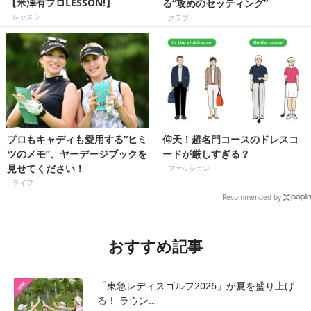
【米澤有プロLESSON!】
る“攻めのセッティング”
レッスン
クラブ
プロもキャディも愛用する“ヒミ
仰天！超名門コースのドレスコ
ツのメモ”、ヤーデージブックを
ードが厳しすぎる？
見せてください！
ファッション
ライフ
Recommended by
おすすめ記事
「東急レディスゴルフ2026」が夏を盛り上げ
る！ ラウン…